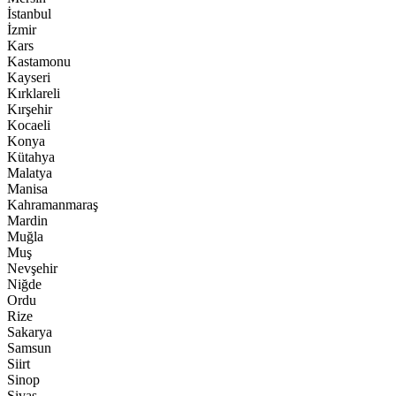
İstanbul
İzmir
Kars
Kastamonu
Kayseri
Kırklareli
Kırşehir
Kocaeli
Konya
Kütahya
Malatya
Manisa
Kahramanmaraş
Mardin
Muğla
Muş
Nevşehir
Niğde
Ordu
Rize
Sakarya
Samsun
Siirt
Sinop
Sivas