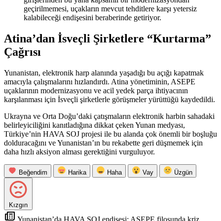
geçirilmemesi, uçakların mevcut tehditlere karşı yetersiz
kalabileceği endişesini beraberinde getiriyor.
Atina’dan İsveçli Şirketlere “Kurtarma”
Çağrısı
Yunanistan, elektronik harp alanında yaşadığı bu açığı kapatmak
amacıyla çalışmalarını hızlandırdı. Atina yönetiminin, ASEPE
uçaklarının modernizasyonu ve acil yedek parça ihtiyacının
karşılanması için İsveçli şirketlerle görüşmeler yürüttüğü kaydedildi.
Ukrayna ve Orta Doğu’daki çatışmaların elektronik harbin sahadaki
belirleyiciliğini kanıtladığına dikkat çeken Yunan medyası,
Türkiye’nin HAVA SOJ projesi ile bu alanda çok önemli bir boşluğu
dolduracağını ve Yunanistan’ın bu rekabette geri düşmemek için
daha hızlı aksiyon alması gerektiğini vurguluyor.
Beğendim
Harika
Haha
Vay
Üzgün
Kızgın
Yunanistan’da HAVA SOJ endişesi: ASEPE filosunda kriz