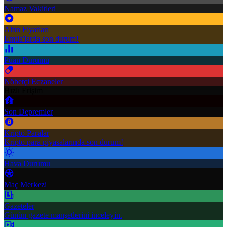
Namaz Vakitleri
Altın Fiyatları
Emtia'larda son durum!
Puan Durumu
Nöbetçi Eczaneler
Hızlı Erişim
Son Depremler
Kripto Paralar
Kripto para piyasalarında son durum!
Hava Durumu
Maç Merkezi
Gazeteler
Günün gazete manşetlerini inceleyin.