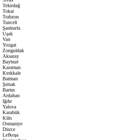
Tekirdağ
Tokat
Trabzon
Tunceli
Şanlıurfa
Uşak
Van
Yozgat
Zonguldak
Aksaray
Bayburt
Karaman
Kırıkkale
Batman
Şırnak
Bartın
Ardahan
Iğdır
Yalova
Karabük
Kilis
Osmaniye
Düzce
Lefkoşa