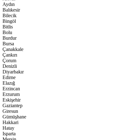
Aydın
Balıkesir
Bilecik
Bingöl
Bitlis
Bolu
Burdur
Bursa
Çanakkale
Çankırı
Çorum
Denizli
Diyarbakır
Edirne
Elazığ
Erzincan
Erzurum
Eskişehir
Gaziantep
Giresun
Gümüşhane
Hakkari
Hatay
Isparta
Mersin