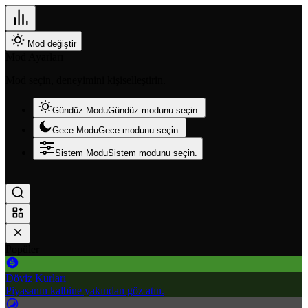
Mod değiştir
Mod Ayarları
Mod seçin, deneyimini kişiselleştirin.
Gündüz Modu
Gündüz modunu seçin.
Gece Modu
Gece modunu seçin.
Sistem Modu
Sistem modunu seçin.
Popüler
Döviz Kurları
Piyasanın kalbine yakından göz atın.