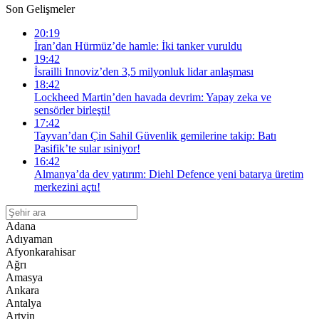
Son Gelişmeler
20:19
İran’dan Hürmüz’de hamle: İki tanker vuruldu
19:42
İsrailli Innoviz’den 3,5 milyonluk lidar anlaşması
18:42
Lockheed Martin’den havada devrim: Yapay zeka ve
sensörler birleşti!
17:42
Tayvan’dan Çin Sahil Güvenlik gemilerine takip: Batı
Pasifik’te sular ısiniyor!
16:42
Almanya’da dev yatırım: Diehl Defence yeni batarya üretim
merkezini açtı!
Adana
Adıyaman
Afyonkarahisar
Ağrı
Amasya
Ankara
Antalya
Artvin