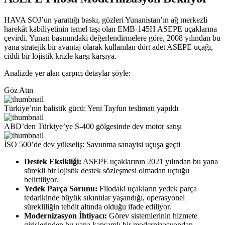
HAVA SOJ’un yarattığı baskı, gözleri Yunanistan’ın ağ merkezli
harekât kabiliyetinin temel taşı olan EMB-145H ASEPE uçaklarına
çevirdi. Yunan basınındaki değerlendirmelere göre, 2008 yılından bu
yana stratejik bir avantaj olarak kullanılan dört adet ASEPE uçağı,
ciddi bir lojistik krizle karşı karşıya.
Analizde yer alan çarpıcı detaylar şöyle:
Göz Atın
Türkiye’nin balistik gücü: Yeni Tayfun teslimatı yapıldı
ABD’den Türkiye’ye S-400 gölgesinde dev motor satışı
İSO 500’de dev yükseliş: Savunma sanayisi uçuşa geçti
Destek Eksikliği:
ASEPE uçaklarının 2021 yılından bu yana
sürekli bir lojistik destek sözleşmesi olmadan uçtuğu
belirtiliyor.
Yedek Parça Sorunu:
Filodaki uçakların yedek parça
tedarikinde büyük sıkıntılar yaşandığı, operasyonel
sürekliliğin tehdit altında olduğu ifade ediliyor.
Modernizasyon İhtiyacı:
Görev sistemlerinin hizmete
girişlerinden bu yana kapsamlı bir modernizasyondan