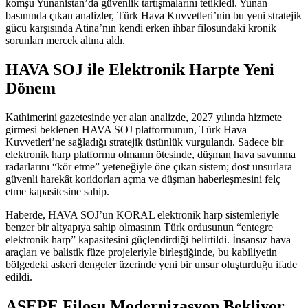
komşu Yunanistan’da güvenlik tartışmalarını tetikledi. Yunan
basınında çıkan analizler, Türk Hava Kuvvetleri’nin bu yeni stratejik
gücü karşısında Atina’nın kendi erken ihbar filosundaki kronik
sorunları mercek altına aldı.
HAVA SOJ ile Elektronik Harpte Yeni
Dönem
Kathimerini gazetesinde yer alan analizde, 2027 yılında hizmete
girmesi beklenen HAVA SOJ platformunun, Türk Hava
Kuvvetleri’ne sağladığı stratejik üstünlük vurgulandı. Sadece bir
elektronik harp platformu olmanın ötesinde, düşman hava savunma
radarlarını “kör etme” yeteneğiyle öne çıkan sistem; dost unsurlara
güvenli harekât koridorları açma ve düşman haberleşmesini felç
etme kapasitesine sahip.
Haberde, HAVA SOJ’un KORAL elektronik harp sistemleriyle
benzer bir altyapıya sahip olmasının Türk ordusunun “entegre
elektronik harp” kapasitesini güçlendirdiği belirtildi. İnsansız hava
araçları ve balistik füze projeleriyle birleştiğinde, bu kabiliyetin
bölgedeki askeri dengeler üzerinde yeni bir unsur oluşturduğu ifade
edildi.
ASEPE Filosu Modernizasyon Bekliyor