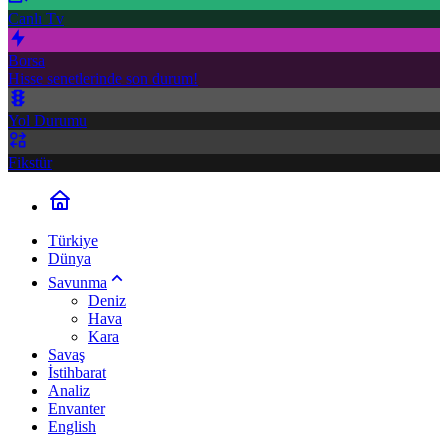
Canlı Tv
Borsa
Hisse senetlerinde son durum!
Yol Durumu
Fikstür
Türkiye
Dünya
Savunma
Deniz
Hava
Kara
Savaş
İstihbarat
Analiz
Envanter
English