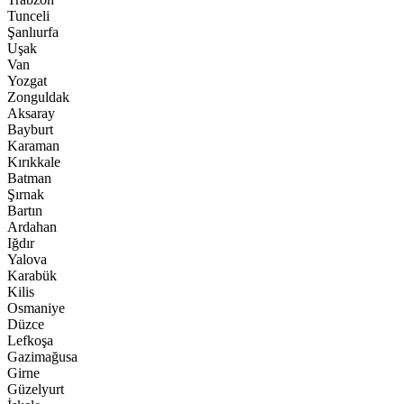
Tunceli
Şanlıurfa
Uşak
Van
Yozgat
Zonguldak
Aksaray
Bayburt
Karaman
Kırıkkale
Batman
Şırnak
Bartın
Ardahan
Iğdır
Yalova
Karabük
Kilis
Osmaniye
Düzce
Lefkoşa
Gazimağusa
Girne
Güzelyurt