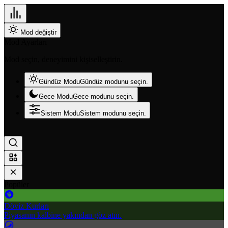
Mod değiştir
Mod Ayarları
Mod seçin, deneyimini kişiselleştirin.
Gündüz Modu
Gündüz modunu seçin.
Gece Modu
Gece modunu seçin.
Sistem Modu
Sistem modunu seçin.
Popüler
Döviz Kurları
Piyasanın kalbine yakından göz atın.