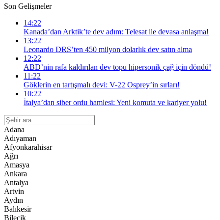
Son Gelişmeler
14:22
Kanada’dan Arktik’te dev adım: Telesat ile devasa anlaşma!
13:22
Leonardo DRS’ten 450 milyon dolarlık dev satın alma
12:22
ABD’nin rafa kaldırılan dev topu hipersonik çağ için döndü!
11:22
Göklerin en tartışmalı devi: V-22 Osprey’in sırları!
10:22
İtalya’dan siber ordu hamlesi: Yeni komuta ve kariyer yolu!
Adana
Adıyaman
Afyonkarahisar
Ağrı
Amasya
Ankara
Antalya
Artvin
Aydın
Balıkesir
Bilecik