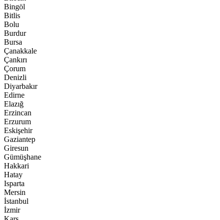
Bingöl
Bitlis
Bolu
Burdur
Bursa
Çanakkale
Çankırı
Çorum
Denizli
Diyarbakır
Edirne
Elazığ
Erzincan
Erzurum
Eskişehir
Gaziantep
Giresun
Gümüşhane
Hakkari
Hatay
Isparta
Mersin
İstanbul
İzmir
Kars