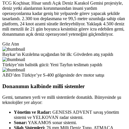
TCG Koçhisar, Hisar sınıfı Açık Deniz Karakol Gemisi projesiyle,
deniz yetki alanlarının korunmasından insani yardım
operasyonlarına kadar geniş bir yelpazede görev yapacak şekilde
tasarlandı. 2.300 ton deplasmana ve 99,5 metre uzunluğa sahip olan
platform, 24 knot azami süratle ilerleyebiliyor. Yaklaşık 4.500 deniz
mili menzili ile 21 gün boyunca kesintisiz görev icra edebilen gemi,
donanmanın açık deniz operasyonel yeteneğini güçlendiriyor.
Göz Atın
Baykar’ın Kızılelma uçağından bir ilk: Gövdeden atış yapıldı
Türkiye’nin balistik gücü: Yeni Tayfun teslimatı yapıldı
ABD’den Türkiye’ye S-400 gölgesinde dev motor satışı
Donanımın kalbinde milli sistemler
Gemi, tamamen yerli ve milli sistemlerle donatıldı. Bünyesinde şu
teknolojiler yer alıyor:
Yönetim ve Radar:
GENESIS ADVENT savaş yönetim
sistemi ve YELKOVAN radar sistemi.
Sonar:
YAKAMOS sonar sistemi.
Silah Sistemleri:
76 mm Milli Deniz Topu, ATMACA