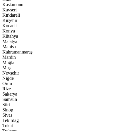
Kastamonu
Kayseri
Kırklareli
Kırşehir
Kocaeli
Konya
Kütahya
Malatya
Manisa
Kahramanmaraş
Mardin
Muğla
Muş
Nevşehir
Niğde
Ordu
Rize
Sakarya
Samsun
Siirt
Sinop
Sivas
Tekirdağ
Tokat
Trabzon