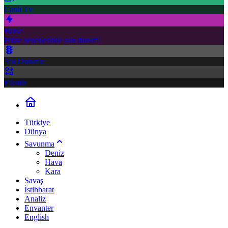
Canlı Tv
Borsa
Hisse senetlerinde son durum!
Yol Durumu
Fikstür
Türkiye
Dünya
Savunma
Deniz
Hava
Kara
Savaş
İstihbarat
Analiz
Envanter
English