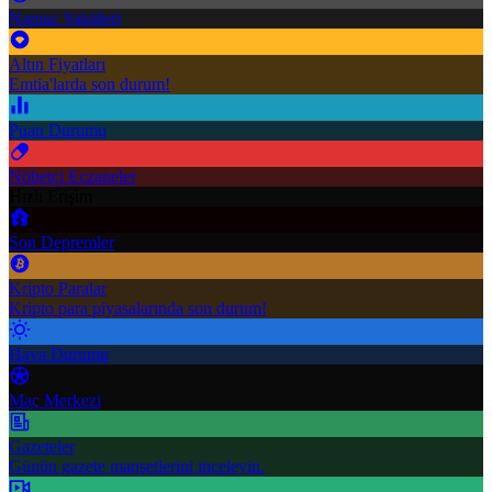
Namaz Vakitleri
Altın Fiyatları
Emtia'larda son durum!
Puan Durumu
Nöbetçi Eczaneler
Hızlı Erişim
Son Depremler
Kripto Paralar
Kripto para piyasalarında son durum!
Hava Durumu
Maç Merkezi
Gazeteler
Günün gazete manşetlerini inceleyin.