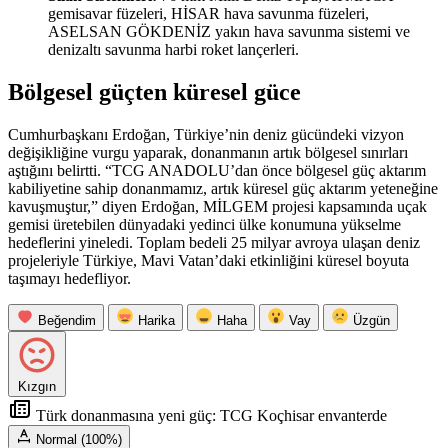
gemisavar füzeleri, HİSAR hava savunma füzeleri,
ASELSAN GÖKDENİZ yakın hava savunma sistemi ve
denizaltı savunma harbi roket lançerleri.
Bölgesel güçten küresel güce
Cumhurbaşkanı Erdoğan, Türkiye’nin deniz gücündeki vizyon
değişikliğine vurgu yaparak, donanmanın artık bölgesel sınırları
aştığını belirtti. “TCG ANADOLU’dan önce bölgesel güç aktarım
kabiliyetine sahip donanmamız, artık küresel güç aktarım yeteneğine
kavuşmuştur,” diyen Erdoğan, MİLGEM projesi kapsamında uçak
gemisi üretebilen dünyadaki yedinci ülke konumuna yükselme
hedeflerini yineledi. Toplam bedeli 25 milyar avroya ulaşan deniz
projeleriyle Türkiye, Mavi Vatan’daki etkinliğini küresel boyuta
taşımayı hedefliyor.
Beğendim
Harika
Haha
Vay
Üzgün
Kızgın
Türk donanmasına yeni güç: TCG Koçhisar envanterde
Normal (100%)