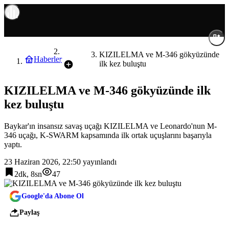
Türkiye
KIZILELMA ve M-346 gökyüzünde
Haberler
ilk kez buluştu
KIZILELMA ve M-346 gökyüzünde ilk
kez buluştu
Baykar'ın insansız savaş uçağı KIZILELMA ve Leonardo'nun M-
346 uçağı, K-SWARM kapsamında ilk ortak uçuşlarını başarıyla
yaptı.
23 Haziran 2026, 22:50
yayınlandı
2dk, 8sn
47
Google'da Abone Ol
Paylaş