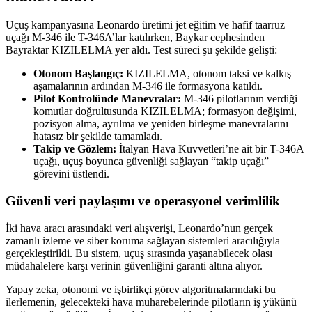
Uçuş kampanyasına Leonardo üretimi jet eğitim ve hafif taarruz
uçağı M-346 ile T-346A’lar katılırken, Baykar cephesinden
Bayraktar KIZILELMA yer aldı. Test süreci şu şekilde gelişti:
Otonom Başlangıç:
KIZILELMA, otonom taksi ve kalkış
aşamalarının ardından M-346 ile formasyona katıldı.
Pilot Kontrolünde Manevralar:
M-346 pilotlarının verdiği
komutlar doğrultusunda KIZILELMA; formasyon değişimi,
pozisyon alma, ayrılma ve yeniden birleşme manevralarını
hatasız bir şekilde tamamladı.
Takip ve Gözlem:
İtalyan Hava Kuvvetleri’ne ait bir T-346A
uçağı, uçuş boyunca güvenliği sağlayan “takip uçağı”
görevini üstlendi.
Güvenli veri paylaşımı ve operasyonel verimlilik
İki hava aracı arasındaki veri alışverişi, Leonardo’nun gerçek
zamanlı izleme ve siber koruma sağlayan sistemleri aracılığıyla
gerçekleştirildi. Bu sistem, uçuş sırasında yaşanabilecek olası
müdahalelere karşı verinin güvenliğini garanti altına alıyor.
Yapay zeka, otonomi ve işbirlikçi görev algoritmalarındaki bu
ilerlemenin, gelecekteki hava muharebelerinde pilotların iş yükünü