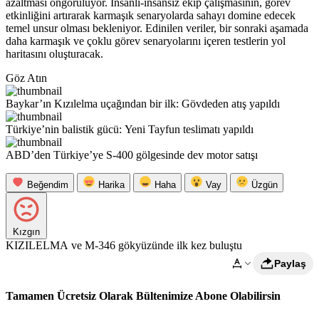
azaltması öngörülüyor. İnsanlı-insansız ekip çalışmasının, görev
etkinliğini artırarak karmaşık senaryolarda sahayı domine edecek
temel unsur olması bekleniyor. Edinilen veriler, bir sonraki aşamada
daha karmaşık ve çoklu görev senaryolarını içeren testlerin yol
haritasını oluşturacak.
Göz Atın
Baykar’ın Kızılelma uçağından bir ilk: Gövdeden atış yapıldı
Türkiye’nin balistik gücü: Yeni Tayfun teslimatı yapıldı
ABD’den Türkiye’ye S-400 gölgesinde dev motor satışı
Beğendim
Harika
Haha
Vay
Üzgün
Kızgın
KIZILELMA ve M-346 gökyüzünde ilk kez buluştu
Paylaş
Tamamen Ücretsiz Olarak Bültenimize Abone Olabilirsin