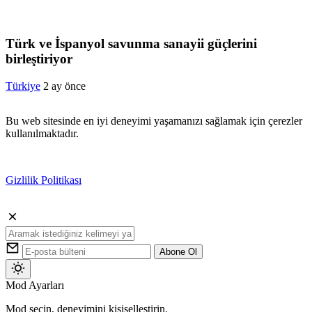
Türk ve İspanyol savunma sanayii güçlerini
birleştiriyor
Türkiye
2 ay önce
Bu web sitesinde en iyi deneyimi yaşamanızı sağlamak için çerezler
kullanılmaktadır.
Gizlilik Politikası
Kabul
Abone Ol
Mod
Mod Ayarları
değiştir
Mod seçin, deneyimini kişiselleştirin.