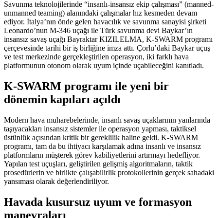
Savunma teknolojilerinde “insanlı-insansız ekip çalışması” (manned-
unmanned teaming) alanındaki çalışmalar hız kesmeden devam
ediyor. İtalya’nın önde gelen havacılık ve savunma sanayisi şirketi
Leonardo’nun M-346 uçağı ile Türk savunma devi Baykar’ın
insansız savaş uçağı Bayraktar KIZILELMA, K-SWARM programı
çerçevesinde tarihi bir iş birliğine imza attı. Çorlu’daki Baykar uçuş
ve test merkezinde gerçekleştirilen operasyon, iki farklı hava
platformunun otonom olarak uyum içinde uçabileceğini kanıtladı.
K-SWARM programı ile yeni bir
dönemin kapıları açıldı
Modern hava muharebelerinde, insanlı savaş uçaklarının yanlarında
taşıyacakları insansız sistemler ile operasyon yapması, taktiksel
üstünlük açısından kritik bir gereklilik haline geldi. K-SWARM
programı, tam da bu ihtiyacı karşılamak adına insanlı ve insansız
platformların müşterek görev kabiliyetlerini artırmayı hedefliyor.
Yapılan test uçuşları, geliştirilen gelişmiş algoritmaların, taktik
prosedürlerin ve birlikte çalışabilirlik protokollerinin gerçek sahadaki
yansıması olarak değerlendiriliyor.
Havada kusursuz uyum ve formasyon
manevraları