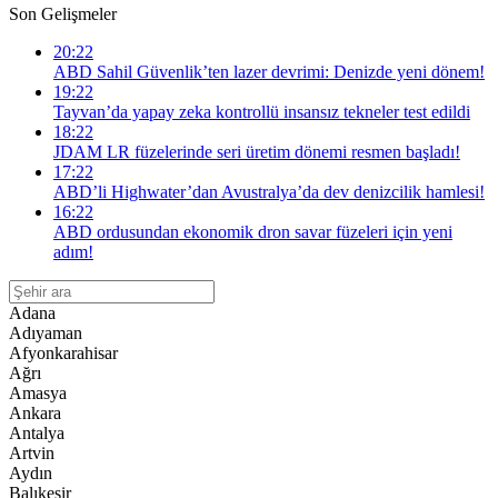
Son Gelişmeler
20:22
ABD Sahil Güvenlik’ten lazer devrimi: Denizde yeni dönem!
19:22
Tayvan’da yapay zeka kontrollü insansız tekneler test edildi
18:22
JDAM LR füzelerinde seri üretim dönemi resmen başladı!
17:22
ABD’li Highwater’dan Avustralya’da dev denizcilik hamlesi!
16:22
ABD ordusundan ekonomik dron savar füzeleri için yeni
adım!
Adana
Adıyaman
Afyonkarahisar
Ağrı
Amasya
Ankara
Antalya
Artvin
Aydın
Balıkesir