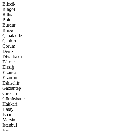
Bilecik
Bingöl
Bitlis
Bolu
Burdur
Bursa
Çanakkale
Çankırı
Çorum
Denizli
Diyarbakır
Edirne
Elazığ
Erzincan
Erzurum
Eskişehir
Gaziantep
Giresun
Gümüşhane
Hakkari
Hatay
Isparta
Mersin
İstanbul
İzmir