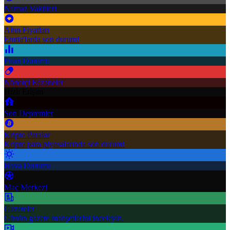
Namaz Vakitleri
Altın Fiyatları
Emtia'larda son durum!
Puan Durumu
Nöbetçi Eczaneler
Hızlı Erişim
Son Depremler
Kripto Paralar
Kripto para piyasalarında son durum!
Hava Durumu
Maç Merkezi
Gazeteler
Günün gazete manşetlerini inceleyin.