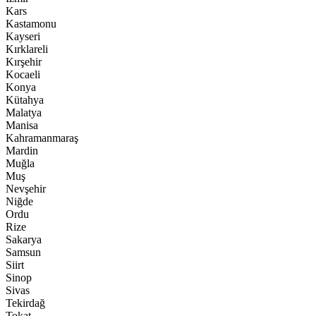
Kars
Kastamonu
Kayseri
Kırklareli
Kırşehir
Kocaeli
Konya
Kütahya
Malatya
Manisa
Kahramanmaraş
Mardin
Muğla
Muş
Nevşehir
Niğde
Ordu
Rize
Sakarya
Samsun
Siirt
Sinop
Sivas
Tekirdağ
Tokat