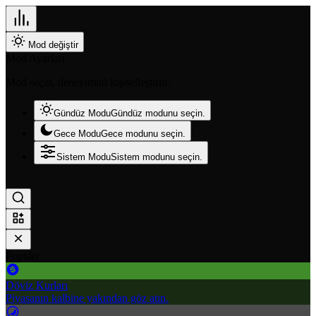
Mod değiştir
Mod Ayarları
Mod seçin, deneyimini kişiselleştirin.
Gündüz Modu
Gündüz modunu seçin.
Gece Modu
Gece modunu seçin.
Sistem Modu
Sistem modunu seçin.
Popüler
Döviz Kurları
Piyasanın kalbine yakından göz atın.