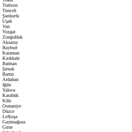
Trabzon
Tunceli
Şanlıurfa
Uşak
Van
Yozgat
Zonguldak
Aksaray
Bayburt
Karaman
Kırıkkale
Batman
Şırnak
Bartın
Ardahan
Iğdır
Yalova
Karabük
Kilis
Osmaniye
Düzce
Lefkoşa
Gazimağusa
Girne