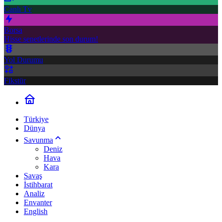
Canlı Tv
Borsa
Hisse senetlerinde son durum!
Yol Durumu
Fikstür
Türkiye
Dünya
Savunma
Deniz
Hava
Kara
Savaş
İstihbarat
Analiz
Envanter
English