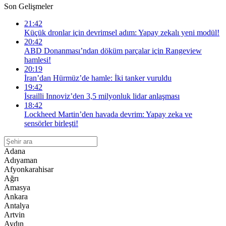
Son Gelişmeler
21:42
Küçük dronlar için devrimsel adım: Yapay zekalı yeni modül!
20:42
ABD Donanması’ndan döküm parçalar için Rangeview
hamlesi!
20:19
İran’dan Hürmüz’de hamle: İki tanker vuruldu
19:42
İsrailli Innoviz’den 3,5 milyonluk lidar anlaşması
18:42
Lockheed Martin’den havada devrim: Yapay zeka ve
sensörler birleşti!
Adana
Adıyaman
Afyonkarahisar
Ağrı
Amasya
Ankara
Antalya
Artvin
Aydın