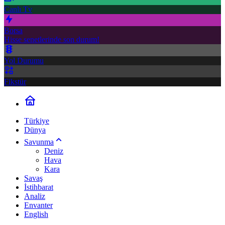
Canlı Tv
Borsa
Hisse senetlerinde son durum!
Yol Durumu
Fikstür
Türkiye
Dünya
Savunma
Deniz
Hava
Kara
Savaş
İstihbarat
Analiz
Envanter
English