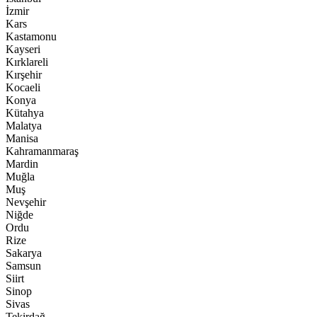
İzmir
Kars
Kastamonu
Kayseri
Kırklareli
Kırşehir
Kocaeli
Konya
Kütahya
Malatya
Manisa
Kahramanmaraş
Mardin
Muğla
Muş
Nevşehir
Niğde
Ordu
Rize
Sakarya
Samsun
Siirt
Sinop
Sivas
Tekirdağ