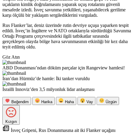
uçakların kimlik doğrulamasını yaparak uçuş rotalarını güvenli
mesafede izledi. İsveç savunma yetkilileri, yaşanabilecek gerilime
karşı ölçülü bir yaklaşım sergilediklerini vurguladı.
Rus Flanker’lar, deniz üzerinde rutin devriye uçuşu yaparken tespit
edildi. İsveç’in İngiltere ve NATO ortaklarıyla sürdürdüğü Savunma
Ortağı Programı çerçevesindeki ilgili tatbikatlar sırasında
gerçekleşen olayda bölge hava savunmasının etkinliği bir kez daha
teyit edilmiş oldu.
Göz Atın
ABD Donanması’ndan döküm parçalar için Rangeview hamlesi!
İran’dan Hürmüz’de hamle: İki tanker vuruldu
İsrailli Innoviz’den 3,5 milyonluk lidar anlaşması
Beğendim
Harika
Haha
Vay
Üzgün
Kızgın
İsveç Gripeni, Rus Donanmasına ait iki Flanker uçağını