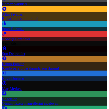
Namaz Vakitleri
Altın Fiyatları
Emtia'larda son durum!
Puan Durumu
Nöbetçi Eczaneler
Hızlı Erişim
Son Depremler
Kripto Paralar
Kripto para piyasalarında son durum!
Hava Durumu
Maç Merkezi
Gazeteler
Günün gazete manşetlerini inceleyin.