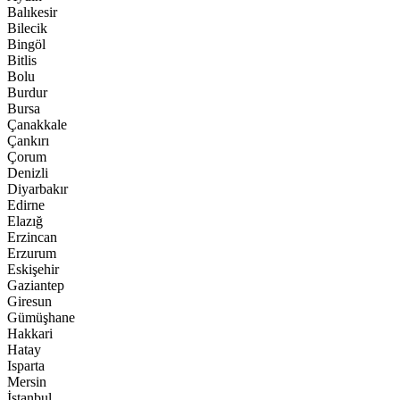
Balıkesir
Bilecik
Bingöl
Bitlis
Bolu
Burdur
Bursa
Çanakkale
Çankırı
Çorum
Denizli
Diyarbakır
Edirne
Elazığ
Erzincan
Erzurum
Eskişehir
Gaziantep
Giresun
Gümüşhane
Hakkari
Hatay
Isparta
Mersin
İstanbul