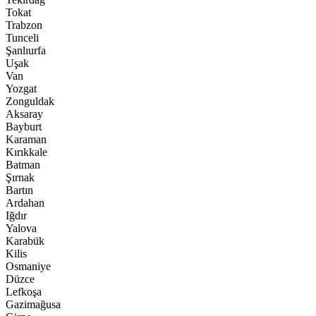
Tokat
Trabzon
Tunceli
Şanlıurfa
Uşak
Van
Yozgat
Zonguldak
Aksaray
Bayburt
Karaman
Kırıkkale
Batman
Şırnak
Bartın
Ardahan
Iğdır
Yalova
Karabük
Kilis
Osmaniye
Düzce
Lefkoşa
Gazimağusa