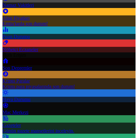
Namaz Vakitleri
Altın Fiyatları
Emtia'larda son durum!
Puan Durumu
Nöbetçi Eczaneler
Hızlı Erişim
Son Depremler
Kripto Paralar
Kripto para piyasalarında son durum!
Hava Durumu
Maç Merkezi
Gazeteler
Günün gazete manşetlerini inceleyin.