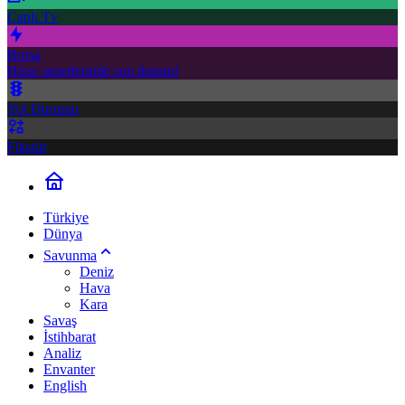
Canlı Tv
Borsa
Hisse senetlerinde son durum!
Yol Durumu
Fikstür
Türkiye
Dünya
Savunma
Deniz
Hava
Kara
Savaş
İstihbarat
Analiz
Envanter
English