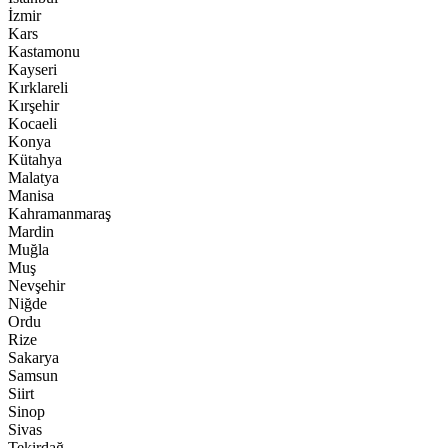
İzmir
Kars
Kastamonu
Kayseri
Kırklareli
Kırşehir
Kocaeli
Konya
Kütahya
Malatya
Manisa
Kahramanmaraş
Mardin
Muğla
Muş
Nevşehir
Niğde
Ordu
Rize
Sakarya
Samsun
Siirt
Sinop
Sivas
Tekirdağ