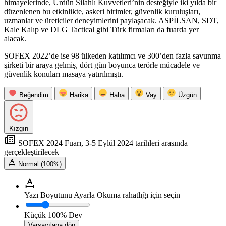
himayelerinde, Ürdün Silahlı Kuvvetleri’nin desteğiyle iki yılda bir
düzenlenen bu etkinlikte, askeri birimler, güvenlik kuruluşları,
uzmanlar ve üreticiler deneyimlerini paylaşacak. ASPİLSAN, SDT,
Kale Kalıp ve DLG Tactical gibi Türk firmaları da fuarda yer
alacak.
SOFEX 2022’de ise 98 ülkeden katılımcı ve 300’den fazla savunma
şirketi bir araya gelmiş, dört gün boyunca terörle mücadele ve
güvenlik konuları masaya yatırılmıştı.
Beğendim
Harika
Haha
Vay
Üzgün
Kızgın
SOFEX 2024 Fuarı, 3-5 Eylül 2024 tarihleri arasında
gerçekleştirilecek
Normal (100%)
Yazı Boyutunu Ayarla
Okuma rahatlığı için seçin
Küçük
100%
Dev
Varsayılana dön