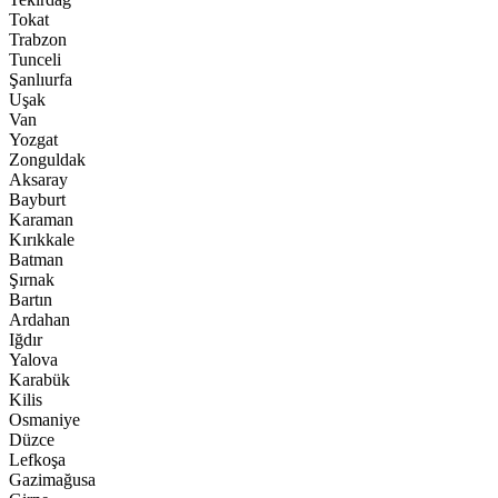
Tokat
Trabzon
Tunceli
Şanlıurfa
Uşak
Van
Yozgat
Zonguldak
Aksaray
Bayburt
Karaman
Kırıkkale
Batman
Şırnak
Bartın
Ardahan
Iğdır
Yalova
Karabük
Kilis
Osmaniye
Düzce
Lefkoşa
Gazimağusa