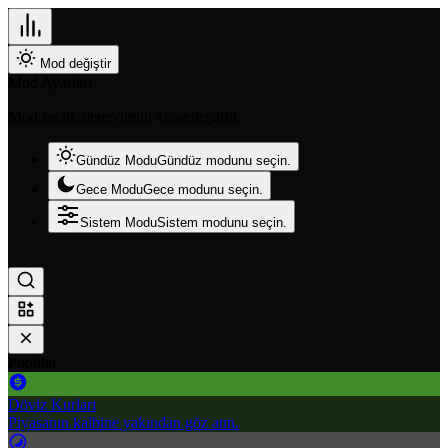
Mod değiştir
Mod Ayarları
Mod seçin, deneyimini kişiselleştirin.
Gündüz Modu
Gündüz modunu seçin.
Gece Modu
Gece modunu seçin.
Sistem Modu
Sistem modunu seçin.
Popüler
Döviz Kurları
Piyasanın kalbine yakından göz atın.