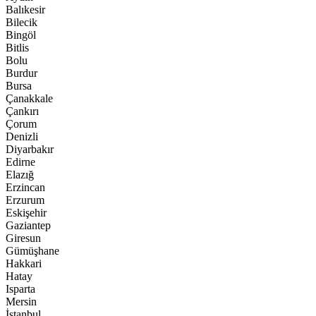
Balıkesir
Bilecik
Bingöl
Bitlis
Bolu
Burdur
Bursa
Çanakkale
Çankırı
Çorum
Denizli
Diyarbakır
Edirne
Elazığ
Erzincan
Erzurum
Eskişehir
Gaziantep
Giresun
Gümüşhane
Hakkari
Hatay
Isparta
Mersin
İstanbul