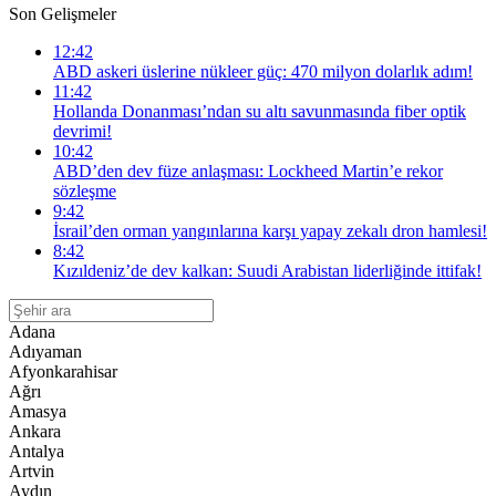
Son Gelişmeler
12:42
ABD askeri üslerine nükleer güç: 470 milyon dolarlık adım!
11:42
Hollanda Donanması’ndan su altı savunmasında fiber optik
devrimi!
10:42
ABD’den dev füze anlaşması: Lockheed Martin’e rekor
sözleşme
9:42
İsrail’den orman yangınlarına karşı yapay zekalı dron hamlesi!
8:42
Kızıldeniz’de dev kalkan: Suudi Arabistan liderliğinde ittifak!
Adana
Adıyaman
Afyonkarahisar
Ağrı
Amasya
Ankara
Antalya
Artvin
Aydın