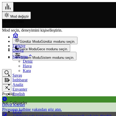
Mod değiştir
Mod Ayarları
Mod seçin, deneyimini kişiselleştirin.
Gündüz Modu
Gündüz modunu seçin.
Türkiye
Gece Modu
Gece modunu seçin.
Dünya
Savunma
Sistem Modu
Sistem modunu seçin.
Deniz
Hava
Kara
Savaş
İstihbarat
Analiz
Envanter
Popüler
English
Son Gelişmeler
Döviz Kurları
Piyasanın kalbine yakından göz atın.
12:22