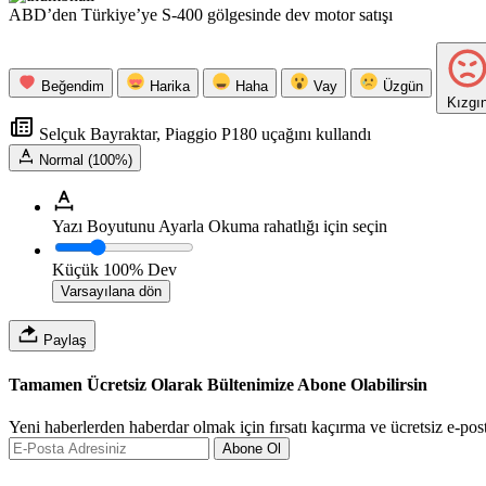
ABD’den Türkiye’ye S-400 gölgesinde dev motor satışı
Beğendim
Harika
Haha
Vay
Üzgün
Kızgı
Selçuk Bayraktar, Piaggio P180 uçağını kullandı
Normal (100%)
Yazı Boyutunu Ayarla
Okuma rahatlığı için seçin
Küçük
100%
Dev
Varsayılana dön
Paylaş
Tamamen Ücretsiz Olarak Bültenimize Abone Olabilirsin
Yeni haberlerden haberdar olmak için fırsatı kaçırma ve ücretsiz e-pos
Abone Ol