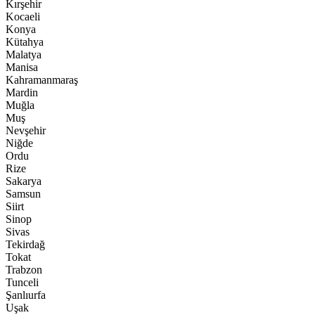
Kırşehir
Kocaeli
Konya
Kütahya
Malatya
Manisa
Kahramanmaraş
Mardin
Muğla
Muş
Nevşehir
Niğde
Ordu
Rize
Sakarya
Samsun
Siirt
Sinop
Sivas
Tekirdağ
Tokat
Trabzon
Tunceli
Şanlıurfa
Uşak