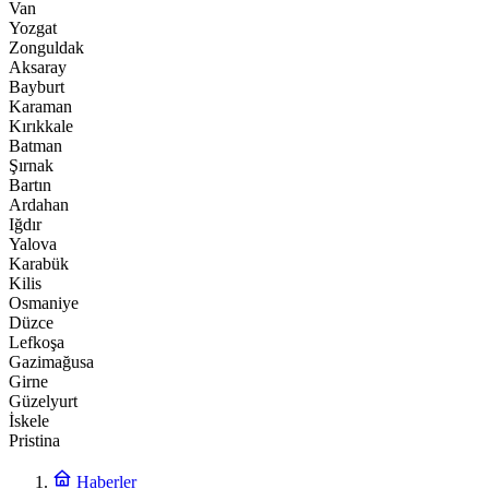
Van
Yozgat
Zonguldak
Aksaray
Bayburt
Karaman
Kırıkkale
Batman
Şırnak
Bartın
Ardahan
Iğdır
Yalova
Karabük
Kilis
Osmaniye
Düzce
Lefkoşa
Gazimağusa
Girne
Güzelyurt
İskele
Pristina
Haberler