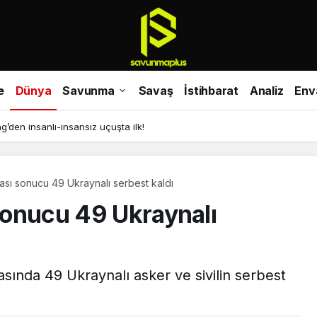
e
Dünya
Savunma
Savaş
İstihbarat
Analiz
Env
den insanlı-insansız uçuşta ilk!
kası sonucu 49 Ukraynalı serbest kaldı
 sonucu 49 Ukraynalı
kasında 49 Ukraynalı asker ve sivilin serbest