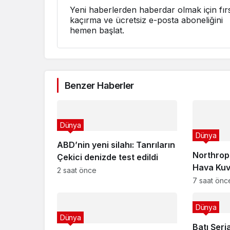
Yeni haberlerden haberdar olmak için fırs
kaçırma ve ücretsiz e-posta aboneliğini
hemen başlat.
Benzer Haberler
Dünya
Dünya
ABD’nin yeni silahı: Tanrıların
Northro
Çekici denizde test edildi
Hava Kuvv
2 saat önce
dolarlık 
7 saat önc
anlaşmas
Dünya
Dünya
Batı Şeri