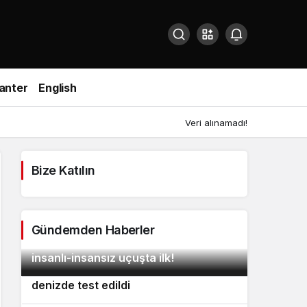
anter
English
Veri alınamadı!
Bize Katılın
Gündemden Haberler
Northrop Grumman ve Boeing’den
2
insanlı-insansız uçuşta ilk!
ABD’nin yeni silahı: Tanrıların Çekici
3
denizde test edildi
Baykar’ın Kızılelma uçağından bir ilk:
4