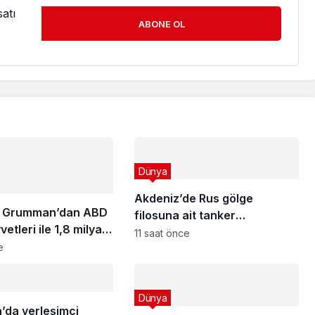
atı
ABONE OL
Dünya
Akdeniz’de Rus gölge
p Grumman’dan ABD
filosuna ait tanker
etleri ile 1,8 milyar
helikopterle basıldı
11 saat önce
Litening pod
e
ı!
Dünya
a’da yerleşimci