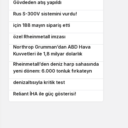
Gövdeden atış yapıldı
Ukrayna’dan tarihi vuruş: FPV dron
5
Rus S-300V sistemini vurdu!
ABD Donanması denizaltı savunması
6
için 188 mayın sipariş etti
İngiltere’nin 72 yeni obüs projesine
7
özel Rheinmetall imzası
Northrop Grumman’dan ABD Hava
8
Kuvvetleri ile 1,8 milyar dolarlık
Litening pod anlaşması!
Rheinmetall’den deniz harp sahasında
9
yeni dönem: 6.000 tonluk fırkateyn
Navantia’dan İspanya’nın S-82
10
GMF 140 tanıtıldı!
denizaltısıyla kritik test
Quantum Systems’ten yeni nesil
Reliant İHA ile güç gösterisi!