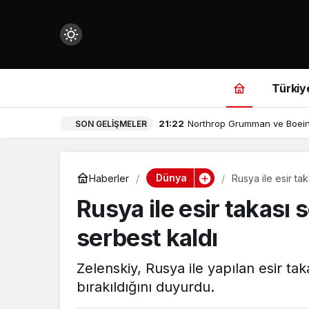
Mod
değiştir
Türkiy
21:22
Northrop Grumman ve Boeing’
SON GELIŞMELER
çin.
Dünya
Haberler
Rusya ile esir ta
Rusya ile esir takası
n.
serbest kaldı
in.
Zelenskiy, Rusya ile yapılan esir ta
bırakıldığını duyurdu.