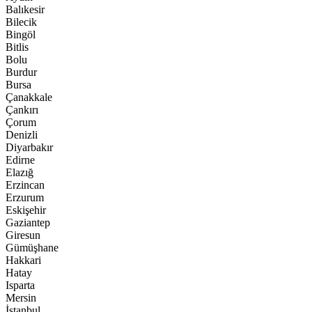
Balıkesir
Bilecik
Bingöl
Bitlis
Bolu
Burdur
Bursa
Çanakkale
Çankırı
Çorum
Denizli
Diyarbakır
Edirne
Elazığ
Erzincan
Erzurum
Eskişehir
Gaziantep
Giresun
Gümüşhane
Hakkari
Hatay
Isparta
Mersin
İstanbul