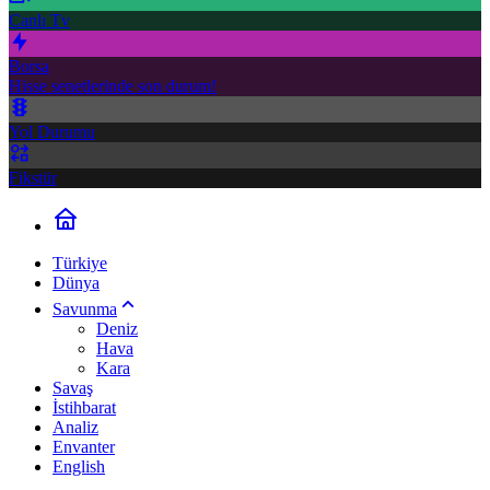
Canlı Tv
Borsa
Hisse senetlerinde son durum!
Yol Durumu
Fikstür
Türkiye
Dünya
Savunma
Deniz
Hava
Kara
Savaş
İstihbarat
Analiz
Envanter
English