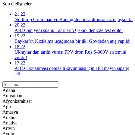
Son Gelişmeler
21:22
Northrop Grumman ve Boeing’den insanlı-insansız uçuşta ilk!
20:22
ABD’nin yeni silahı: Tanrıların Çekici denizde test edildi
19:22
Baykar’ın Kızılelma uçağından bir ilk: Gövdeden atış yapıldı
18:22
Ukrayna’dan tarihi vuruş: FPV dron Rus S-300V sistemini
vurdu!
17:22
ABD Donanması denizaltı savunması için 188 mayın sipariş
etti
Adana
Adıyaman
Afyonkarahisar
Ağrı
Amasya
Ankara
Antalya
Artvin
Aydın