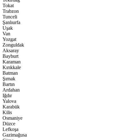
Tokat
Trabzon
Tunceli
Şanlıurfa
Uşak
Van
Yozgat
Zonguldak
Aksaray
Bayburt
Karaman
Kırıkkale
Batman
Şırnak
Bartın
Ardahan
Iğdır
Yalova
Karabük
Kilis
Osmaniye
Düzce
Lefkoşa
Gazimağusa