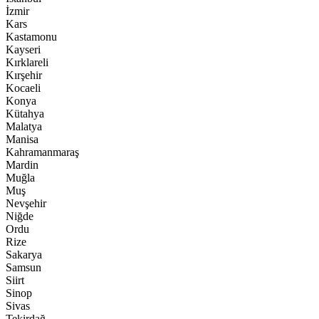
İzmir
Kars
Kastamonu
Kayseri
Kırklareli
Kırşehir
Kocaeli
Konya
Kütahya
Malatya
Manisa
Kahramanmaraş
Mardin
Muğla
Muş
Nevşehir
Niğde
Ordu
Rize
Sakarya
Samsun
Siirt
Sinop
Sivas
Tekirdağ