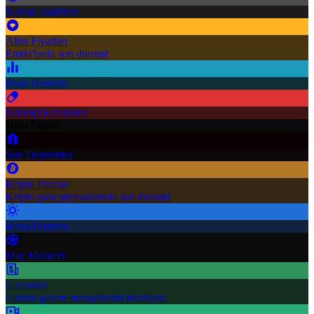
Namaz Vakitleri
Altın Fiyatları
Emtia'larda son durum!
Puan Durumu
Nöbetçi Eczaneler
Hızlı Erişim
Son Depremler
Kripto Paralar
Kripto para piyasalarında son durum!
Hava Durumu
Maç Merkezi
Gazeteler
Günün gazete manşetlerini inceleyin.