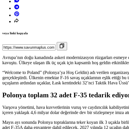
veya linki kopyala
Avrupa’nın doğu kanadında askeri modernizasyon rüzgarları esmeye de
kavuştu. Ülkeye ulaşan ilk üç uçak için kapsamlı hoş geldin etkinlikl
“Welcome to Poland” (Polonya’ya Hoş Geldin) adı verilen organizasy
gerçekleştirdi. Ülkenin emektar F-16 savaş uçaklarının eşlik ettiği b
uçuşların ardından uçaklar, Łask kentindeki 32’nci Taktik Hava Üssü’ne
Polonya toplam 32 adet F-35 tedarik ediyo
Varşova yönetimi, hava kuvvetlerinin vuruş ve caydırıcılık kabiliyeti
içeren yaklaşık 4,6 milyar dolar değerinde dev bir sözleşmeye imza atm
Mayıs ayı sonunda Polonya topraklarına teker koyan ilk 3 uçakla birli
adet F-35A daha envantere dahil edilecek. 2027 yılında 12 uçağın dah