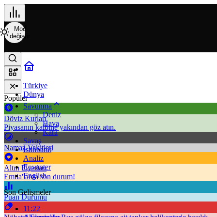
Mod
değiştir
Türkiye
Dünya
Popüler
Savunma
Deniz
Döviz Kurları
Hava
Piyasanın kalbine yakından göz atın.
Kara
Savaş
Namaz Vakitleri
İstihbarat
Analiz
Envanter
Altın Fiyatları
English
Emtia'larda son durum!
Son Gelişmeler
Puan Durumu
11:22