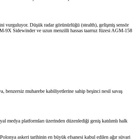
ini vurguluyor. Düşük radar görünürlüğü (stealth), gelişmiş sensör
M-9X Sidewinder ve uzun menzilli hassas taarruz füzesi AGM-158
, benzersiz muharebe kabiliyetlerine sahip beşinci nesil savaş
l medya platformları üzerinden düzenlediği geniş katılımlı halk
 Polonya askeri tarihinin en büyük efsanesi kabul edilen ağır süvari