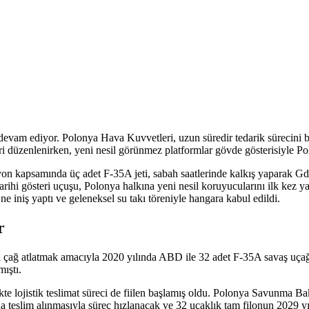
vam ediyor. Polonya Hava Kuvvetleri, uzun süredir tedarik sürecini be
eri düzenlenirken, yeni nesil görünmez platformlar gövde gösterisiyle P
on kapsamında üç adet F-35A jeti, sabah saatlerinde kalkış yaparak Gd
u tarihi gösteri uçuşu, Polonya halkına yeni nesil koruyucularını ilk k
 iniş yaptı ve geleneksel su takı töreniyle hangara kabul edildi.
r
ni çağ atlatmak amacıyla 2020 yılında ABD ile 32 adet F-35A savaş uçağı
ıştı.
kte lojistik teslimat süreci de fiilen başlamış oldu. Polonya Savunma B
a teslim alınmasıyla süreç hızlanacak ve 32 uçaklık tam filonun 2029 