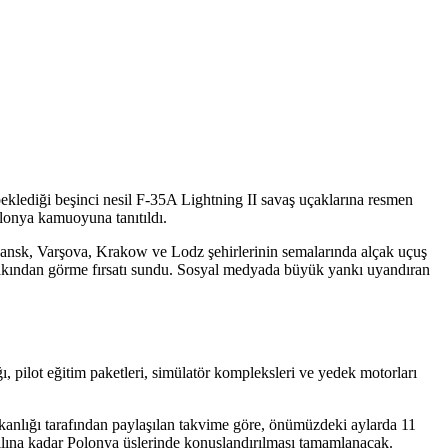
klediği beşinci nesil F-35A Lightning II savaş uçaklarına resmen
olonya kamuoyuna tanıtıldı.
ansk, Varşova, Krakow ve Lodz şehirlerinin semalarında alçak uçuş
ez yakından görme fırsatı sundu. Sosyal medyada büyük yankı uyandıran
, pilot eğitim paketleri, simülatör kompleksleri ve yedek motorları
akanlığı tarafından paylaşılan takvime göre, önümüzdeki aylarda 11
yılına kadar Polonya üslerinde konuşlandırılması tamamlanacak.