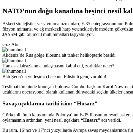
NATO’nun doğu kanadına beşinci nesil ka
Askeri stratejistler ve savunma uzmanları, F-35 entegrasyonunun Polony
füzyon mimarisi ve ağ merkezli harp yetenekleriyle modern gökyüz
JASSM gibi ölümcül mühimmatları taşıyabiliyor.
Göz Atın
Akdeniz’de Rus gölge filosuna ait tanker helikopterle basıldı
Hamas silahsızlanma anlaşmasını kabul etti, zorluklar neler?
Batı Şeria’da yerleşimci baskını: Filistinli genç vuruldu!
Teslimat töreninde konuşan Polonya Cumhurbaşkanı Karol Nawrocki, ulu
uçaklarını operasyonel olarak kullanan dünyadaki seçkin ülkeler arasın
Savaş uçaklarına tarihi isim: “Husarz”
Görkemli tören kapsamında Polonya’nın F-35 filosunun resmi askeri a
oylamasının ardından, yeni nesil uçaklara
“Husarz”
adı verildi.
Bu isim, 16’ncı ve 17’nci yüzyıllarda Avrupa savaş meydanlarında fırtın