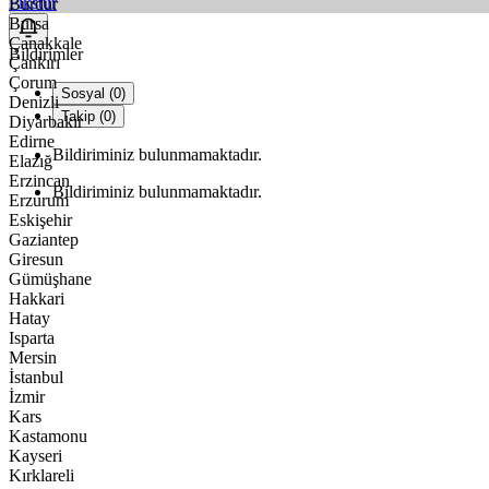
Fikstür
Burdur
Bursa
Çanakkale
Bildirimler
Çankırı
Çorum
Sosyal (0)
Denizli
Takip (0)
Diyarbakır
Edirne
Bildiriminiz bulunmamaktadır.
Elazığ
Erzincan
Bildiriminiz bulunmamaktadır.
Erzurum
Eskişehir
Gaziantep
Giresun
Gümüşhane
Hakkari
Hatay
Isparta
Mersin
İstanbul
İzmir
Kars
Kastamonu
Kayseri
Kırklareli