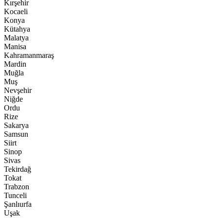
Kırşehir
Kocaeli
Konya
Kütahya
Malatya
Manisa
Kahramanmaraş
Mardin
Muğla
Muş
Nevşehir
Niğde
Ordu
Rize
Sakarya
Samsun
Siirt
Sinop
Sivas
Tekirdağ
Tokat
Trabzon
Tunceli
Şanlıurfa
Uşak