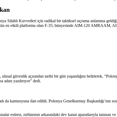
lkan
a Silahlı Kuvvetleri için radikal bir taktiksel sıçrama anlamına geldiğ
ünün en etkili platformu olan F-35; bünyesinde AIM-120 AMRAAM, AI
sal güvenlik açısından tarihi bir gün yaşandığını belirterek, “Polonya
a adını yazdırıyor” dedi.
dı da kamuoyuna ilan edildi. Polonya Genelkurmay Başkanlığı’nın sosya
alar estiren, zırhlarının arkasındaki dev kanat aparatlarıyla tanınan ve