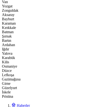
Van
Yozgat
Zonguldak
Aksaray
Bayburt
Karaman
Kırıkkale
Batman
Şırnak
Bartın
Ardahan
Iğdır
Yalova
Karabük
Kilis
Osmaniye
Düzce
Lefkoşa
Gazimağusa
Girne
Güzelyurt
İskele
Pristina
Haberler