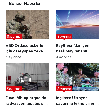
Benzer Haberler
Savunma
Savunma
ABD Ordusu askerler
Raytheon’dan yeni
için özel yapay zeka
nesil olay tabanlı
robotu “VictorBot”u
kızılötesi kamera
4 ay önce
4 ay önce
tanıttı
Savunma
Savunma
Fuse, Albuquerque’de
İngiltere Ukrayna
radyasyon test tesisi
savunma teknolojilerini