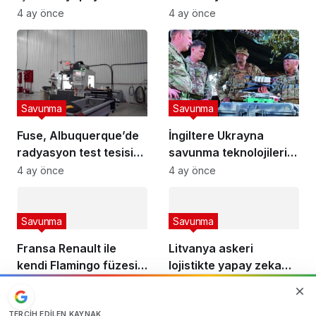
robotu “VictorBot”u
kızılötesi kamera
4 ay önce
4 ay önce
tanıttı
Savunma
Savunma
Fuse, Albuquerque’de
İngiltere Ukrayna
radyasyon test tesisi
savunma teknolojilerini
kuruyor
entegre edecek
4 ay önce
4 ay önce
Savunma
Savunma
Fransa Renault ile
Litvanya askeri
kendi Flamingo füzesini
lojistikte yapay zeka
geliştirecek
dönemini başlatıyor
4 ay önce
4 ay önce
TERCIH EDILEN KAYNAK