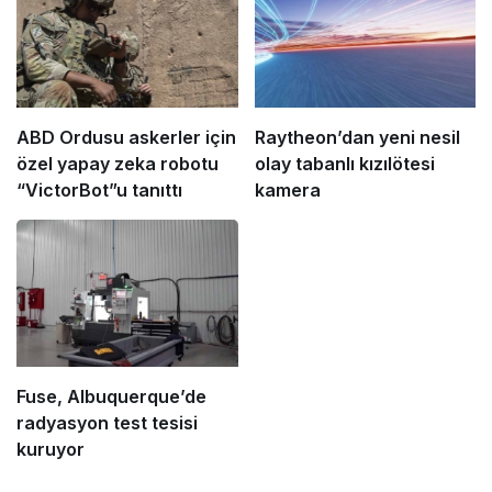
ABD Ordusu askerler için
Raytheon’dan yeni nesil
özel yapay zeka robotu
olay tabanlı kızılötesi
“VictorBot”u tanıttı
kamera
Fuse, Albuquerque’de
radyasyon test tesisi
kuruyor