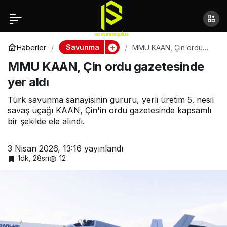
Selçuk Bayraktar: Tüm
Paylaş
dünyadan Türkiye’nin
Savunma
Haberler
MMU KAAN, Çin ordu
gazetesinde yer aldı
MMU KAAN, Çin ordu gazetesinde
savunma eserlerine
yer aldı
büyük bir rağbet var
Türk savunma sanayisinin gururu, yerli üretim 5. nesil
savaş uçağı KAAN, Çin'in ordu gazetesinde kapsamlı
bir şekilde ele alındı.
3 Nisan 2026, 13:16
yayınlandı
1dk, 28sn
12