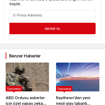
başlat.
ABONE OL
Benzer Haberler
Savunma
Savunma
ABD Ordusu askerler
Raytheon’dan yeni
için özel yapay zeka
nesil olay tabanlı