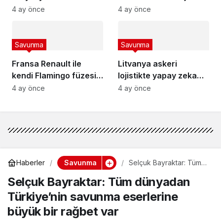
kuruyor
entegre edecek
4 ay önce
4 ay önce
Savunma
Savunma
Fransa Renault ile
Litvanya askeri
kendi Flamingo füzesini
lojistikte yapay zeka
geliştirecek
dönemini başlatıyor
4 ay önce
4 ay önce
Savunma
Haberler
Selçuk Bayraktar: Tüm
dünyadan Türkiye’nin
Selçuk Bayraktar: Tüm dünyadan
savunma eserlerine
büyük bir rağbet var
Türkiye’nin savunma eserlerine
büyük bir rağbet var