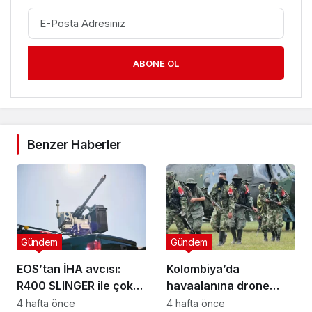
ABONE OL
Benzer Haberler
Gündem
Gündem
EOS’tan İHA avcısı:
Kolombiya’da
R400 SLINGER ile çok
havaalanına drone
katmanlı savunma
saldırısı: 3 yaralı
4 hafta önce
4 hafta önce