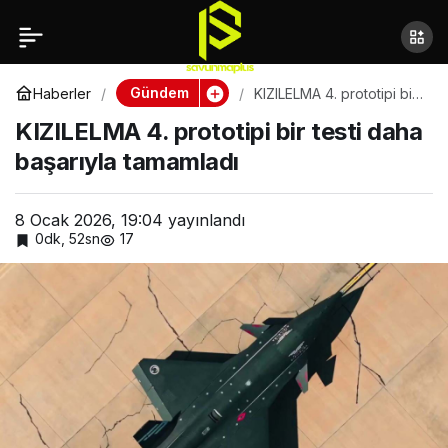
KIZILELMA 4. prototipi
Paylaş
bir testi daha başarıyla
Gündem
Haberler
KIZILELMA 4. prototipi bir
testi daha başarıyla
KIZILELMA 4. prototipi bir testi daha
tamamladı
tamamladı
başarıyla tamamladı
8 Ocak 2026, 19:04
yayınlandı
0dk, 52sn
17