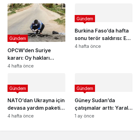
Gündem
Burkina Faso’da hafta
sonu terör saldırısı: En
Gündem
az 22 ölü
4 hafta önce
OPCW’den Suriye
kararı: Oy hakları
resmen iade edildi
4 hafta önce
Gündem
Gündem
NATO’dan Ukrayna için
Güney Sudan’da
devasa yardım paketi
çatışmalar arttı: Yaralı
kararı
tahliyesi arttı
4 hafta önce
1 ay önce