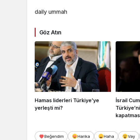
daily ummah
Göz Atın
Hamas liderleri Türkiye’ye
İsrail Cu
yerleşti mi?
Türkiye’n
kapatmas
katılamıy
Beğendim
Harika
Haha
Vay