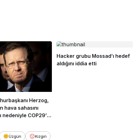
Hacker grubu Mossad’ı hedef
aldığını iddia etti
mhurbaşkanı Herzog,
in hava sahasını
ı nedeniyle COP29’a
or
Üzgün
Kızgın