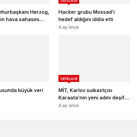
İstihbarat
umhurbaşkanı Herzog,
Hacker grubu Mossad’ı
in hava sahasını
hedef aldığını iddia etti
ı nedeniyle
4 ay önce
katılamıyor
İstihbarat
dusunda büyük veri
MİT, Karlov suikastçısı
Karaata’nın yeni adını deşifre
etti
4 ay önce