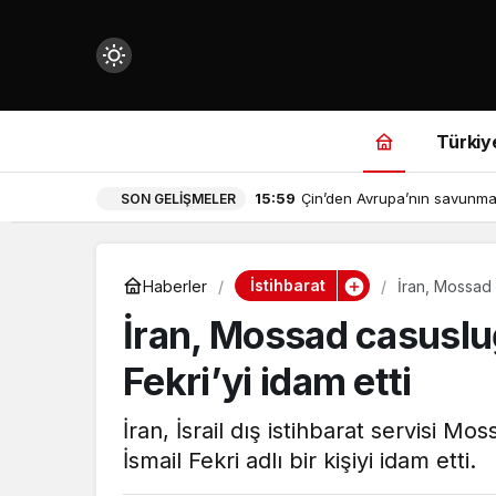
Mod
değiştir
Türkiy
15:59
Çin’den Avrupa’nın savunma 
SON GELIŞMELER
çin.
İstihbarat
Haberler
İran, Mossad 
İran, Mossad casuslu
n.
Fekri’yi idam etti
in.
İran, İsrail dış istihbarat servisi M
İsmail Fekri adlı bir kişiyi idam etti.