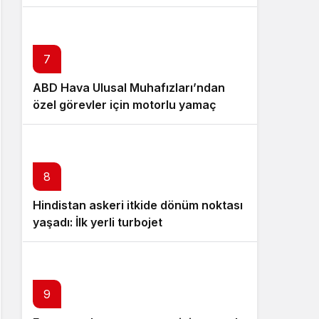
7
ABD Hava Ulusal Muhafızları’ndan
özel görevler için motorlu yamaç
paraşütü hamlesi
8
Hindistan askeri itkide dönüm noktası
yaşadı: İlk yerli turbojet
9