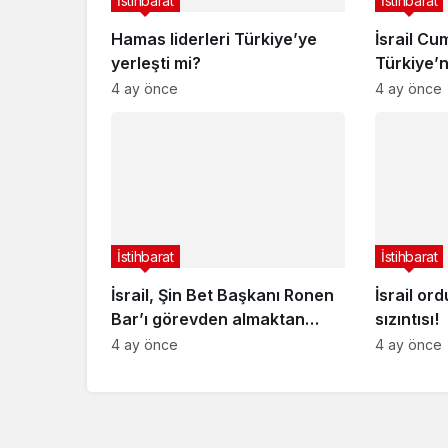
İstihbarat
İstihbarat
Hamas liderleri Türkiye’ye
İsrail C
yerleşti mi?
Türkiye’n
kapatmas
4 ay önce
4 ay önce
COP29’a 
İstihbarat
İstihbarat
İsrail, Şin Bet Başkanı Ronen
İsrail or
Bar’ı görevden almaktan
sızıntısı!
vazgeçti
4 ay önce
4 ay önce