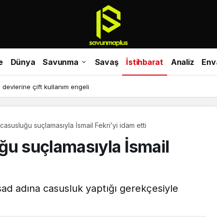
e
Dünya
Savunma
Savaş
İstihbarat
Analiz
Env
devlerine çift kullanım engeli
casusluğu suçlamasıyla İsmail Fekri’yi idam etti
ğu suçlamasıyla İsmail
ossad adına casusluk yaptığı gerekçesiyle