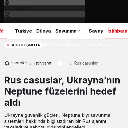
Yol Durumu
Fikstür
Türkiye
Dünya
Savunma
Savaş
İstihbara
İspanya’nın askeri
14:22
haberleşme gücü artıyor:
SON GELIŞMELER
SpainSat NG III yolda!
Haberler
İstihbarat
Rus casuslar,
Ukrayna’nın Neptune
füzelerini hedef aldı
Rus casuslar, Ukrayna’nın
Neptune füzelerini hedef
aldı
Ukrayna güvenlik güçleri, Neptune kıyı savunma
sistemleri hakkında bilgi sızdıran bir Rus ajanını
yakaladı ve sabotaj girişimini engelledi.