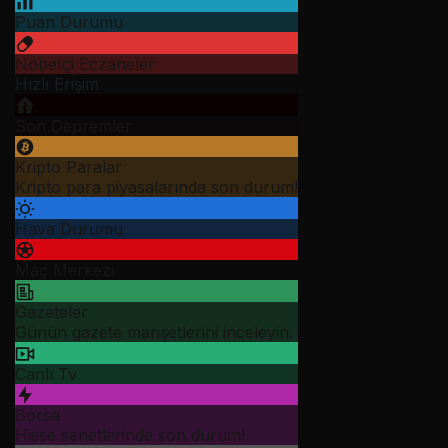
Puan Durumu
Nöbetçi Eczaneler
Hızlı Erişim
Son Depremler
Kripto Paralar
Kripto para piyasalarında son durum!
Hava Durumu
Maç Merkezi
Gazeteler
Günün gazete manşetlerini inceleyin.
Canlı Tv
Borsa
Hisse senetlerinde son durum!