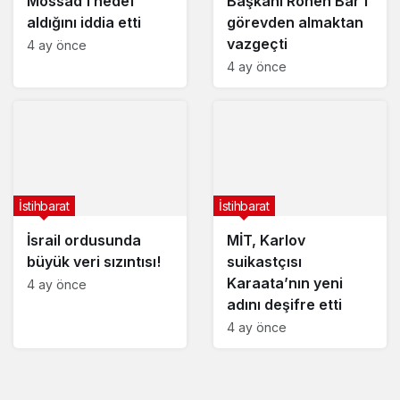
Mossad’ı hedef
Başkanı Ronen Bar’ı
aldığını iddia etti
görevden almaktan
vazgeçti
4 ay önce
4 ay önce
İstihbarat
İstihbarat
İsrail ordusunda
MİT, Karlov
büyük veri sızıntısı!
suikastçısı
Karaata’nın yeni
4 ay önce
adını deşifre etti
4 ay önce