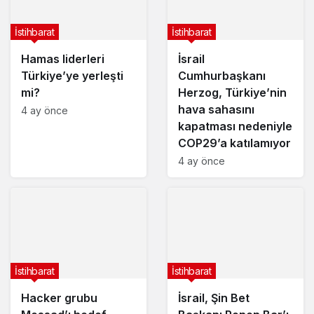
İstihbarat
İstihbarat
Hamas liderleri
İsrail
Türkiye’ye yerleşti
Cumhurbaşkanı
mi?
Herzog, Türkiye’nin
hava sahasını
4 ay önce
kapatması nedeniyle
COP29’a katılamıyor
4 ay önce
İstihbarat
İstihbarat
Hacker grubu
İsrail, Şin Bet