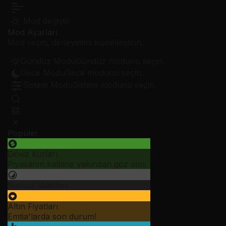
Mod değiştir
Mod Ayarları
Mod seçin, deneyimini kişiselleştirin.
Gündüz Modu
Gündüz modunu seçin.
Gece Modu
Gece modunu seçin.
Sistem Modu
Sistem modunu seçin.
Popüler
Döviz Kurları
Piyasanın kalbine yakından göz atın.
Namaz Vakitleri
Altın Fiyatları
Emtia'larda son durum!