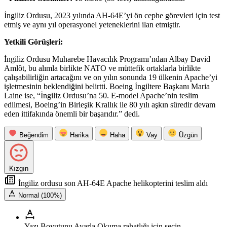
İngiliz Ordusu, 2023 yılında AH-64E’yi ön cephe görevleri için test
etmiş ve aynı yıl operasyonel yeteneklerini ilan etmiştir.
Yetkili Görüşleri:
İngiliz Ordusu Muharebe Havacılık Programı’ndan Albay David
Amlôt, bu alımla birlikte NATO ve müttefik ortaklarla birlikte
çalışabilirliğin artacağını ve on yılın sonunda 19 ülkenin Apache’yi
işletmesinin beklendiğini belirtti. Boeing İngiltere Başkanı Maria
Laine ise, “İngiliz Ordusu’na 50. E-model Apache’nin teslim
edilmesi, Boeing’in Birleşik Krallık ile 80 yılı aşkın süredir devam
eden ittifakında önemli bir başarıdır.” dedi.
Beğendim
Harika
Haha
Vay
Üzgün
Kızgın
İngiliz ordusu son AH-64E Apache helikopterini teslim aldı
Normal (100%)
Yazı Boyutunu Ayarla
Okuma rahatlığı için seçin