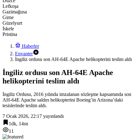
Düzce
Lefkoşa
Gazimağusa
Girne
Güzelyurt
İskele
Pristina
Haberler
Envanter
İngiliz ordusu son AH-64E Apache helikopterini teslim aldı
İngiliz ordusu son AH-64E Apache
helikopterini teslim aldı
İngiliz Ordusu, 2016 yılında imzalanan sözleşme kapsamında son
AH-64E Apache saldırı helikopterini Boeing’in Arizona’daki
tesislerinde teslim aldı.
7 Ocak 2026, 22:17
yayınlandı
1dk, 14sn
11