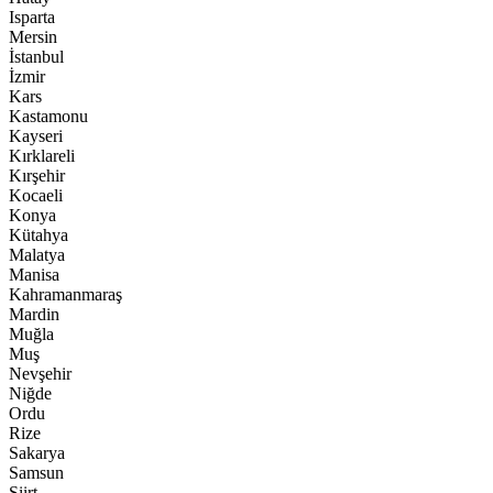
Isparta
Mersin
İstanbul
İzmir
Kars
Kastamonu
Kayseri
Kırklareli
Kırşehir
Kocaeli
Konya
Kütahya
Malatya
Manisa
Kahramanmaraş
Mardin
Muğla
Muş
Nevşehir
Niğde
Ordu
Rize
Sakarya
Samsun
Siirt