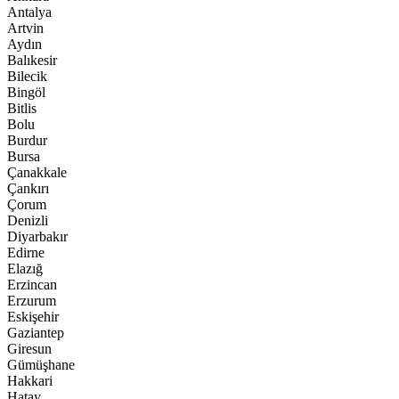
Antalya
Artvin
Aydın
Balıkesir
Bilecik
Bingöl
Bitlis
Bolu
Burdur
Bursa
Çanakkale
Çankırı
Çorum
Denizli
Diyarbakır
Edirne
Elazığ
Erzincan
Erzurum
Eskişehir
Gaziantep
Giresun
Gümüşhane
Hakkari
Hatay