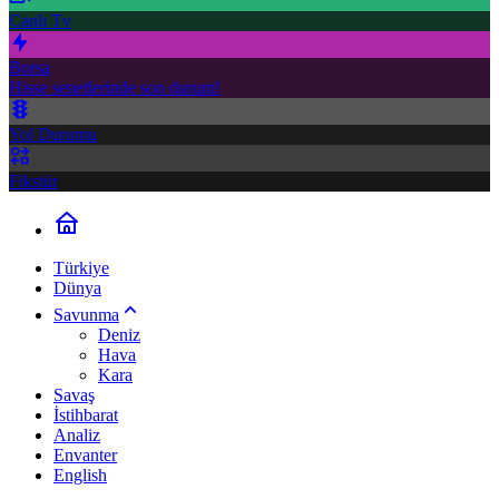
Canlı Tv
Borsa
Hisse senetlerinde son durum!
Yol Durumu
Fikstür
Türkiye
Dünya
Savunma
Deniz
Hava
Kara
Savaş
İstihbarat
Analiz
Envanter
English