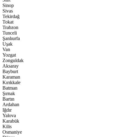
Sinop
Sivas
Tekirdağ
Tokat
Trabzon
Tunceli
Şanlıurfa
Uşak
Van
Yozgat
Zonguldak
Aksaray
Bayburt
Karaman
Kırıkkale
Batman
Şırnak
Bartın
Ardahan
Iğdır
Yalova
Karabük
Kilis
Osmaniye