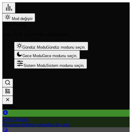
Mod değiştir
Mod Ayarları
Mod seçin, deneyimini kişiselleştirin.
Gündüz Modu
Gündüz modunu seçin.
Gece Modu
Gece modunu seçin.
Sistem Modu
Sistem modunu seçin.
Popüler
Döviz Kurları
Piyasanın kalbine yakından göz atın.