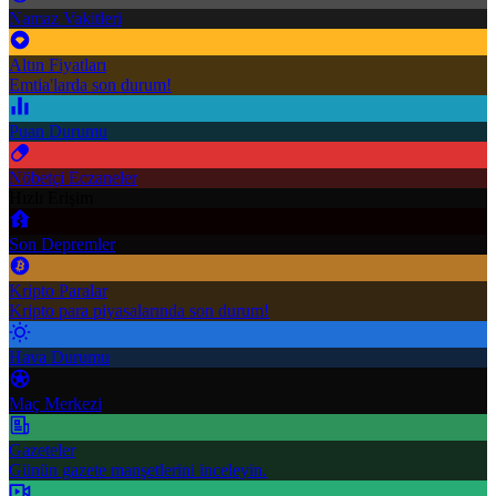
Namaz Vakitleri
Altın Fiyatları
Emtia'larda son durum!
Puan Durumu
Nöbetçi Eczaneler
Hızlı Erişim
Son Depremler
Kripto Paralar
Kripto para piyasalarında son durum!
Hava Durumu
Maç Merkezi
Gazeteler
Günün gazete manşetlerini inceleyin.