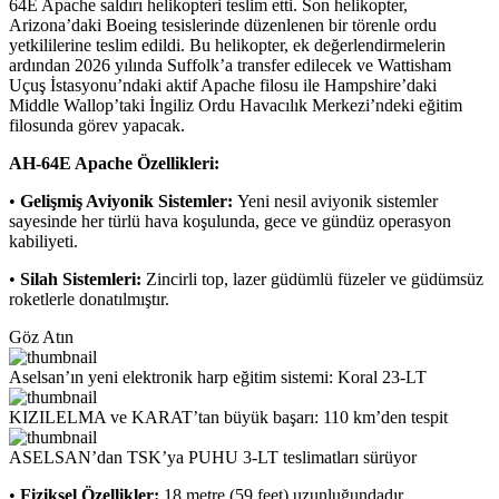
64E Apache saldırı helikopteri teslim etti. Son helikopter,
Arizona’daki Boeing tesislerinde düzenlenen bir törenle ordu
yetkililerine teslim edildi. Bu helikopter, ek değerlendirmelerin
ardından 2026 yılında Suffolk’a transfer edilecek ve Wattisham
Uçuş İstasyonu’ndaki aktif Apache filosu ile Hampshire’daki
Middle Wallop’taki İngiliz Ordu Havacılık Merkezi’ndeki eğitim
filosunda görev yapacak.
AH-64E Apache Özellikleri:
•
Gelişmiş Aviyonik Sistemler:
Yeni nesil aviyonik sistemler
sayesinde her türlü hava koşulunda, gece ve gündüz operasyon
kabiliyeti.
•
Silah Sistemleri:
Zincirli top, lazer güdümlü füzeler ve güdümsüz
roketlerle donatılmıştır.
Göz Atın
Aselsan’ın yeni elektronik harp eğitim sistemi: Koral 23-LT
KIZILELMA ve KARAT’tan büyük başarı: 110 km’den tespit
ASELSAN’dan TSK’ya PUHU 3-LT teslimatları sürüyor
•
Fiziksel Özellikler:
18 metre (59 feet) uzunluğundadır.