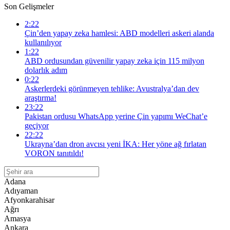
Son Gelişmeler
2:22
Çin’den yapay zeka hamlesi: ABD modelleri askeri alanda
kullanılıyor
1:22
ABD ordusundan güvenilir yapay zeka için 115 milyon
dolarlık adım
0:22
Askerlerdeki görünmeyen tehlike: Avustralya’dan dev
araştırma!
23:22
Pakistan ordusu WhatsApp yerine Çin yapımı WeChat’e
geçiyor
22:22
Ukrayna’dan dron avcısı yeni İKA: Her yöne ağ fırlatan
VORON tanıtıldı!
Adana
Adıyaman
Afyonkarahisar
Ağrı
Amasya
Ankara