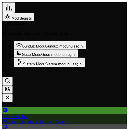
Mod değiştir
Mod Ayarları
Mod seçin, deneyimini kişiselleştirin.
Gündüz Modu
Gündüz modunu seçin.
Gece Modu
Gece modunu seçin.
Sistem Modu
Sistem modunu seçin.
Popüler
Döviz Kurları
Piyasanın kalbine yakından göz atın.