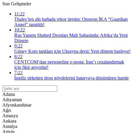
Son Gelişmeler
11:22
Thales’ten altı haftada rekor üretim: Otonom İKA “Guardian
Angel” tanıtıldı!
10:22
Rus Yapımı Shahed Dronları Mali Sahasinda: Afrika’da Yeni
Dönem
9:22
Güney Kore tankları için Ukrayna dersi: Yeni dönem başlıyor!
8:22
CENTCOM’dan personeline e-posta: İran’ı cezalandırmak
için fikir arıyorlar!
7:22
İngiliz şirketten dron gövdelerini bataryaya dönüştüren hamle
Adana
Adıyaman
Afyonkarahisar
Ağrı
Amasya
Ankara
Antalya
Artvin