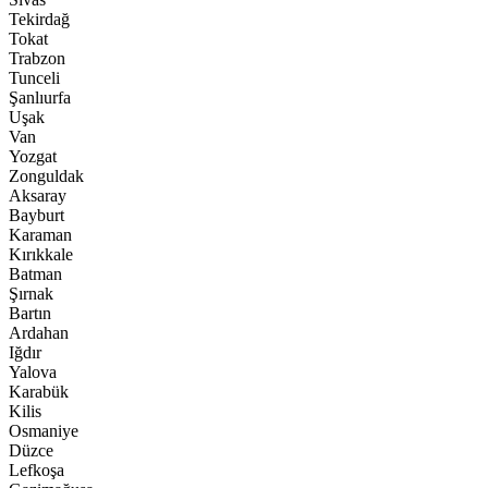
Tekirdağ
Tokat
Trabzon
Tunceli
Şanlıurfa
Uşak
Van
Yozgat
Zonguldak
Aksaray
Bayburt
Karaman
Kırıkkale
Batman
Şırnak
Bartın
Ardahan
Iğdır
Yalova
Karabük
Kilis
Osmaniye
Düzce
Lefkoşa