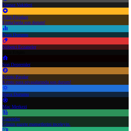
Namaz Vakitleri
Altın Fiyatları
Emtia'larda son durum!
Puan Durumu
Nöbetçi Eczaneler
Hızlı Erişim
Son Depremler
Kripto Paralar
Kripto para piyasalarında son durum!
Hava Durumu
Maç Merkezi
Gazeteler
Günün gazete manşetlerini inceleyin.