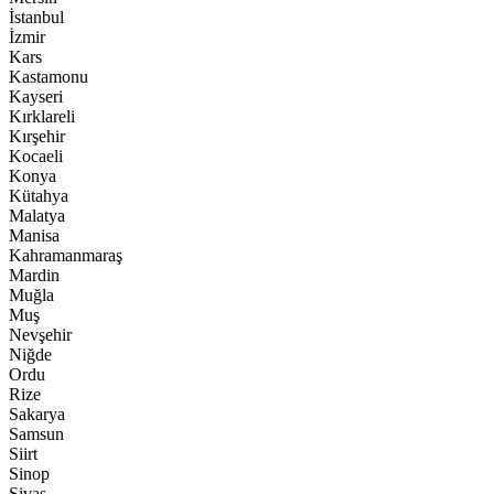
İstanbul
İzmir
Kars
Kastamonu
Kayseri
Kırklareli
Kırşehir
Kocaeli
Konya
Kütahya
Malatya
Manisa
Kahramanmaraş
Mardin
Muğla
Muş
Nevşehir
Niğde
Ordu
Rize
Sakarya
Samsun
Siirt
Sinop
Sivas