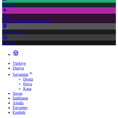
Canlı Tv
Borsa
Hisse senetlerinde son durum!
Yol Durumu
Fikstür
Türkiye
Dünya
Savunma
Deniz
Hava
Kara
Savaş
İstihbarat
Analiz
Envanter
English