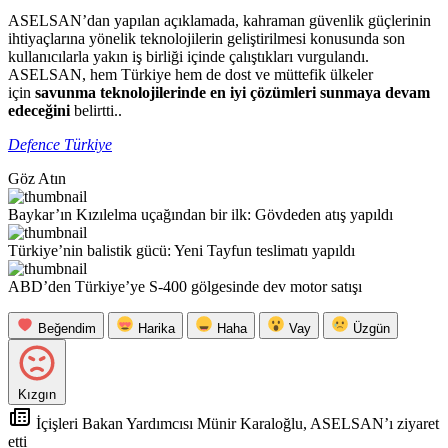
ASELSAN’dan yapılan açıklamada, kahraman güvenlik güçlerinin
ihtiyaçlarına yönelik teknolojilerin geliştirilmesi konusunda son
kullanıcılarla yakın iş birliği içinde çalıştıkları vurgulandı.
ASELSAN, hem Türkiye hem de dost ve müttefik ülkeler
için
savunma teknolojilerinde en iyi çözümleri sunmaya devam
edeceğini
belirtti..
Defence Türkiye
Göz Atın
Baykar’ın Kızılelma uçağından bir ilk: Gövdeden atış yapıldı
Türkiye’nin balistik gücü: Yeni Tayfun teslimatı yapıldı
ABD’den Türkiye’ye S-400 gölgesinde dev motor satışı
Beğendim
Harika
Haha
Vay
Üzgün
Kızgın
İçişleri Bakan Yardımcısı Münir Karaloğlu, ASELSAN’ı ziyaret
etti