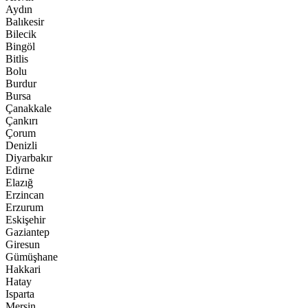
Aydın
Balıkesir
Bilecik
Bingöl
Bitlis
Bolu
Burdur
Bursa
Çanakkale
Çankırı
Çorum
Denizli
Diyarbakır
Edirne
Elazığ
Erzincan
Erzurum
Eskişehir
Gaziantep
Giresun
Gümüşhane
Hakkari
Hatay
Isparta
Mersin