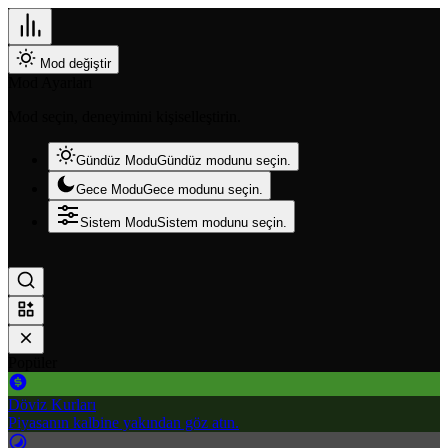
Mod değiştir
Mod Ayarları
Mod seçin, deneyimini kişiselleştirin.
Gündüz Modu
Gündüz modunu seçin.
Gece Modu
Gece modunu seçin.
Sistem Modu
Sistem modunu seçin.
Popüler
Döviz Kurları
Piyasanın kalbine yakından göz atın.