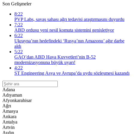
Son Gelişmeler
8:22
PVP Labs, savaş sahası ağrı tedavisi araştırmasını duyurdu
7:22
ABD ordusu yeni nesil komuta sistemini genişletiyor
6:22
Ukrayna’nın hedefindeki ‘Rusya’nın Amazonu’ ağır darbe
aldı
5:22
GAO’dan ABD Hava Kuvvetleri’nin B-52
modernizasyonuna büyük uyarı!
4:22
ST Engineering Asya ve Avrupa’da uydu sözleşmesi kazandı
Adana
Adıyaman
Afyonkarahisar
Ağrı
Amasya
Ankara
Antalya
Artvin
Aydın