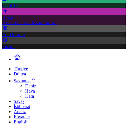
Canlı Tv
Borsa
Hisse senetlerinde son durum!
Yol Durumu
Fikstür
Türkiye
Dünya
Savunma
Deniz
Hava
Kara
Savaş
İstihbarat
Analiz
Envanter
English