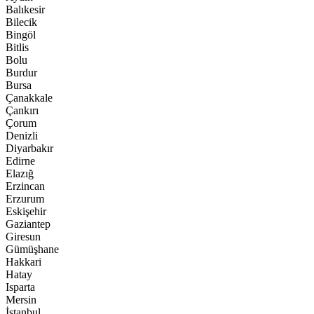
Balıkesir
Bilecik
Bingöl
Bitlis
Bolu
Burdur
Bursa
Çanakkale
Çankırı
Çorum
Denizli
Diyarbakır
Edirne
Elazığ
Erzincan
Erzurum
Eskişehir
Gaziantep
Giresun
Gümüşhane
Hakkari
Hatay
Isparta
Mersin
İstanbul