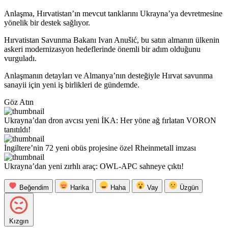
Anlaşma, Hırvatistan’ın mevcut tanklarını Ukrayna’ya devretmesine
yönelik bir destek sağlıyor.
Hırvatistan Savunma Bakanı Ivan Anušić, bu satın almanın ülkenin
askeri modernizasyon hedeflerinde önemli bir adım olduğunu
vurguladı.
Anlaşmanın detayları ve Almanya’nın desteğiyle Hırvat savunma
sanayii için yeni iş birlikleri de gündemde.
Göz Atın
Ukrayna’dan dron avcısı yeni İKA: Her yöne ağ fırlatan VORON
tanıtıldı!
İngiltere’nin 72 yeni obüs projesine özel Rheinmetall imzası
Ukrayna’dan yeni zırhlı araç: OWL-APC sahneye çıktı!
Beğendim
Harika
Haha
Vay
Üzgün
Kızgın