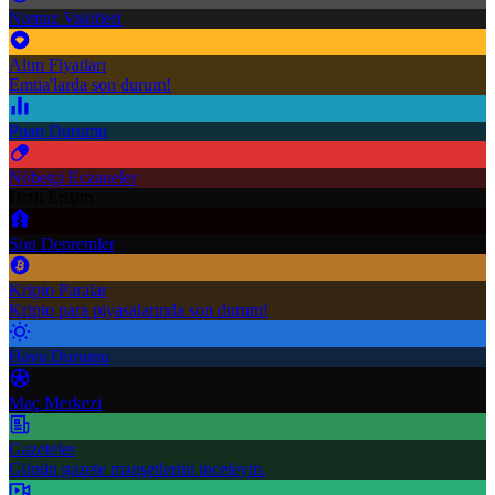
Namaz Vakitleri
Altın Fiyatları
Emtia'larda son durum!
Puan Durumu
Nöbetçi Eczaneler
Hızlı Erişim
Son Depremler
Kripto Paralar
Kripto para piyasalarında son durum!
Hava Durumu
Maç Merkezi
Gazeteler
Günün gazete manşetlerini inceleyin.