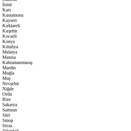
İzmir
Kars
Kastamonu
Kayseri
Kırklareli
Kırşehir
Kocaeli
Konya
Kütahya
Malatya
Manisa
Kahramanmaraş
Mardin
Muğla
Muş
Nevşehir
Niğde
Ordu
Rize
Sakarya
Samsun
Siirt
Sinop
Sivas
Tekirdağ