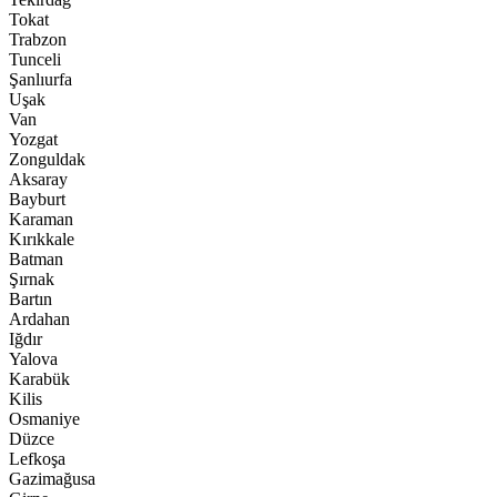
Tokat
Trabzon
Tunceli
Şanlıurfa
Uşak
Van
Yozgat
Zonguldak
Aksaray
Bayburt
Karaman
Kırıkkale
Batman
Şırnak
Bartın
Ardahan
Iğdır
Yalova
Karabük
Kilis
Osmaniye
Düzce
Lefkoşa
Gazimağusa