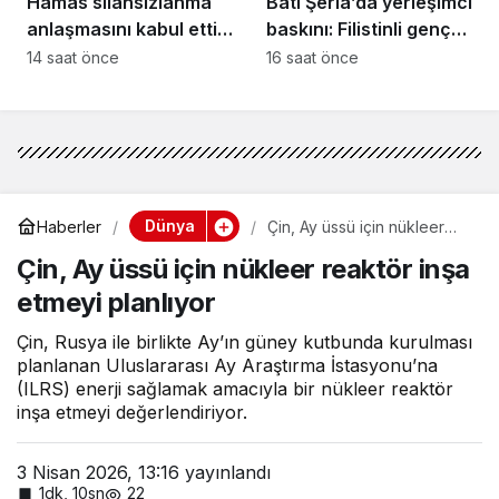
Hamas silahsızlanma
Batı Şeria’da yerleşimci
anlaşmasını kabul etti,
baskını: Filistinli genç
zorluklar neler?
vuruldu!
14 saat önce
16 saat önce
Dünya
Haberler
Çin, Ay üssü için nükleer
reaktör inşa etmeyi
Çin, Ay üssü için nükleer reaktör inşa
planlıyor
etmeyi planlıyor
Çin, Rusya ile birlikte Ay’ın güney kutbunda kurulması
planlanan Uluslararası Ay Araştırma İstasyonu’na
(ILRS) enerji sağlamak amacıyla bir nükleer reaktör
inşa etmeyi değerlendiriyor.
3 Nisan 2026, 13:16
yayınlandı
1dk, 10sn
22