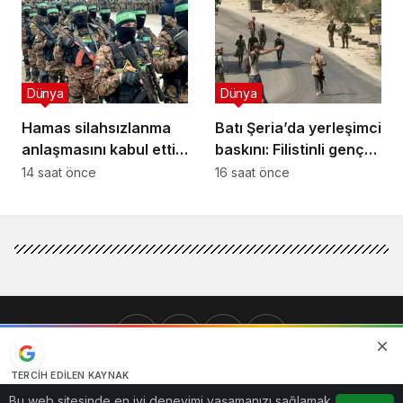
pod anlaşması!
Dünya
Dünya
Hamas silahsızlanma
Batı Şeria’da yerleşimci
anlaşmasını kabul etti,
baskını: Filistinli genç
zorluklar neler?
vuruldu!
14 saat önce
16 saat önce
TERCIH EDILEN KAYNAK
Google'da bizi öne çıkarın
Bu web sitesinde en iyi deneyimi yaşamanızı sağlamak