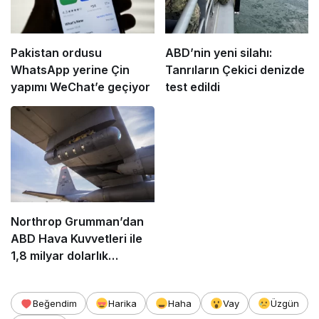
Pakistan ordusu
ABD’nin yeni silahı:
WhatsApp yerine Çin
Tanrıların Çekici denizde
yapımı WeChat’e geçiyor
test edildi
Northrop Grumman’dan
ABD Hava Kuvvetleri ile
1,8 milyar dolarlık
Litening pod anlaşması!
Beğendim
Harika
Haha
Vay
Üzgün