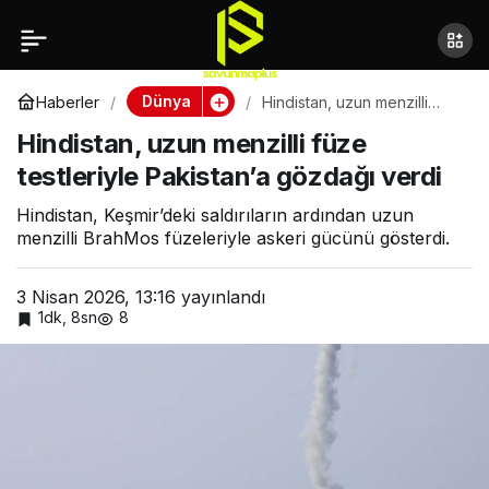
Çin, Ay üssü için nükleer
Paylaş
reaktör inşa etmeyi
Dünya
Haberler
Hindistan, uzun menzilli
füze testleriyle Pakistan’a
Hindistan, uzun menzilli füze
gözdağı verdi
planlıyor
testleriyle Pakistan’a gözdağı verdi
Hindistan, Keşmir’deki saldırıların ardından uzun
menzilli BrahMos füzeleriyle askeri gücünü gösterdi.
3 Nisan 2026, 13:16
yayınlandı
1dk, 8sn
8