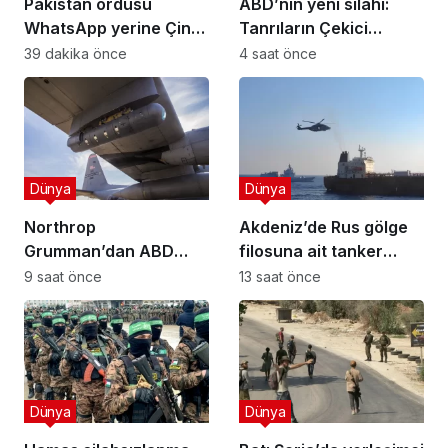
Pakistan ordusu
ABD’nin yeni silahı:
WhatsApp yerine Çin
Tanrıların Çekici
yapımı WeChat’e
denizde test edildi
39 dakika önce
4 saat önce
geçiyor
Dünya
Dünya
Northrop
Akdeniz’de Rus gölge
Grumman’dan ABD
filosuna ait tanker
Hava Kuvvetleri ile 1,8
helikopterle basıldı
9 saat önce
13 saat önce
milyar dolarlık Litening
pod anlaşması!
Dünya
Dünya