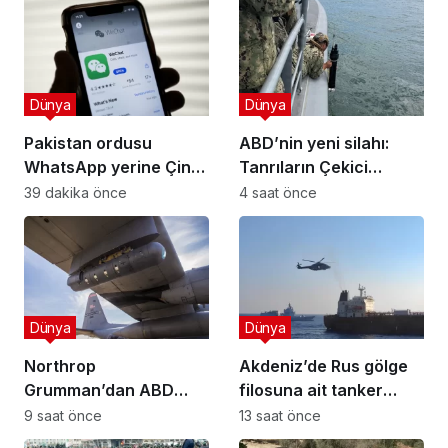
Dünya
Dünya
Pakistan ordusu
ABD’nin yeni silahı:
WhatsApp yerine Çin
Tanrıların Çekici
yapımı WeChat’e
denizde test edildi
39 dakika önce
4 saat önce
geçiyor
Dünya
Dünya
Northrop
Akdeniz’de Rus gölge
Grumman’dan ABD
filosuna ait tanker
Hava Kuvvetleri ile 1,8
helikopterle basıldı
9 saat önce
13 saat önce
milyar dolarlık Litening