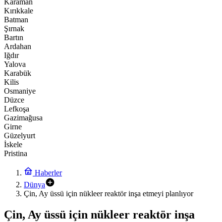
Karaman
Kırıkkale
Batman
Şırnak
Bartın
Ardahan
Iğdır
Yalova
Karabük
Kilis
Osmaniye
Düzce
Lefkoşa
Gazimağusa
Girne
Güzelyurt
İskele
Pristina
Haberler
Dünya
Çin, Ay üssü için nükleer reaktör inşa etmeyi planlıyor
Çin, Ay üssü için nükleer reaktör inşa