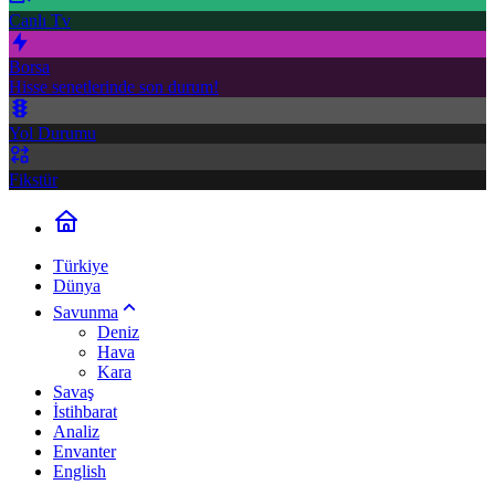
Canlı Tv
Borsa
Hisse senetlerinde son durum!
Yol Durumu
Fikstür
Türkiye
Dünya
Savunma
Deniz
Hava
Kara
Savaş
İstihbarat
Analiz
Envanter
English