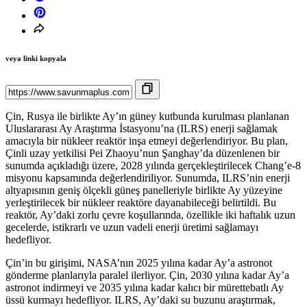
veya linki kopyala
Çin, Rusya ile birlikte Ay’ın güney kutbunda kurulması planlanan
Uluslararası Ay Araştırma İstasyonu’na (ILRS) enerji sağlamak
amacıyla bir nükleer reaktör inşa etmeyi değerlendiriyor. Bu plan,
Çinli uzay yetkilisi Pei Zhaoyu’nun Şanghay’da düzenlenen bir
sunumda açıkladığı üzere, 2028 yılında gerçekleştirilecek Chang’e-8
misyonu kapsamında değerlendiriliyor. Sunumda, ILRS’nin enerji
altyapısının geniş ölçekli güneş panelleriyle birlikte Ay yüzeyine
yerleştirilecek bir nükleer reaktöre dayanabileceği belirtildi. Bu
reaktör, Ay’daki zorlu çevre koşullarında, özellikle iki haftalık uzun
gecelerde, istikrarlı ve uzun vadeli enerji üretimi sağlamayı
hedefliyor.
Çin’in bu girişimi, NASA’nın 2025 yılına kadar Ay’a astronot
gönderme planlarıyla paralel ilerliyor. Çin, 2030 yılına kadar Ay’a
astronot indirmeyi ve 2035 yılına kadar kalıcı bir mürettebatlı Ay
üssü kurmayı hedefliyor. ILRS, Ay’daki su buzunu araştırmak,