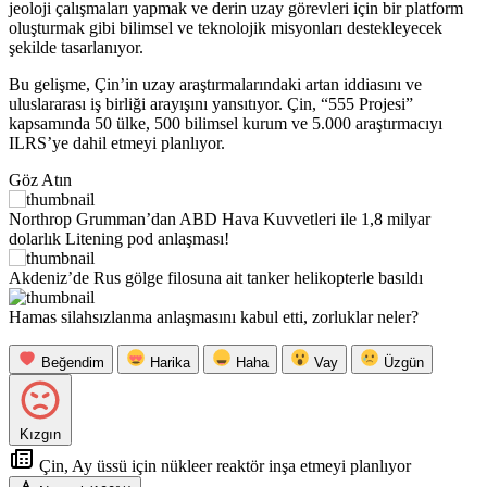
jeoloji çalışmaları yapmak ve derin uzay görevleri için bir platform
oluşturmak gibi bilimsel ve teknolojik misyonları destekleyecek
şekilde tasarlanıyor.
Bu gelişme, Çin’in uzay araştırmalarındaki artan iddiasını ve
uluslararası iş birliği arayışını yansıtıyor. Çin, “555 Projesi”
kapsamında 50 ülke, 500 bilimsel kurum ve 5.000 araştırmacıyı
ILRS’ye dahil etmeyi planlıyor.
Göz Atın
Northrop Grumman’dan ABD Hava Kuvvetleri ile 1,8 milyar
dolarlık Litening pod anlaşması!
Akdeniz’de Rus gölge filosuna ait tanker helikopterle basıldı
Hamas silahsızlanma anlaşmasını kabul etti, zorluklar neler?
Beğendim
Harika
Haha
Vay
Üzgün
Kızgın
Çin, Ay üssü için nükleer reaktör inşa etmeyi planlıyor