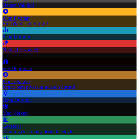
Namaz Vakitleri
Altın Fiyatları
Emtia'larda son durum!
Puan Durumu
Nöbetçi Eczaneler
Hızlı Erişim
Son Depremler
Kripto Paralar
Kripto para piyasalarında son durum!
Hava Durumu
Maç Merkezi
Gazeteler
Günün gazete manşetlerini inceleyin.