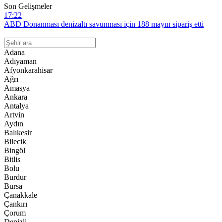
Son Gelişmeler
17:22
ABD Donanması denizaltı savunması için 188 mayın sipariş etti
16:22
İngiltere’nin 72 yeni obüs projesine özel Rheinmetall imzası
Adana
Adıyaman
15:22
Afyonkarahisar
Northrop Grumman’dan ABD Hava Kuvvetleri ile 1,8 milyar
Ağrı
dolarlık Litening pod anlaşması!
Amasya
14:22
Ankara
Rheinmetall’den deniz harp sahasında yeni dönem: 6.000 tonluk
Antalya
fırkateyn GMF 140 tanıtıldı!
Artvin
13:22
Aydın
Navantia’dan İspanya’nın S-82 denizaltısıyla kritik test
Balıkesir
Bilecik
Bingöl
Bitlis
Bolu
Burdur
Bursa
Çanakkale
Çankırı
Çorum
Denizli