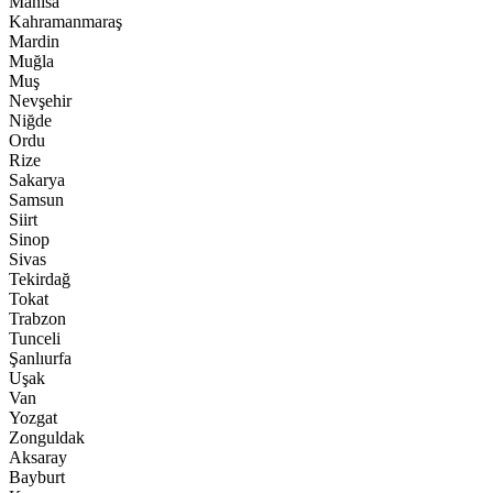
Manisa
Kahramanmaraş
Mardin
Muğla
Muş
Nevşehir
Niğde
Ordu
Rize
Sakarya
Samsun
Siirt
Sinop
Sivas
Tekirdağ
Tokat
Trabzon
Tunceli
Şanlıurfa
Uşak
Van
Yozgat
Zonguldak
Aksaray
Bayburt