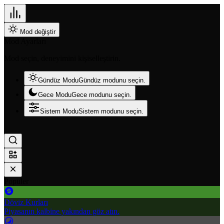
Mod değiştir
Mod Ayarları
Mod seçin, deneyimini kişiselleştirin.
Gündüz Modu
Gündüz modunu seçin.
Gece Modu
Gece modunu seçin.
Sistem Modu
Sistem modunu seçin.
Popüler
Döviz Kurları
Piyasanın kalbine yakından göz atın.