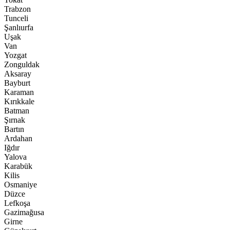
Trabzon
Tunceli
Şanlıurfa
Uşak
Van
Yozgat
Zonguldak
Aksaray
Bayburt
Karaman
Kırıkkale
Batman
Şırnak
Bartın
Ardahan
Iğdır
Yalova
Karabük
Kilis
Osmaniye
Düzce
Lefkoşa
Gazimağusa
Girne