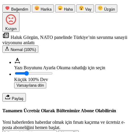
Beğendim
Harika
Haha
Vay
Üzgün
Kızgın
Haluk Görgün, NATO panelinde Türkiye’nin savunma sanayii
vizyonunu anlattı
Normal (100%)
Yazı Boyutunu Ayarla
Okuma rahatlığı için seçin
Küçük
100%
Dev
Varsayılana dön
Paylaş
Tamamen Ücretsiz Olarak Bültenimize Abone Olabilirsin
Yeni haberlerden haberdar olmak için fırsatı kaçırma ve ücretsiz e-
posta aboneliğini hemen başlat.