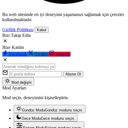
Bu web sitesinde en iyi deneyimi yaşamanızı sağlamak için çerezler
kullanılmaktadır.
Gizlilik Politikası
Kabul
Bizi Takip Edin
Bize Katılın
Facebook
Twitter
Youtube
Abone Ol
Mod değiştir
Mod Ayarları
Mod seçin, deneyimini kişiselleştirin.
Gündüz Modu
Gündüz modunu seçin.
Gece Modu
Gece modunu seçin.
Sistem Modu
Sistem modunu seçin.