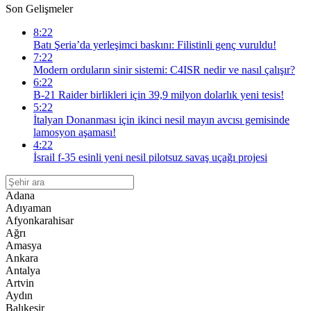
Son Gelişmeler
8:22
Batı Şeria’da yerleşimci baskını: Filistinli genç vuruldu!
7:22
Modern orduların sinir sistemi: C4ISR nedir ve nasıl çalışır?
6:22
B-21 Raider birlikleri için 39,9 milyon dolarlık yeni tesis!
5:22
İtalyan Donanması için ikinci nesil mayın avcısı gemisinde
lamosyon aşaması!
4:22
İsrail f-35 esinli yeni nesil pilotsuz savaş uçağı projesi
Adana
Adıyaman
Afyonkarahisar
Ağrı
Amasya
Ankara
Antalya
Artvin
Aydın
Balıkesir