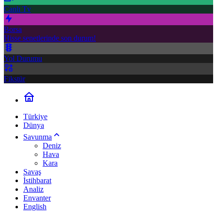
Canlı Tv
Borsa
Hisse senetlerinde son durum!
Yol Durumu
Fikstür
Türkiye
Dünya
Savunma
Deniz
Hava
Kara
Savaş
İstihbarat
Analiz
Envanter
English