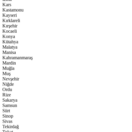
Kars
Kastamonu
Kayseri
Kırklareli
Kırşehir
Kocaeli
Konya
Kütahya
Malatya
Manisa
Kahramanmaraş
Mardin
Muğla
Muş
Nevşehir
Niğde
Ordu
Rize
Sakarya
Samsun
Siirt
Sinop
Sivas
Tekirdağ
Tokat