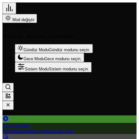
Mod değiştir
Mod Ayarları
Mod seçin, deneyimini kişiselleştirin.
Gündüz Modu
Gündüz modunu seçin.
Gece Modu
Gece modunu seçin.
Sistem Modu
Sistem modunu seçin.
Popüler
Döviz Kurları
Piyasanın kalbine yakından göz atın.