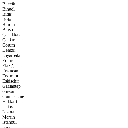
Bilecik
Bingöl
Bitlis
Bolu
Burdur
Bursa
Çanakkale
Çankırı
Çorum
Denizli
Diyarbakır
Edirne
Elazığ
Erzincan
Erzurum
Eskişehir
Gaziantep
Giresun
Gümüşhane
Hakkari
Hatay
Isparta
Mersin
İstanbul
İzmir