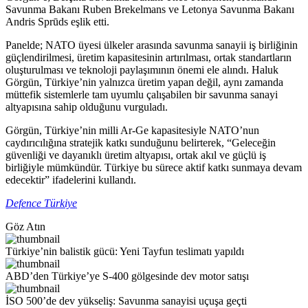
Savunma Bakanı Ruben Brekelmans ve Letonya Savunma Bakanı
Andris Sprūds eşlik etti.
Panelde; NATO üyesi ülkeler arasında savunma sanayii iş birliğinin
güçlendirilmesi, üretim kapasitesinin artırılması, ortak standartların
oluşturulması ve teknoloji paylaşımının önemi ele alındı. Haluk
Görgün, Türkiye’nin yalnızca üretim yapan değil, aynı zamanda
müttefik sistemlerle tam uyumlu çalışabilen bir savunma sanayi
altyapısına sahip olduğunu vurguladı.
Görgün, Türkiye’nin milli Ar-Ge kapasitesiyle NATO’nun
caydırıcılığına stratejik katkı sunduğunu belirterek, “Geleceğin
güvenliği ve dayanıklı üretim altyapısı, ortak akıl ve güçlü iş
birliğiyle mümkündür. Türkiye bu sürece aktif katkı sunmaya devam
edecektir” ifadelerini kullandı.
Defence Türkiye
Göz Atın
Türkiye’nin balistik gücü: Yeni Tayfun teslimatı yapıldı
ABD’den Türkiye’ye S-400 gölgesinde dev motor satışı
İSO 500’de dev yükseliş: Savunma sanayisi uçuşa geçti