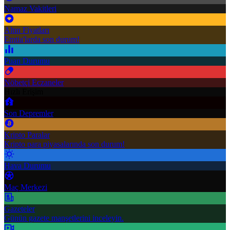
Namaz Vakitleri
Altın Fiyatları
Emtia'larda son durum!
Puan Durumu
Nöbetçi Eczaneler
Hızlı Erişim
Son Depremler
Kripto Paralar
Kripto para piyasalarında son durum!
Hava Durumu
Maç Merkezi
Gazeteler
Günün gazete manşetlerini inceleyin.