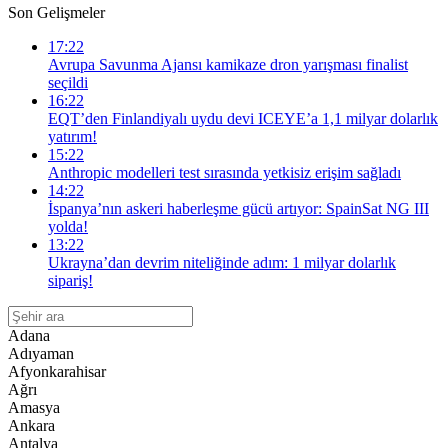
Son Gelişmeler
17:22
Avrupa Savunma Ajansı kamikaze dron yarışması finalist
seçildi
16:22
EQT’den Finlandiyalı uydu devi ICEYE’a 1,1 milyar dolarlık
yatırım!
15:22
Anthropic modelleri test sırasında yetkisiz erişim sağladı
14:22
İspanya’nın askeri haberleşme gücü artıyor: SpainSat NG III
yolda!
13:22
Ukrayna’dan devrim niteliğinde adım: 1 milyar dolarlık
sipariş!
Adana
Adıyaman
Afyonkarahisar
Ağrı
Amasya
Ankara
Antalya