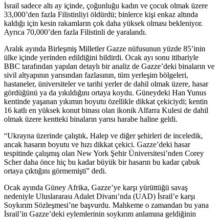
İsrail sadece altı ay içinde, çoğunluğu kadın ve çocuk olmak üzere
33,000’den fazla Filistinliyi öldürdü; binlerce kişi enkaz altında
kaldığı için kesin rakamların çok daha yüksek olması bekleniyor.
Ayrıca 70,000’den fazla Filistinli de yaralandı.
Aralık ayında Birleşmiş Milletler Gazze nüfusunun yüzde 85’inin
ülke içinde yerinden edildiğini bildirdi. Ocak ayı sonu itibariyle
BBC tarafından yapılan detaylı bir analiz de Gazze’deki binaların ve
sivil altyapının yarısından fazlasının, tüm yerleşim bölgeleri,
hastaneler, üniversiteler ve tarihi yerler de dahil olmak üzere, hasar
gördüğünü ya da yıkıldığını ortaya koydu. Güneydeki Han Yunus
kentinde yaşanan yıkımın boyutu özellikle dikkat çekiciydi; kentin
16 katlı en yüksek konut binası olan ikonik Alfarra Kulesi de dahil
olmak üzere kentteki binaların yarısı harabe haline geldi.
“Ukrayna üzerinde çalıştık, Halep ve diğer şehirleri de inceledik,
ancak hasarın boyutu ve hızı dikkat çekici. Gazze’deki hasar
tespitinde çalışmış olan New York Şehir Üniversitesi’nden Corey
Scher daha önce hiç bu kadar büyük bir hasarın bu kadar çabuk
ortaya çıktığını görmemişti” dedi.
Ocak ayında Güney Afrika, Gazze’ye karşı yürüttüğü savaş
nedeniyle Uluslararası Adalet Divanı’nda (UAD) İsrail’e karşı
Soykırım Sözleşmesi’ne başvurdu. Mahkeme o zamandan bu yana
İsrail’in Gazze’deki eylemlerinin soykırım anlamına geldiğinin