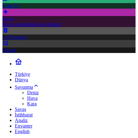
Canlı Tv
Borsa
Hisse senetlerinde son durum!
Yol Durumu
Fikstür
Türkiye
Dünya
Savunma
Deniz
Hava
Kara
Savaş
İstihbarat
Analiz
Envanter
English