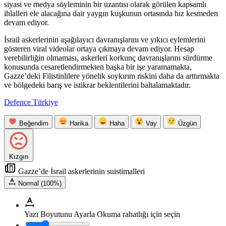
siyasi ve medya söyleminin bir uzantısı olarak görülen kapsamlı
ihlalleri ele alacağına dair yaygın kuşkunun ortasında hız kesmeden
devam ediyor.
İsrail askerlerinin aşağılayıcı davranışlarını ve yıkıcı eylemlerini
gösteren viral videolar ortaya çıkmaya devam ediyor. Hesap
verebilirliğin olmaması, askerleri korkunç davranışlarını sürdürme
konusunda cesaretlendirmekten başka bir işe yaramamakta,
Gazze’deki Filistinlilere yönelik soykırım riskini daha da arttırmakta
ve bölgedeki barış ve istikrar beklentilerini baltalamaktadır.
Defence Türkiye
Beğendim
Harika
Haha
Vay
Üzgün
Kızgın
Gazze’de İsrail askerlerinin suistimalleri
Normal (100%)
Yazı Boyutunu Ayarla
Okuma rahatlığı için seçin