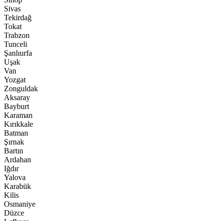
Sivas
Tekirdağ
Tokat
Trabzon
Tunceli
Şanlıurfa
Uşak
Van
Yozgat
Zonguldak
Aksaray
Bayburt
Karaman
Kırıkkale
Batman
Şırnak
Bartın
Ardahan
Iğdır
Yalova
Karabük
Kilis
Osmaniye
Düzce