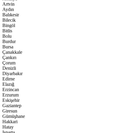
Artvin
Aydın
Balıkesir
Bilecik
Bingöl
Bitlis
Bolu
Burdur
Bursa
Çanakkale
Çankırı
Çorum
Denizli
Diyarbakır
Edirne
Elazığ
Erzincan
Erzurum
Eskişehir
Gaziantep
Giresun
Gümüşhane
Hakkari
Hatay
Isparta