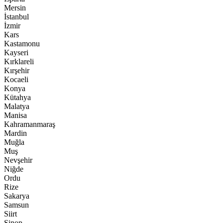
Mersin
İstanbul
İzmir
Kars
Kastamonu
Kayseri
Kırklareli
Kırşehir
Kocaeli
Konya
Kütahya
Malatya
Manisa
Kahramanmaraş
Mardin
Muğla
Muş
Nevşehir
Niğde
Ordu
Rize
Sakarya
Samsun
Siirt
Sinop