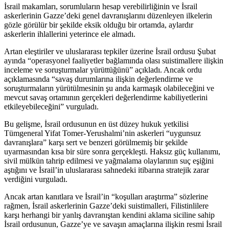
İsrail makamları, sorumluların hesap verebilirliğinin ve İsrail
askerlerinin Gazze’deki genel davranışlarını düzenleyen ilkelerin
gözle görülür bir şekilde eksik olduğu bir ortamda, aylardır
askerlerin ihlallerini yeterince ele almadı.
Artan eleştiriler ve uluslararası tepkiler üzerine İsrail ordusu Şubat
ayında “operasyonel faaliyetler bağlamında olası suistimallere ilişkin
inceleme ve soruşturmalar yürüttüğünü” açıkladı. Ancak ordu
açıklamasında “savaş durumlarına ilişkin değerlendirme ve
soruşturmaların yürütülmesinin şu anda karmaşık olabileceğini ve
mevcut savaş ortamının gerçekleri değerlendirme kabiliyetlerini
etkileyebileceğini” vurguladı.
Bu gelişme, İsrail ordusunun en üst düzey hukuk yetkilisi
Tümgeneral Yifat Tomer-Yerushalmi’nin askerleri “uygunsuz
davranışlara” karşı sert ve benzeri görülmemiş bir şekilde
uyarmasından kısa bir süre sonra gerçekleşti. Haksız güç kullanımı,
sivil mülkün tahrip edilmesi ve yağmalama olaylarının suç eşiğini
aştığını ve İsrail’in uluslararası sahnedeki itibarına stratejik zarar
verdiğini vurguladı.
Ancak artan kanıtlara ve İsrail’in “koşulları araştırma” sözlerine
rağmen, İsrail askerlerinin Gazze’deki suistimalleri, Filistinlilere
karşı herhangi bir yanlış davranıştan kendini aklama siciline sahip
İsrail ordusunun, Gazze’ye ve savaşın amaçlarına ilişkin resmi İsrail