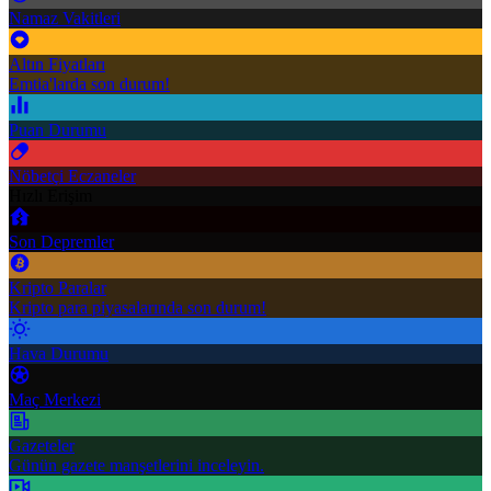
Namaz Vakitleri
Altın Fiyatları
Emtia'larda son durum!
Puan Durumu
Nöbetçi Eczaneler
Hızlı Erişim
Son Depremler
Kripto Paralar
Kripto para piyasalarında son durum!
Hava Durumu
Maç Merkezi
Gazeteler
Günün gazete manşetlerini inceleyin.