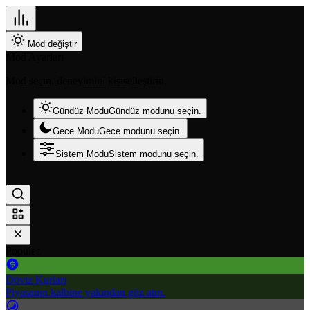
Mod değiştir
Mod Ayarları
Mod seçin, deneyimini kişiselleştirin.
Gündüz Modu
Gündüz modunu seçin.
Gece Modu
Gece modunu seçin.
Sistem Modu
Sistem modunu seçin.
Popüler
Döviz Kurları
Piyasanın kalbine yakından göz atın.