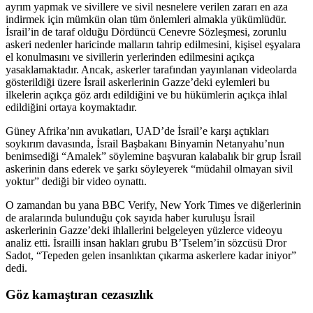
ayrım yapmak ve sivillere ve sivil nesnelere verilen zararı en aza
indirmek için mümkün olan tüm önlemleri almakla yükümlüdür.
İsrail’in de taraf olduğu Dördüncü Cenevre Sözleşmesi, zorunlu
askeri nedenler haricinde malların tahrip edilmesini, kişisel eşyalara
el konulmasını ve sivillerin yerlerinden edilmesini açıkça
yasaklamaktadır. Ancak, askerler tarafından yayınlanan videolarda
gösterildiği üzere İsrail askerlerinin Gazze’deki eylemleri bu
ilkelerin açıkça göz ardı edildiğini ve bu hükümlerin açıkça ihlal
edildiğini ortaya koymaktadır.
Güney Afrika’nın avukatları, UAD’de İsrail’e karşı açtıkları
soykırım davasında, İsrail Başbakanı Binyamin Netanyahu’nun
benimsediği “Amalek” söylemine başvuran kalabalık bir grup İsrail
askerinin dans ederek ve şarkı söyleyerek “müdahil olmayan sivil
yoktur” dediği bir video oynattı.
O zamandan bu yana BBC Verify, New York Times ve diğerlerinin
de aralarında bulunduğu çok sayıda haber kuruluşu İsrail
askerlerinin Gazze’deki ihlallerini belgeleyen yüzlerce videoyu
analiz etti. İsrailli insan hakları grubu B’Tselem’in sözcüsü Dror
Sadot, “Tepeden gelen insanlıktan çıkarma askerlere kadar iniyor”
dedi.
Göz kamaştıran cezasızlık