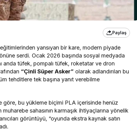
Paylaş
eğitimlerinden yansıyan bir kare, modern piyade
er önüne serdi. Ocak 2026 başında sosyal medyada
ynı anda tüfek, pompalı tüfek, roketatar ve dron
arafından
“Çinli Süper Asker”
olarak adlandırılan bu
üm tehditlere tek başına yanıt verebilme
 göre, bu yükleme biçimi PLA içerisinde henüz
 muharebe sahasının karmaşık ihtiyaçlarına yönelik
llanıcıları görüntüyü, “oyunda ekstra kaynak satın
adı.