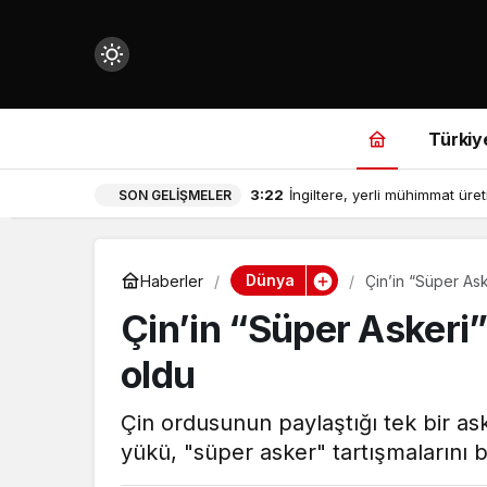
Mod
değiştir
Türkiy
3:22
İngiltere, yerli mühimmat üret
SON GELIŞMELER
çin.
Dünya
Haberler
Çin’in “Süper A
Çin’in “Süper Asker
n.
oldu
in.
Çin ordusunun paylaştığı tek bir as
yükü, "süper asker" tartışmalarını b