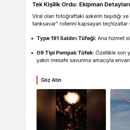
Tek Kişilik Ordu: Ekipman Detayları
Viral olan fotoğraftaki askerin taşıdığı 
tanksavar” rollerini kapsayan teçhizatlar 
Type 191 Saldırı Tüfeği:
Ana hizmet sil
09 Tipi Pompalı Tüfek:
Özellikle son y
yakın mesafe savunma amacıyla envante
Göz Atın