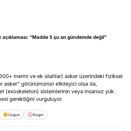
e açıklaması: “Madde 5 şu an gündemde değil”
300+ mermi ve ek silahlar) asker üzerindeki fiziksel
r asker” görünümünün etkileyici olsa da,
elet (exoskeleton) sistemlerinin veya insansız yük
esi gerektiğini vurguluyor.
Üzgün
Kızgın