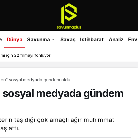
e
Dünya
Savunma
Savaş
İstihbarat
Analiz
Env
imi için 22 firmayı fonluyor
skeri” sosyal medyada gündem oldu
i” sosyal medyada gündem
kerin taşıdığı çok amaçlı ağır mühimmat
aşlattı.