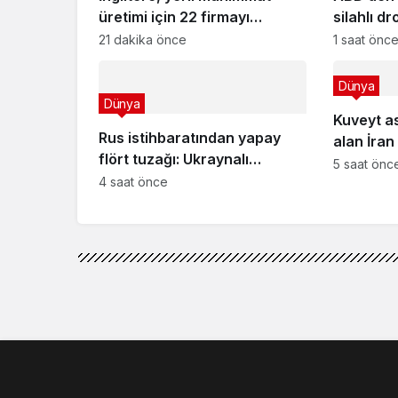
üretimi için 22 firmayı
silahlı d
fonluyor
21 dakika önce
1 saat önc
Dünya
Dünya
Kuveyt as
Rus istihbaratından yapay
alan İran
flört tuzağı: Ukraynalı
5 saat önc
askerler hedef alınıyor!
4 saat önce