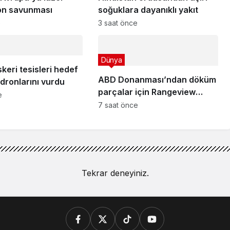
ron savunması
soğuklara dayanıklı yakıt
e
3 saat önce
Dünya
keri tesisleri hedef
ABD Donanması’ndan döküm
 dronlarını vurdu
parçalar için Rangeview
e
hamlesi!
7 saat önce
Tekrar deneyiniz.