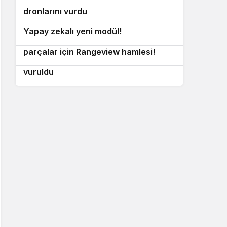
sürü yeteneği kazanıyor!
dronlarını vurdu
Küçük dronlar için devrimsel adım:
9
Yapay zekalı yeni modül!
ABD Donanması’ndan döküm
10
parçalar için Rangeview hamlesi!
İran’dan Hürmüz’de hamle: İki tanker
vuruldu