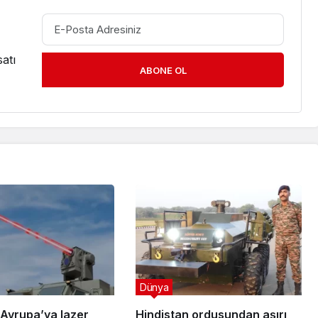
atı
ABONE OL
Dünya
Avrupa’ya lazer
Hindistan ordusundan aşırı