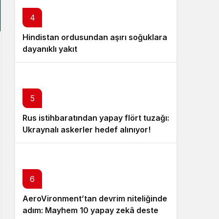
4
Hindistan ordusundan aşırı soğuklara
dayanıklı yakıt
5
Rus istihbaratından yapay flört tuzağı:
Ukraynalı askerler hedef alınıyor!
6
AeroVironment’tan devrim niteliğinde
7
adım: Mayhem 10 yapay zekâ destekli
Kuveyt askeri tesisleri hedef alan İran
8