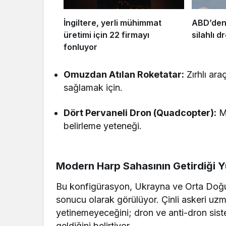
İngiltere, yerli mühimmat
ABD’den
üretimi için 22 firmayı
silahlı 
fonluyor
Omuzdan Atılan Roketatar:
Zırhlı ara
sağlamak için.
Dört Pervaneli Dron (Quadcopter):
Ma
belirleme yeteneği.
Modern Harp Sahasının Getirdiği 
Bu konfigürasyon, Ukrayna ve Orta Doğu’d
sonucu olarak görülüyor. Çinli askeri uzm
yetinemeyeceğini; dron ve anti-dron sist
geldiğini belirtiyor.