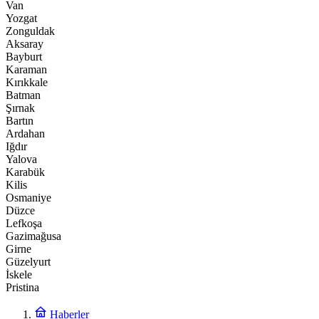
Van
Yozgat
Zonguldak
Aksaray
Bayburt
Karaman
Kırıkkale
Batman
Şırnak
Bartın
Ardahan
Iğdır
Yalova
Karabük
Kilis
Osmaniye
Düzce
Lefkoşa
Gazimağusa
Girne
Güzelyurt
İskele
Pristina
Haberler