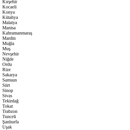
Kırşehir
Kocaeli
Konya
Kütahya
Malatya
Manisa
Kahramanmaraş
Mardin
Muğla
Muş
Nevşehir
Niğde
Ordu
Rize
Sakarya
Samsun
Siirt
Sinop
Sivas
Tekirdağ
Tokat
Trabzon
Tunceli
Şanlıurfa
Uşak