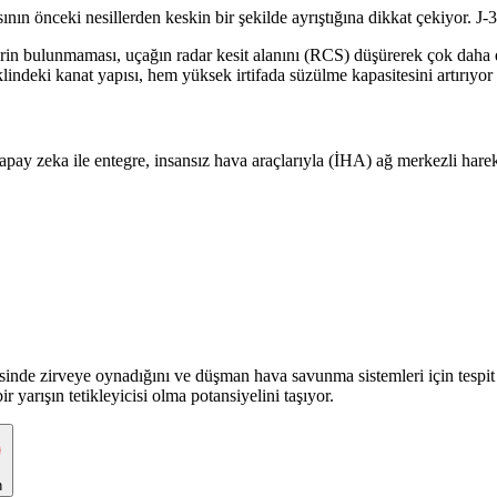
n önceki nesillerden keskin bir şekilde ayrıştığına dikkat çekiyor. J-36
erin bulunmaması, uçağın radar kesit alanını (RCS) düşürerek çok daha d
ndeki kanat yapısı, hem yüksek irtifada süzülme kapasitesini artırıyor h
apay zeka ile entegre, insansız hava araçlarıyla (İHA) ağ merkezli hareka
isinde zirveye oynadığını ve düşman hava savunma sistemleri için tespit e
yarışın tetikleyicisi olma potansiyelini taşıyor.
n