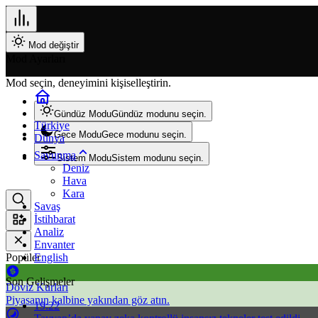
Mod değiştir
Mod Ayarları
Mod seçin, deneyimini kişiselleştirin.
Gündüz Modu
Gündüz modunu seçin.
Türkiye
Gece Modu
Gece modunu seçin.
Dünya
Savunma
Sistem Modu
Sistem modunu seçin.
Deniz
Hava
Kara
Savaş
İstihbarat
Analiz
Envanter
Popüler
English
Son Gelişmeler
Döviz Kurları
Piyasanın kalbine yakından göz atın.
19:22