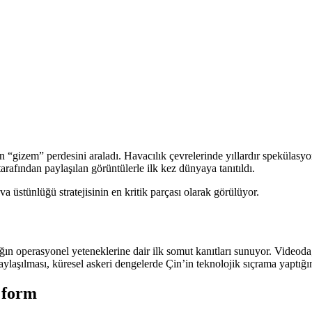
gizem” perdesini araladı. Havacılık çevrelerinde yıllardır spekülasyon
rafından paylaşılan görüntülerle ilk kez dünyaya tanıtıldı.
va üstünlüğü stratejisinin en kritik parçası olarak görülüyor.
ağın operasyonel yeteneklerine dair ilk somut kanıtları sunuyor. Videoda
laşılması, küresel askeri dengelerde Çin’in teknolojik sıçrama yaptığını
 form