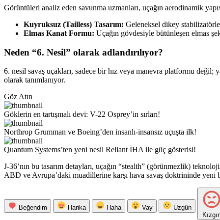
Görüntüleri analiz eden savunma uzmanları, uçağın aerodinamik yapısını
Kuyruksuz (Tailless) Tasarım:
Geleneksel dikey stabilizatörl
Elmas Kanat Formu:
Uçağın gövdesiyle bütünleşen elmas şekli
Neden “6. Nesil” olarak adlandırılıyor?
6. nesil savaş uçakları, sadece bir hız veya manevra platformu değil; y
olarak tanımlanıyor.
Göz Atın
Göklerin en tartışmalı devi: V-22 Osprey’in sırları!
Northrop Grumman ve Boeing’den insanlı-insansız uçuşta ilk!
Quantum Systems’ten yeni nesil Reliant İHA ile güç gösterisi!
J-36’nın bu tasarım detayları, uçağın “stealth” (görünmezlik) teknoloj
ABD ve Avrupa’daki muadillerine karşı hava savaş doktrininde yeni bir 
Beğendim
Harika
Haha
Vay
Üzgün
Kızgı