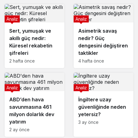
Analiz
Analiz
Sert, yumuşak ve
Asimetrik savaş
akıllı güç nedir:
nedir? Güç
Küresel rekabetin
dengesini değiştiren
şifreleri
taktikler
2 hafta önce
4 hafta önce
Analiz
Analiz
ABD’den hava
İngiltere uzay
savunmasına 461
güvenliğinde neden
milyon dolarlık dev
yetersiz?
yatırım
3 ay önce
2 ay önce