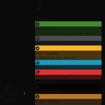
Popüler
Döviz Kurları
Piyasanın kalbine yakından göz atın.
Namaz Vakitleri
Altın Fiyatları
Emtia'larda son durum!
Puan Durumu
Nöbetçi Eczaneler
Hızlı Erişim
Son Depremler
Mod
değiştir
Kripto Paralar