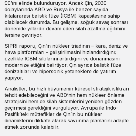
90’ını elinde bulunduruyor. Ancak Çin, 2030
dolaylarında ABD ve Rusya ile benzer sayıda
kıtalararası balistik füze (ICBM) kapasitesine sahip
olabilecek durumda. Bu gelişme, soğuk savaş sonrası
dönemde yıllardır devam eden silah azaltma eğilimini
tersine çeviriyor.
SIPRI raporu, Çin’in nükleer triadının – kara, deniz ve
hava platformları – geliştirilmesini hızlandırdığını;
özellikle ICBM silolarını artırdığını ve donanmasını
modernize ettiğini belirtiyor. Çin ayrıca balistik füze
denizaltıları ve hipersonik yeteneklere de yatırım
yapıyor.
Analistler, bu hızlı büyümenin küresel stratejik istikrarı
tehdit edebileceğini ve ABD’nin hem nükleer önleme
stratejisini hem de silah sistemlerini yeniden gözden
geçirmesi gerektiğini vurguluyor. Avrupa ile Indo-
Pasifik’teki müttefikler de Çin’in bu nükleer
dinamiklerini dikkate alarak savunma planlarını adapte
etmek zorunda kalabilir.