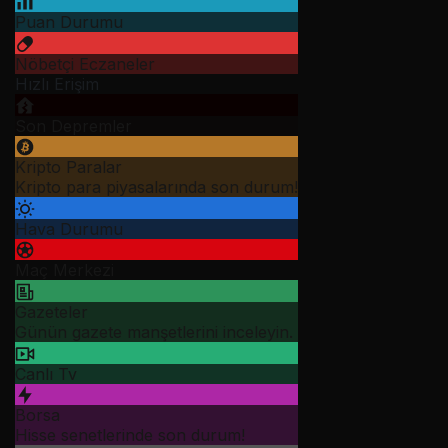
Puan Durumu
Nöbetçi Eczaneler
Hızlı Erişim
Son Depremler
Kripto Paralar
Kripto para piyasalarında son durum!
Hava Durumu
Maç Merkezi
Gazeteler
Günün gazete manşetlerini inceleyin.
Canlı Tv
Borsa
Hisse senetlerinde son durum!