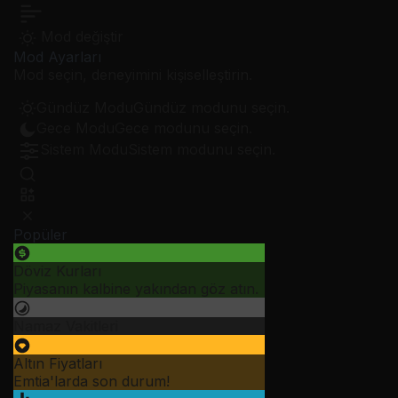
Mod değiştir
Mod Ayarları
Mod seçin, deneyimini kişiselleştirin.
Gündüz Modu
Gündüz modunu seçin.
Gece Modu
Gece modunu seçin.
Sistem Modu
Sistem modunu seçin.
Popüler
Döviz Kurları
Piyasanın kalbine yakından göz atın.
Namaz Vakitleri
Altın Fiyatları
Emtia'larda son durum!