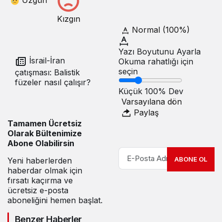
Üzgün
Kızgın
Normal (100%)
Yazı Boyutunu Ayarla
İsrail-İran
Okuma rahatlığı için
seçin
çatışması: Balistik
füzeler nasıl çalışır?
Küçük
100%
Dev
Varsayılana dön
Paylaş
Tamamen Ücretsiz
Olarak Bültenimize
Abone Olabilirsin
ABONE OL
Yeni haberlerden
haberdar olmak için
fırsatı kaçırma ve
ücretsiz e-posta
aboneliğini hemen başlat.
Benzer Haberler