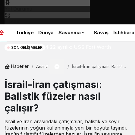
Yol Durumu
Fikstür
Türkiye
Dünya
Savunma
Savaş
İstihbara
ABD Donanması’nda şok
4:22
ayrılık: USS Fort Worth
SON GELIŞMELER
erken emekli edildi
Haberler
Analiz
İsrail-İran çatışması: Balistik
füzeler nasıl çalışır?
İsrail-İran çatışması:
Balistik füzeler nasıl
çalışır?
İsrail ve İran arasındaki çatışmalar, balistik ve seyir
füzelerinin yoğun kullanımıyla yeni bir boyuta taşındı.
İran’ın fırlattığı füzelerden bazıları İsrail’in savunma