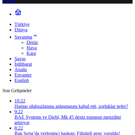
Fikstür
Türkiye
Dünya
Savunma
Deniz
Hava
Kara
Savaş
İstihbarat
Analiz
Envanter
English
Son Gelişmeler
10:22
Hamas silahsızlanma anlaşmasını kabul etti, zorluklar neler?
9:22
BAE Systems ve Diehl, Mk 45 deniz topunun menzilini
artırıyor
8:22
Batı Şeria’da yerleşimci baskını: Filistinli genç vuruldu!