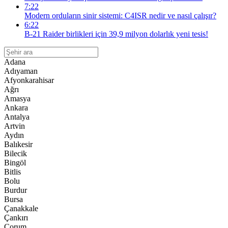
7:22
Modern orduların sinir sistemi: C4ISR nedir ve nasıl çalışır?
6:22
B-21 Raider birlikleri için 39,9 milyon dolarlık yeni tesis!
Adana
Adıyaman
Afyonkarahisar
Ağrı
Amasya
Ankara
Antalya
Artvin
Aydın
Balıkesir
Bilecik
Bingöl
Bitlis
Bolu
Burdur
Bursa
Çanakkale
Çankırı
Çorum