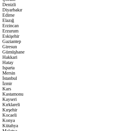
Denizli
Diyarbakır
Edirne
Elazığ
Erzincan
Erzurum
Eskişehir
Gaziantep
Giresun
Gümüşhane
Hakkari
Hatay
Isparta
Mersin
İstanbul
İzmir
Kars
Kastamonu
Kayseri
Kırklareli
Kırşehir
Kocaeli
Konya
Kütahya
Malatya