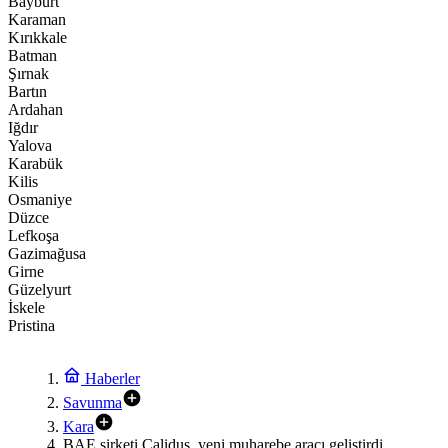
Bayburt
Karaman
Kırıkkale
Batman
Şırnak
Bartın
Ardahan
Iğdır
Yalova
Karabük
Kilis
Osmaniye
Düzce
Lefkoşa
Gazimağusa
Girne
Güzelyurt
İskele
Pristina
Haberler
Savunma
Kara
BAE şirketi Calidus, yeni muharebe aracı geliştirdi