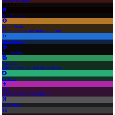
Nöbetçi Eczaneler
Hızlı Erişim
Son Depremler
Kripto Paralar
Kripto para piyasalarında son durum!
Hava Durumu
Maç Merkezi
Gazeteler
Günün gazete manşetlerini inceleyin.
Canlı Tv
Borsa
Hisse senetlerinde son durum!
Yol Durumu