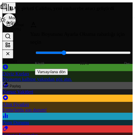
BAE şirketi Calidus, yeni muharebe aracı geliştirdi
Mod
değiştir
Normal
(100%)
Yazı Boyutunu Ayarla
Okuma rahatlığı için
seçin
Popüler
Küçük
100%
Dev
Varsayılana dön
Döviz Kurları
Piyasanın kalbine yakından göz atın.
Paylaş
Namaz Vakitleri
Altın Fiyatları
Emtia'larda son durum!
Puan Durumu