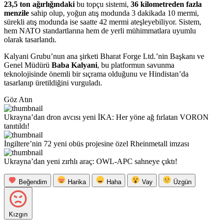
23,5 ton ağırlığındaki
bu topçu sistemi,
36 kilometreden fazla
menzile
sahip olup, yoğun atış modunda 3 dakikada 10 mermi,
sürekli atış modunda ise saatte 42 mermi ateşleyebiliyor. Sistem,
hem NATO standartlarına hem de yerli mühimmatlara uyumlu
olarak tasarlandı.
Kalyani Grubu’nun ana şirketi Bharat Forge Ltd.’nin Başkanı ve
Genel Müdürü
Baba Kalyani
, bu platformun savunma
teknolojisinde önemli bir sıçrama olduğunu ve Hindistan’da
tasarlanıp üretildiğini vurguladı.
Göz Atın
Ukrayna’dan dron avcısı yeni İKA: Her yöne ağ fırlatan VORON
tanıtıldı!
İngiltere’nin 72 yeni obüs projesine özel Rheinmetall imzası
Ukrayna’dan yeni zırhlı araç: OWL-APC sahneye çıktı!
Beğendim
Harika
Haha
Vay
Üzgün
Kızgın