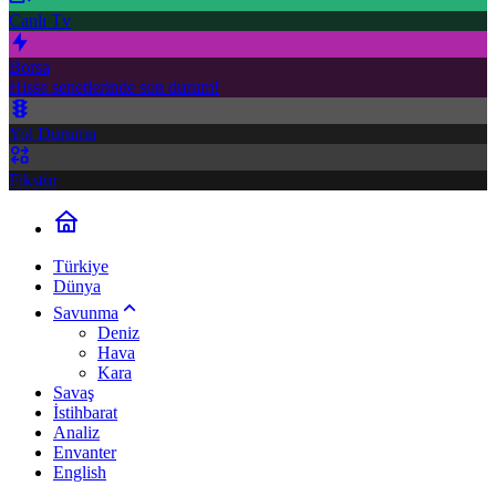
Canlı Tv
Borsa
Hisse senetlerinde son durum!
Yol Durumu
Fikstür
Türkiye
Dünya
Savunma
Deniz
Hava
Kara
Savaş
İstihbarat
Analiz
Envanter
English