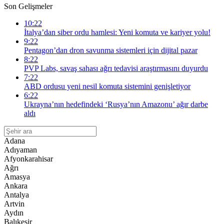
Son Gelişmeler
10:22
İtalya’dan siber ordu hamlesi: Yeni komuta ve kariyer yolu!
9:22
Pentagon’dan dron savunma sistemleri için dijital pazar
8:22
PVP Labs, savaş sahası ağrı tedavisi araştırmasını duyurdu
7:22
ABD ordusu yeni nesil komuta sistemini genişletiyor
6:22
Ukrayna’nın hedefindeki ‘Rusya’nın Amazonu’ ağır darbe
aldı
Adana
Adıyaman
Afyonkarahisar
Ağrı
Amasya
Ankara
Antalya
Artvin
Aydın
Balıkesir