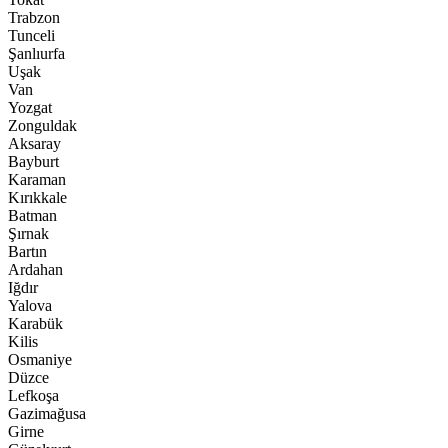
Trabzon
Tunceli
Şanlıurfa
Uşak
Van
Yozgat
Zonguldak
Aksaray
Bayburt
Karaman
Kırıkkale
Batman
Şırnak
Bartın
Ardahan
Iğdır
Yalova
Karabük
Kilis
Osmaniye
Düzce
Lefkoşa
Gazimağusa
Girne