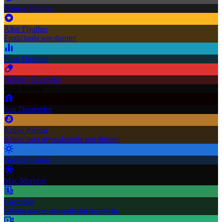
Namaz Vakitleri
Altın Fiyatları
Emtia'larda son durum!
Puan Durumu
Nöbetçi Eczaneler
Hızlı Erişim
Son Depremler
Kripto Paralar
Kripto para piyasalarında son durum!
Hava Durumu
Maç Merkezi
Gazeteler
Günün gazete manşetlerini inceleyin.