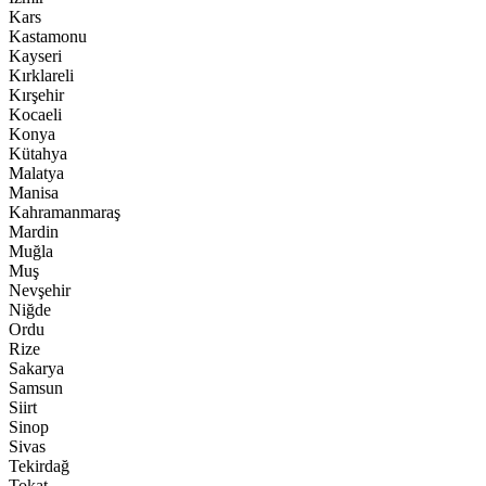
Kars
Kastamonu
Kayseri
Kırklareli
Kırşehir
Kocaeli
Konya
Kütahya
Malatya
Manisa
Kahramanmaraş
Mardin
Muğla
Muş
Nevşehir
Niğde
Ordu
Rize
Sakarya
Samsun
Siirt
Sinop
Sivas
Tekirdağ
Tokat