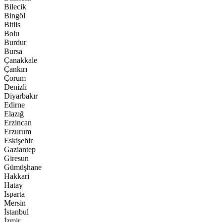
Bilecik
Bingöl
Bitlis
Bolu
Burdur
Bursa
Çanakkale
Çankırı
Çorum
Denizli
Diyarbakır
Edirne
Elazığ
Erzincan
Erzurum
Eskişehir
Gaziantep
Giresun
Gümüşhane
Hakkari
Hatay
Isparta
Mersin
İstanbul
İzmir