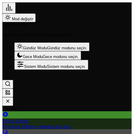
Mod değiştir
Mod Ayarları
Mod seçin, deneyimini kişiselleştirin.
Gündüz Modu
Gündüz modunu seçin.
Gece Modu
Gece modunu seçin.
Sistem Modu
Sistem modunu seçin.
Popüler
Döviz Kurları
Piyasanın kalbine yakından göz atın.