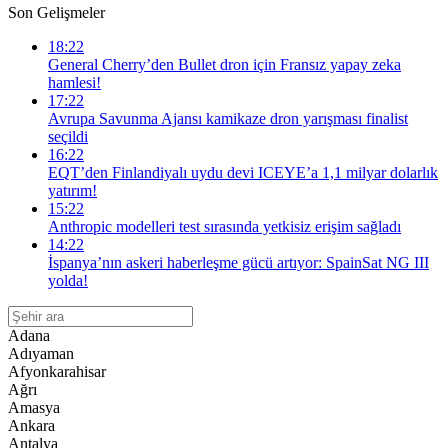
Son Gelişmeler
18:22
General Cherry’den Bullet dron için Fransız yapay zeka
hamlesi!
17:22
Avrupa Savunma Ajansı kamikaze dron yarışması finalist
seçildi
16:22
EQT’den Finlandiyalı uydu devi ICEYE’a 1,1 milyar dolarlık
yatırım!
15:22
Anthropic modelleri test sırasında yetkisiz erişim sağladı
14:22
İspanya’nın askeri haberleşme gücü artıyor: SpainSat NG III
yolda!
Adana
Adıyaman
Afyonkarahisar
Ağrı
Amasya
Ankara
Antalya