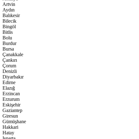
Artvin
Aydın
Balıkesir
Bilecik
Bingöl
Bitlis
Bolu
Burdur
Bursa
Çanakkale
Çankırı
Çorum
Denizli
Diyarbakır
Edirne
Elazığ
Erzincan
Erzurum
Eskişehir
Gaziantep
Giresun
Gümüşhane
Hakkari
Hatay
Isparta