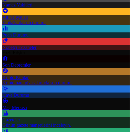
Namaz Vakitleri
Altın Fiyatları
Emtia'larda son durum!
Puan Durumu
Nöbetçi Eczaneler
Hızlı Erişim
Son Depremler
Kripto Paralar
Kripto para piyasalarında son durum!
Hava Durumu
Maç Merkezi
Gazeteler
Günün gazete manşetlerini inceleyin.