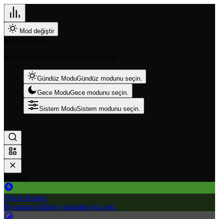
Mod değiştir
Mod Ayarları
Mod seçin, deneyimini kişiselleştirin.
Gündüz Modu
Gündüz modunu seçin.
Gece Modu
Gece modunu seçin.
Sistem Modu
Sistem modunu seçin.
Popüler
Döviz Kurları
Piyasanın kalbine yakından göz atın.