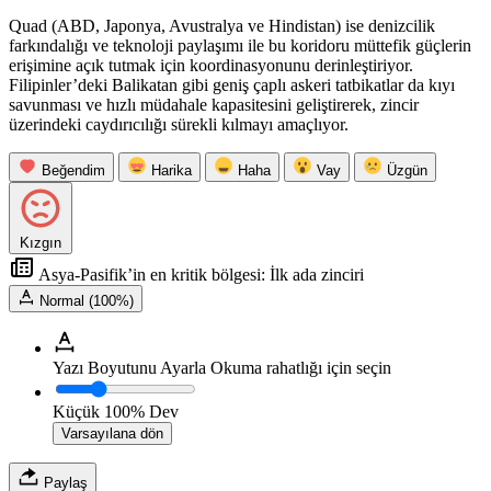
Quad (ABD, Japonya, Avustralya ve Hindistan) ise denizcilik
farkındalığı ve teknoloji paylaşımı ile bu koridoru müttefik güçlerin
erişimine açık tutmak için koordinasyonunu derinleştiriyor.
Filipinler’deki Balikatan gibi geniş çaplı askeri tatbikatlar da kıyı
savunması ve hızlı müdahale kapasitesini geliştirerek, zincir
üzerindeki caydırıcılığı sürekli kılmayı amaçlıyor.
Beğendim
Harika
Haha
Vay
Üzgün
Kızgın
Asya-Pasifik’in en kritik bölgesi: İlk ada zinciri
Normal (100%)
Yazı Boyutunu Ayarla
Okuma rahatlığı için seçin
Küçük
100%
Dev
Varsayılana dön
Paylaş