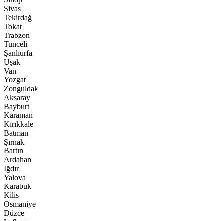
Sivas
Tekirdağ
Tokat
Trabzon
Tunceli
Şanlıurfa
Uşak
Van
Yozgat
Zonguldak
Aksaray
Bayburt
Karaman
Kırıkkale
Batman
Şırnak
Bartın
Ardahan
Iğdır
Yalova
Karabük
Kilis
Osmaniye
Düzce