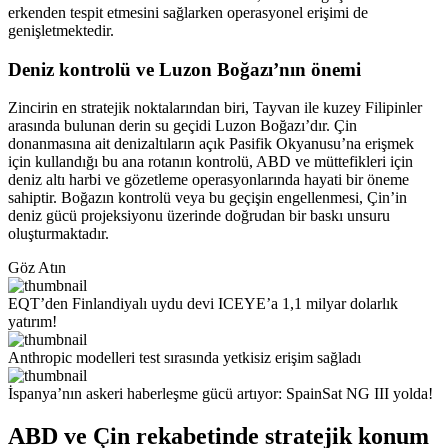
erkenden tespit etmesini sağlarken operasyonel erişimi de
genişletmektedir.
Deniz kontrolü ve Luzon Boğazı’nın önemi
Zincirin en stratejik noktalarından biri, Tayvan ile kuzey Filipinler
arasında bulunan derin su geçidi Luzon Boğazı’dır. Çin
donanmasına ait denizaltıların açık Pasifik Okyanusu’na erişmek
için kullandığı bu ana rotanın kontrolü, ABD ve müttefikleri için
deniz altı harbi ve gözetleme operasyonlarında hayati bir öneme
sahiptir. Boğazın kontrolü veya bu geçişin engellenmesi, Çin’in
deniz gücü projeksiyonu üzerinde doğrudan bir baskı unsuru
oluşturmaktadır.
Göz Atın
EQT’den Finlandiyalı uydu devi ICEYE’a 1,1 milyar dolarlık
yatırım!
Anthropic modelleri test sırasında yetkisiz erişim sağladı
İspanya’nın askeri haberleşme gücü artıyor: SpainSat NG III yolda!
ABD ve Çin rekabetinde stratejik konum