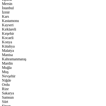
Mersin
İstanbul
İzmir
Kars
Kastamonu
Kayseri
Kırklareli
Kırşehir
Kocaeli
Konya
Kütahya
Malatya
Manisa
Kahramanmaraş
Mardin
Muğla
Muş
Nevşehir
Niğde
Ordu
Rize
Sakarya
Samsun
Siirt
Sinop