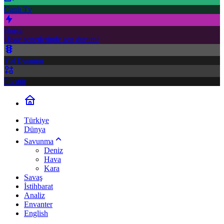
Canlı Tv
Borsa
Hisse senetlerinde son durum!
Yol Durumu
Fikstür
Türkiye
Dünya
Savunma
Deniz
Hava
Kara
Savaş
İstihbarat
Analiz
Envanter
English