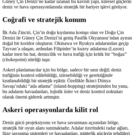
Güney Çin Denizi’ne kadar uzanan bu kavisli yapı, küresel güçlerin
deniz ve hava operasyonlarında stratejik bir bariyer işlevi görüyor.
Coğrafi ve stratejik konum
İlk Ada Zinciri, Çin’in doğu kıyılarına komşu olan ve Doğu Çin
Denizi ile Güney Çin Denizi’ni geniş Pasifik Okyanusu’ndan ayıran
doğal bir koridor oluşturur. Okinawa ve Ryukyu adalarından geçip
Tayvan’a ulaşan, ardından Filipinler’in kuzey adalarına (Luzon)
kadar inen bu hat, denizcilik ve hava trafiği için kritik bir “boğaz”
(chokepoint) niteliği taşır.
Askeri planlamacılar için bu bölge, sadece bir sınır değil; deniz
trafiğinin kontrol edilebildiği, izlenebildiği ve gerektiğinde
kısıtlanabildiği bir stratejik eşiktir. Özellikle İkinci Dünya
Savaşı’ndaki “ada atlama” (island-hopping) stratejisinden bu yana,
bu adaların havaalanları, lojistik üsler ve deniz kontrol noktaları
olarak önemi giderek artmıştır.
Askeri operasyonlarda kilit rol
Deniz gücü projeksiyonu ve hava savunması açısından bölge,
stratejik bir oyun alanı sunmaktadır. Adalar üzerindeki radar ağları,
füze savunma sistemleri ve havaalanları, müttefik güçlerin tehditleri