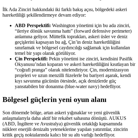
İlk Ada Zinciri hakkındaki iki farklı bakış açısı, bölgedeki askeri
hareketliliği şekillendirmeye devam ediyor:
ABD Perspektifi:
Washington yönetimi için bu ada zinciri,
“ileriye dönük savunma hattı” (forward defensive perimeter)
anlamına geliyor. Müttefik toprakları, askeri üsler ve deniz
geçişlerini kapsayan bu ağ, Çin’in deniz hareketliliğini
sınırlamak ve bölgesel caydırıcılığı sağlamak için kullanılan
temel bir yapı olarak görülüyor.
Çin Perspektifi:
Pekin yönetimi ise zinciri, kendisini Pasifik
Okyanusu’ndan koparan ve askeri hareketliliğini kısıtlayan bir
“coğrafi pranga” olarak nitelendiriyor. Çin, modernizasyon
projeleri ve uzun menzilli füzelerle bu bariyeri aşarak, kendi
kıyı savunma gücünün ötesinde, açık denizlerde güç
yansıtabilen bir donanma (blue-water navy) hedefliyor.
Bölgesel güçlerin yeni oyun alanı
Son dönemde bölge, artan askeri yığınaklar ve yeni güvenlik
anlaşmalarıyla daha aktif bir rekabet sahasına dönüştü. AUKUS
(ABD, İngiltere ve Avustralya) güvenlik ortaklığı kapsamında
nükleer enerjili denizaltı yeteneklerine yapılan yatırımlar, zincirin
kritik geçiş noktalarında kalıcı bir su altı varlığı hedefliyor.