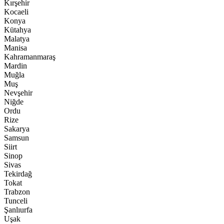
Kırşehir
Kocaeli
Konya
Kütahya
Malatya
Manisa
Kahramanmaraş
Mardin
Muğla
Muş
Nevşehir
Niğde
Ordu
Rize
Sakarya
Samsun
Siirt
Sinop
Sivas
Tekirdağ
Tokat
Trabzon
Tunceli
Şanlıurfa
Uşak