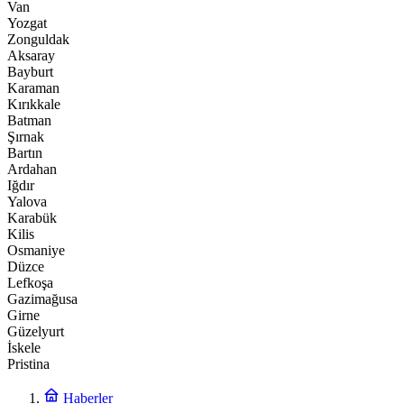
Van
Yozgat
Zonguldak
Aksaray
Bayburt
Karaman
Kırıkkale
Batman
Şırnak
Bartın
Ardahan
Iğdır
Yalova
Karabük
Kilis
Osmaniye
Düzce
Lefkoşa
Gazimağusa
Girne
Güzelyurt
İskele
Pristina
Haberler