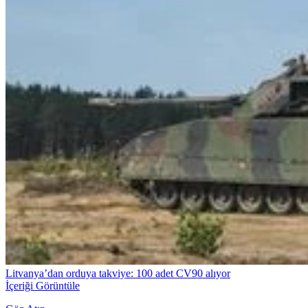
Litvanya’dan orduya takviye: 100 adet CV90 alıyor
İçeriği Görüntüle