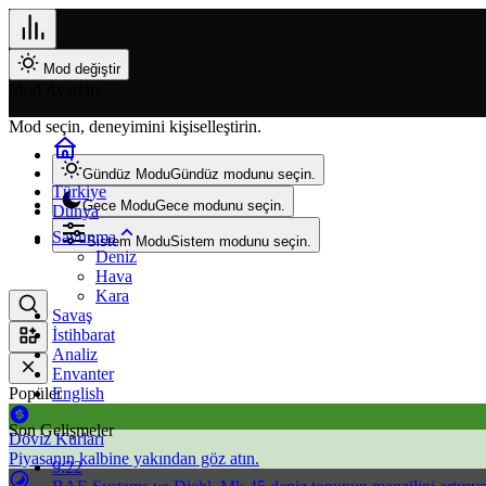
Mod değiştir
Mod Ayarları
Mod seçin, deneyimini kişiselleştirin.
Gündüz Modu
Gündüz modunu seçin.
Türkiye
Gece Modu
Gece modunu seçin.
Dünya
Savunma
Sistem Modu
Sistem modunu seçin.
Deniz
Hava
Kara
Savaş
İstihbarat
Analiz
Envanter
Popüler
English
Son Gelişmeler
Döviz Kurları
Piyasanın kalbine yakından göz atın.
9:22