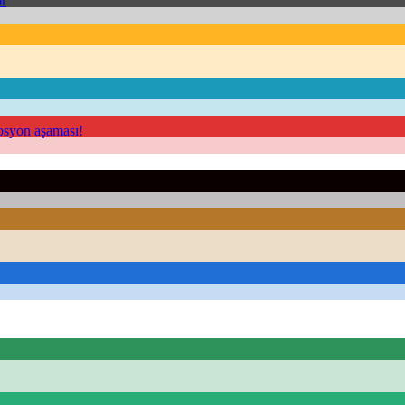
or
mosyon aşaması!