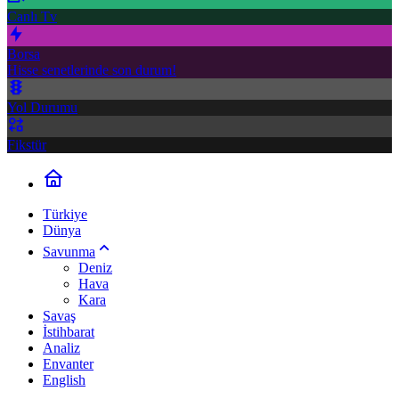
Canlı Tv
Borsa
Hisse senetlerinde son durum!
Yol Durumu
Fikstür
Türkiye
Dünya
Savunma
Deniz
Hava
Kara
Savaş
İstihbarat
Analiz
Envanter
English