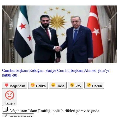
Cumhurbaşkanı Erdoğan, Suriye Cumhurbaşkanı Ahmed Şara’yı
kabul etti
Beğendim
Harika
Haha
Vay
Üzgün
Kızgın
Afganistan İslam Emirliği polis birlikleri görev başında