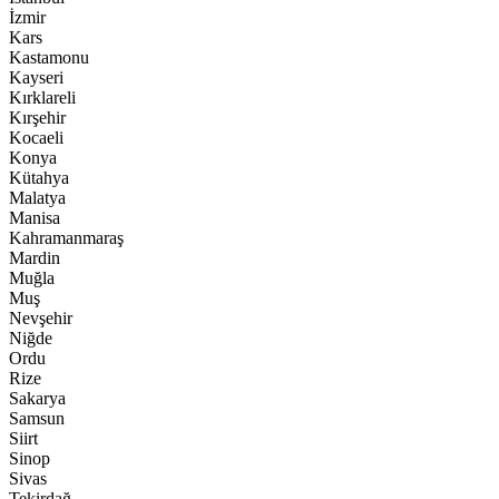
İzmir
Kars
Kastamonu
Kayseri
Kırklareli
Kırşehir
Kocaeli
Konya
Kütahya
Malatya
Manisa
Kahramanmaraş
Mardin
Muğla
Muş
Nevşehir
Niğde
Ordu
Rize
Sakarya
Samsun
Siirt
Sinop
Sivas
Tekirdağ