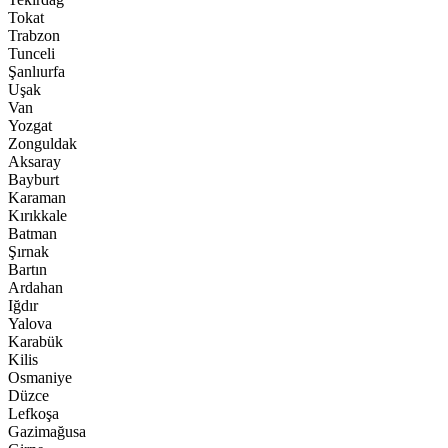
Tokat
Trabzon
Tunceli
Şanlıurfa
Uşak
Van
Yozgat
Zonguldak
Aksaray
Bayburt
Karaman
Kırıkkale
Batman
Şırnak
Bartın
Ardahan
Iğdır
Yalova
Karabük
Kilis
Osmaniye
Düzce
Lefkoşa
Gazimağusa