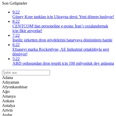
Son Gelişmeler
9:22
Güney Kore tankları için Ukrayna dersi: Yeni dönem başlıyor!
8:22
CENTCOM’dan personeline e-posta: İran’ı cezalandırmak
için fikir arıyorlar!
7:22
İngiliz şirketten dron gövdelerini bataryaya dönüştüren hamle
6:22
Efsanevi marka Rocketdyne, AE Industrial ortaklığıyla geri
dönüyor!
5:22
ABD ordusundan dron tespiti için 100 milyonluk dev anlaşma
Adana
Adıyaman
Afyonkarahisar
Ağrı
Amasya
Ankara
Antalya
Artvin
Aydın