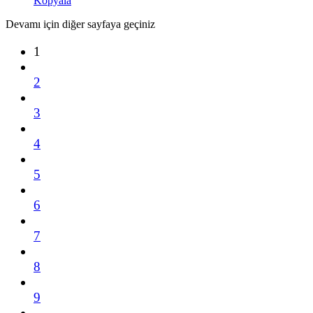
Kopyala
Devamı için diğer sayfaya geçiniz
1
2
3
4
5
6
7
8
9