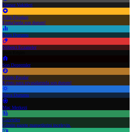
Namaz Vakitleri
Altın Fiyatları
Emtia'larda son durum!
Puan Durumu
Nöbetçi Eczaneler
Hızlı Erişim
Son Depremler
Kripto Paralar
Kripto para piyasalarında son durum!
Hava Durumu
Maç Merkezi
Gazeteler
Günün gazete manşetlerini inceleyin.