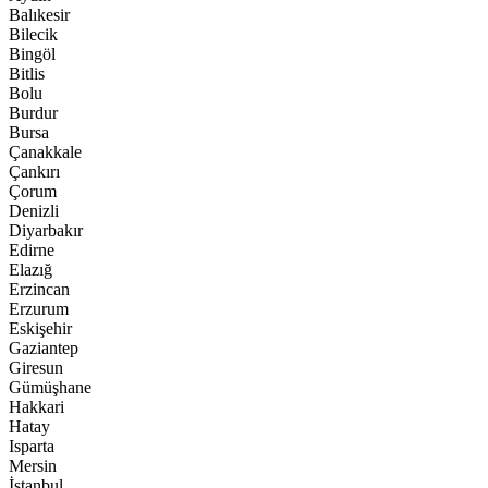
Balıkesir
Bilecik
Bingöl
Bitlis
Bolu
Burdur
Bursa
Çanakkale
Çankırı
Çorum
Denizli
Diyarbakır
Edirne
Elazığ
Erzincan
Erzurum
Eskişehir
Gaziantep
Giresun
Gümüşhane
Hakkari
Hatay
Isparta
Mersin
İstanbul