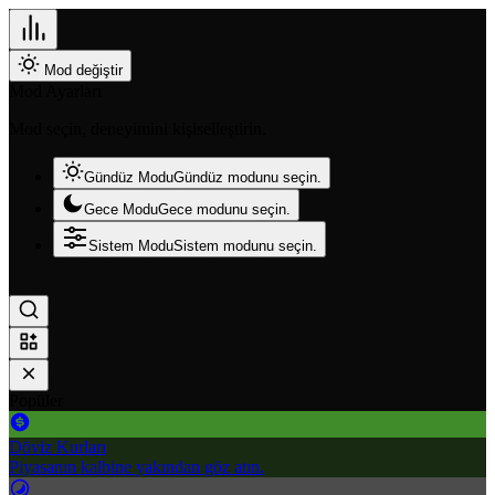
Mod değiştir
Mod Ayarları
Mod seçin, deneyimini kişiselleştirin.
Gündüz Modu
Gündüz modunu seçin.
Gece Modu
Gece modunu seçin.
Sistem Modu
Sistem modunu seçin.
Popüler
Döviz Kurları
Piyasanın kalbine yakından göz atın.