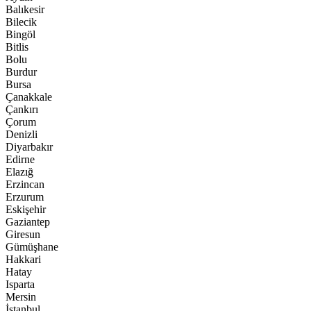
Balıkesir
Bilecik
Bingöl
Bitlis
Bolu
Burdur
Bursa
Çanakkale
Çankırı
Çorum
Denizli
Diyarbakır
Edirne
Elazığ
Erzincan
Erzurum
Eskişehir
Gaziantep
Giresun
Gümüşhane
Hakkari
Hatay
Isparta
Mersin
İstanbul