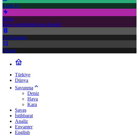
Canlı Tv
Borsa
Hisse senetlerinde son durum!
Yol Durumu
Fikstür
Türkiye
Dünya
Savunma
Deniz
Hava
Kara
Savaş
İstihbarat
Analiz
Envanter
English