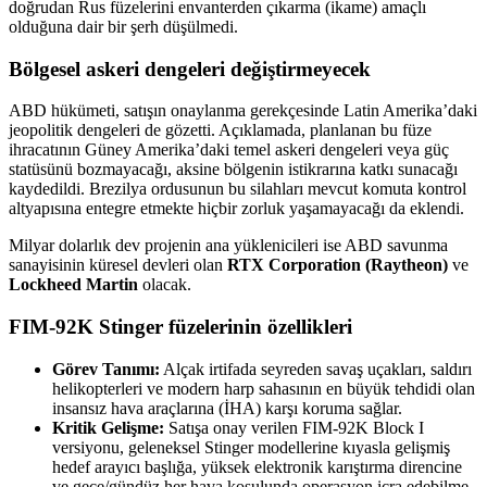
doğrudan Rus füzelerini envanterden çıkarma (ikame) amaçlı
olduğuna dair bir şerh düşülmedi.
Bölgesel askeri dengeleri değiştirmeyecek
ABD hükümeti, satışın onaylanma gerekçesinde Latin Amerika’daki
jeopolitik dengeleri de gözetti. Açıklamada, planlanan bu füze
ihracatının Güney Amerika’daki temel askeri dengeleri veya güç
statüsünü bozmayacağı, aksine bölgenin istikrarına katkı sunacağı
kaydedildi. Brezilya ordusunun bu silahları mevcut komuta kontrol
altyapısına entegre etmekte hiçbir zorluk yaşamayacağı da eklendi.
Milyar dolarlık dev projenin ana yüklenicileri ise ABD savunma
sanayisinin küresel devleri olan
RTX Corporation (Raytheon)
ve
Lockheed Martin
olacak.
FIM-92K Stinger füzelerinin özellikleri
Görev Tanımı:
Alçak irtifada seyreden savaş uçakları, saldırı
helikopterleri ve modern harp sahasının en büyük tehdidi olan
insansız hava araçlarına (İHA) karşı koruma sağlar.
Kritik Gelişme:
Satışa onay verilen FIM-92K Block I
versiyonu, geleneksel Stinger modellerine kıyasla gelişmiş
hedef arayıcı başlığa, yüksek elektronik karıştırma direncine
ve gece/gündüz her hava koşulunda operasyon icra edebilme