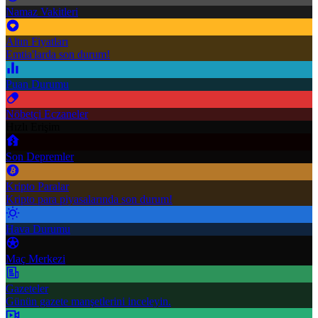
Namaz Vakitleri
Altın Fiyatları
Emtia'larda son durum!
Puan Durumu
Nöbetçi Eczaneler
Hızlı Erişim
Son Depremler
Kripto Paralar
Kripto para piyasalarında son durum!
Hava Durumu
Maç Merkezi
Gazeteler
Günün gazete manşetlerini inceleyin.