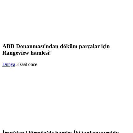
ABD Donanması’ndan döküm parçalar için
Rangeview hamlesi!
Dünya
3 saat önce
İran’dan Hürmüz’de hamle: İki tanker vuruldu