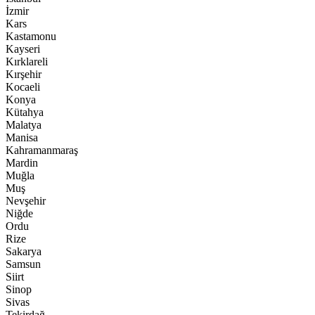
İzmir
Kars
Kastamonu
Kayseri
Kırklareli
Kırşehir
Kocaeli
Konya
Kütahya
Malatya
Manisa
Kahramanmaraş
Mardin
Muğla
Muş
Nevşehir
Niğde
Ordu
Rize
Sakarya
Samsun
Siirt
Sinop
Sivas
Tekirdağ