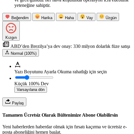
yeteneğine sahiptir.
Beğendim
Harika
Haha
Vay
Üzgün
Kızgın
ABD’den Brezilya’ya dev onay: 330 milyon dolarlık füze satışı
Normal (100%)
Yazı Boyutunu Ayarla
Okuma rahatlığı için seçin
Küçük
100%
Dev
Varsayılana dön
Paylaş
Tamamen Ücretsiz Olarak Bültenimize Abone Olabilirsin
Yeni haberlerden haberdar olmak için fırsatı kaçırma ve ücretsiz e-
posta aboneliğini hemen başlat.