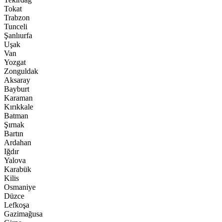
Tokat
Trabzon
Tunceli
Şanlıurfa
Uşak
Van
Yozgat
Zonguldak
Aksaray
Bayburt
Karaman
Kırıkkale
Batman
Şırnak
Bartın
Ardahan
Iğdır
Yalova
Karabük
Kilis
Osmaniye
Düzce
Lefkoşa
Gazimağusa