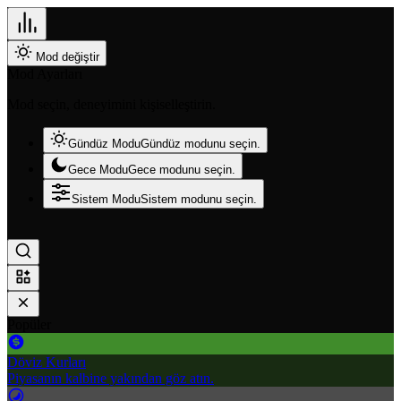
Mod değiştir
Mod Ayarları
Mod seçin, deneyimini kişiselleştirin.
Gündüz Modu
Gündüz modunu seçin.
Gece Modu
Gece modunu seçin.
Sistem Modu
Sistem modunu seçin.
Popüler
Döviz Kurları
Piyasanın kalbine yakından göz atın.