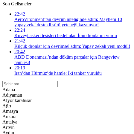
Son Gelişmeler
22:42
AeroVironment’tan devrim niteliğinde adım: Mayhem 10
yapay zekâ destekli sürü yeteneği kazanıyor!
22:24
Kuveyt askeri tesisleri hedef alan İran dronlarını vurdu
21:42
Küçük dronlar için devrimsel adım: Yapay zekalı yeni modül!
20:42
ABD Donanması’ndan döküm parçalar için Rangeview
hamlesi!
20:19
İran’dan Hürmüz’de hamle: İki tanker vuruldu
Adana
Adıyaman
Afyonkarahisar
Ağrı
Amasya
Ankara
Antalya
Artvin
Aydın