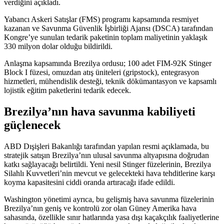
verdiğini açıkladı.
Yabancı Askeri Satışlar (FMS) programı kapsamında resmiyet
kazanan ve Savunma Güvenlik İşbirliği Ajansı (DSCA) tarafından
Kongre’ye sunulan tedarik paketinin toplam maliyetinin yaklaşık
330 milyon dolar olduğu bildirildi.
Anlaşma kapsamında Brezilya ordusu; 100 adet FIM-92K Stinger
Block I füzesi, omuzdan atış üniteleri (gripstock), entegrasyon
hizmetleri, mühendislik desteği, teknik dökümantasyon ve kapsamlı
lojistik eğitim paketlerini tedarik edecek.
Brezilya’nın hava savunma kabiliyeti
güçlenecek
ABD Dışişleri Bakanlığı tarafından yapılan resmi açıklamada, bu
stratejik satışın Brezilya’nın ulusal savunma altyapısına doğrudan
katkı sağlayacağı belirtildi. Yeni nesil Stinger füzelerinin, Brezilya
Silahlı Kuvvetleri’nin mevcut ve gelecekteki hava tehditlerine karşı
koyma kapasitesini ciddi oranda artıracağı ifade edildi.
Washington yönetimi ayrıca, bu gelişmiş hava savunma füzelerinin
Brezilya’nın geniş ve kontrolü zor olan Güney Amerika hava
sahasında, özellikle sınır hatlarında yasa dışı kaçakçılık faaliyetlerine