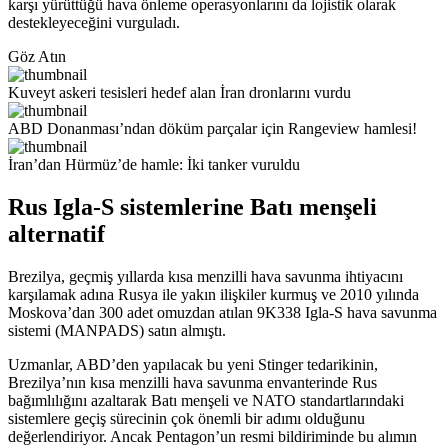
karşı yürüttüğü hava önleme operasyonlarını da lojistik olarak
destekleyeceğini vurguladı.
Göz Atın
Kuveyt askeri tesisleri hedef alan İran dronlarını vurdu
ABD Donanması’ndan döküm parçalar için Rangeview hamlesi!
İran’dan Hürmüz’de hamle: İki tanker vuruldu
Rus Igla-S sistemlerine Batı menşeli
alternatif
Brezilya, geçmiş yıllarda kısa menzilli hava savunma ihtiyacını
karşılamak adına Rusya ile yakın ilişkiler kurmuş ve 2010 yılında
Moskova’dan 300 adet omuzdan atılan 9K338 Igla-S hava savunma
sistemi (MANPADS) satın almıştı.
Uzmanlar, ABD’den yapılacak bu yeni Stinger tedarikinin,
Brezilya’nın kısa menzilli hava savunma envanterinde Rus
bağımlılığını azaltarak Batı menşeli ve NATO standartlarındaki
sistemlere geçiş sürecinin çok önemli bir adımı olduğunu
değerlendiriyor. Ancak Pentagon’un resmi bildiriminde bu alımın