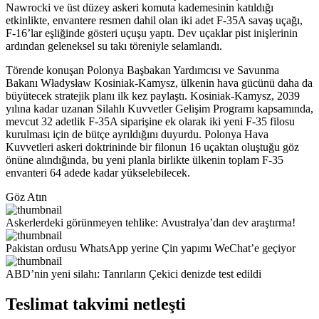
Nawrocki ve üst düzey askeri komuta kademesinin katıldığı
etkinlikte, envantere resmen dahil olan iki adet F-35A savaş uçağı,
F-16’lar eşliğinde gösteri uçuşu yaptı. Dev uçaklar pist inişlerinin
ardından geleneksel su takı töreniyle selamlandı.
Törende konuşan Polonya Başbakan Yardımcısı ve Savunma
Bakanı Władysław Kosiniak-Kamysz, ülkenin hava gücünü daha da
büyütecek stratejik planı ilk kez paylaştı. Kosiniak-Kamysz, 2039
yılına kadar uzanan Silahlı Kuvvetler Gelişim Programı kapsamında,
mevcut 32 adetlik F-35A siparişine ek olarak iki yeni F-35 filosu
kurulması için de bütçe ayrıldığını duyurdu. Polonya Hava
Kuvvetleri askeri doktrininde bir filonun 16 uçaktan oluştuğu göz
önüne alındığında, bu yeni planla birlikte ülkenin toplam F-35
envanteri 64 adede kadar yükselebilecek.
Göz Atın
Askerlerdeki görünmeyen tehlike: Avustralya’dan dev araştırma!
Pakistan ordusu WhatsApp yerine Çin yapımı WeChat’e geçiyor
ABD’nin yeni silahı: Tanrıların Çekici denizde test edildi
Teslimat takvimi netleşti