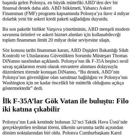
başında gelen Polonya, en büyük müttefiki ABD’den dev bir
finansal destek daha aldı. ABD hükümeti, Yabancı Askeri
Finansman (FMF) programı kapsamında Polonya’ya ilave 4 milyar
dolarlık yeni bir askeri kredi paketi sağladığını duyurdu.
Bu son paketle birlikte Varşova yönetiminin, ABD menşeli modern
savunma ürünleri ve askeri hizmet alımları için kullanabileceği
toplam finansman limiti 20 milyar dolar seviyesine ulaştı.
Söz konusu tarihi finansman kararı, ABD Dışişleri Bakanlığı Silah
Kontrolü ve Uluslararası Güvenlikten Sorumlu Müsteşarı Thomas
DiNanno tarafından açıklandı. Polonya’nın ilk F-35A beşinci nesil
savaş uçaklarının resmi olarak envantere alınması dolayısıyla
düzenlenen törende konuşan DiNanno, “Bu destek, ABD’nin
Polonya’nın güvenliğine olan sarsılmaz bağlılığını ve Polonya’nın
Washington için ne kadar öncelikli bir müttefik olduğunu açıkça
göstermektedir” dedi.
İlk F-35A’lar Gök Vatan ile buluştu: Filo
iki katına çıkabilir
Polonya’nın Łask kentinde bulunan 32’nci Taktik Hava Üssü’nde
gerçekleştirilen teslimat töreni, ülkenin savunma tarihi açısından
dönüm noktalarından biri oldu. Polonya Cumhurbaşkanı Karol