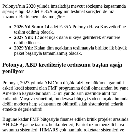
Polonya’nın 2020 yılında imzaladığı mevcut sözleşme kapsamında
sipariş ettiği 32 adet F-35A uçağının teslimat süreçleri de hız
kazandı. Belirlenen takvime göre:
2026 Yıl Sonu:
14 adet F-35A Polonya Hava Kuvvetleri’ne
teslim edilmiş olacak.
2027 Yılı:
12 adet uçak daha ülkeye getirilerek envantere
dahil edilecek.
2029 Yılı:
Kalan tüm uçakların teslimatıyla birlikte ilk büyük
paket başarıyla tamamlanmış olacak.
Polonya, ABD kredileriyle ordusunu baştan aşağı
yeniliyor
Polonya, 2023 yılında ABD’nin düşük faizli ve hükümet garantili
askeri kredi sistemi olan FMF programına dahil olmasından bu yana,
Amerikan kaynaklarından 15 milyar doların üzerinde aktif fon
kullandı. Varşova yönetimi, bu devasa bütçeyi sadece uçak alımında
değil; modern harp sahasının en ölümcül silah sistemlerini tedarik
etmekte değerlendirdi.
Bugüne kadar FMF bütçesiyle finanse edilen kritik projeler arasında
AH-64E Apache taarruz helikopterleri, Patriot uzun menzilli hava
savunma sistemleri, HIMARS çok namlulu roketatar sistemleri ve