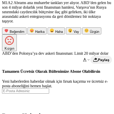
M1A2 Abrams ana muharebe tankları yer alıyor. ABD’den gelen bu
son 4 milyar dolarlık yeni finansman hamlesi, Varşova’nın Rusya
sınırındaki caydırıcılık bütçesine ilaç gibi gelirken, iki ülke
arasındaki askeri entegrasyonu da geri dönülemez bir noktaya
taşıyor.
Beğendim
Harika
Haha
Vay
Üzgün
Kızgın
ABD’den Polonya’ya dev askeri finansman: Limit 20 milyar dolar
Paylaş
Tamamen Ücretsiz Olarak Bültenimize Abone Olabilirsin
Yeni haberlerden haberdar olmak için fırsatı kaçırma ve ücretsiz e-
posta aboneliğini hemen başlat.
Abone Ol