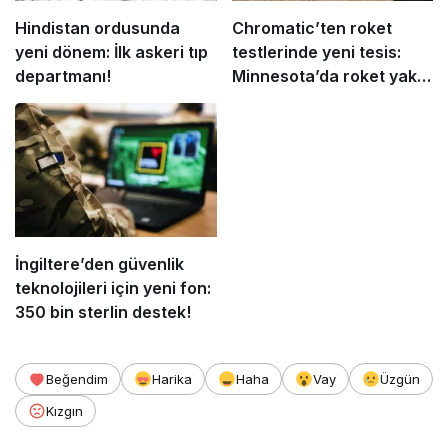
Hindistan ordusunda
Chromatic’ten roket
yeni dönem: İlk askeri tıp
testlerinde yeni tesis:
departmanı!
Minnesota’da roket yakıtı
merkezi açıldı!
İngiltere’den güvenlik
teknolojileri için yeni fon:
350 bin sterlin destek!
Beğendim
Harika
Haha
Vay
Üzgün
Kızgın