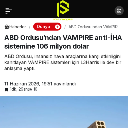
ABD Ordusu’ndan
VAMPIRE anti-İHA
Dünya
Haberler
ABD Ordusu’ndan VAMPIRE
anti-İHA sistemine 106
ABD Ordusu’ndan VAMPIRE anti-İHA
milyon dolar
sistemine 106 milyon
sistemine 106 milyon dolar
dolar
ABD Ordusu, insansız hava araçlarına karşı etkinliğini
kanıtlayan VAMPIRE sistemleri için L3Harris ile dev bir
anlaşma yaptı.
11 Haziran 2026, 19:51
yayınlandı
1dk, 29sn
10