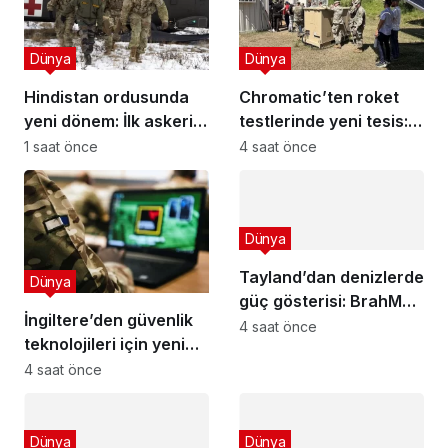
Dünya
Dünya
Hindistan ordusunda
Chromatic’ten roket
yeni dönem: İlk askeri
testlerinde yeni tesis:
tıp departmanı!
Minnesota’da roket
1 saat önce
4 saat önce
yakıtı merkezi açıldı!
Dünya
Tayland’dan denizlerde
Dünya
güç gösterisi: BrahMos
İngiltere’den güvenlik
füzeleri radarında!
4 saat önce
teknolojileri için yeni
fon: 350 bin sterlin
4 saat önce
destek!
Dünya
Dünya