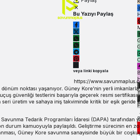
Paylaş
K
Bu Yazıyı Paylaş
M
G
G
C
veya linki kopyala
B
H
r dönüm noktası yaşanıyor. Güney Kore’nin yerli imkanlarla
m uçuş güvenliği testlerini başarıyla geçerek resmi sertifikasın
 seri üretim ve sahaya iniş takviminde kritik bir eşik geride 
F
B
 Savunma Tedarik Programları İdaresi (DAPA) tarafından y
on durum kamuoyuyla paylaşıldı. Geliştirme sürecinin en zo
lanması, Güney Kore savunma sanayisinde büyük bir coşku