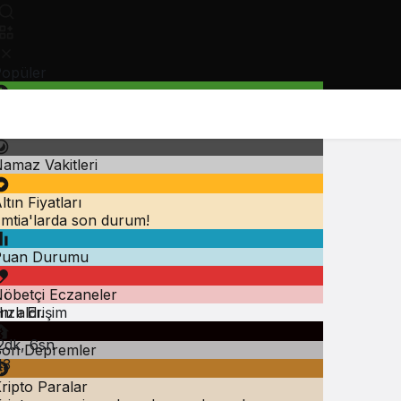
opüler
öviz Kurları
iyasanın kalbine yakından göz atın.
amaz Vakitleri
ltın Fiyatları
mtia'larda son durum!
Puan Durumu
öbetçi Eczaneler
ızlı Erişim
ı aldı.
2dk, 6sn
on Depremler
13
ripto Paralar