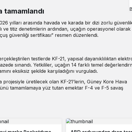
B
la tamamlandı
026 yılları arasında havada ve karada bir dizi zorlu güvenli
mlı ve titiz denetimlerin ardından, uçağın operasyonel olarak
uçuş güvenliği sertifikası” resmen düzenlendi.
rçekleştirilen testlerde KF-21, yapısal dayanıklılıktan elektr
zede sınandı. Yetkililer, uçağın 14 farklı temel değerlendi
mını eksiksiz şekilde karşıladığını vurguladı.
a projesiyle üretilecek olan KF-21’lerin, Güney Kore Hava
mrünü tamamlamaya yüz tutan emektar F-4 ve F-5 savaş