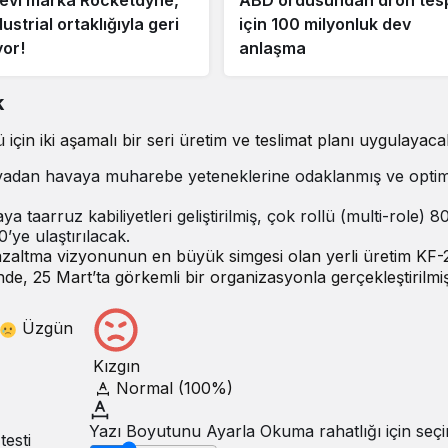
evi marka Rocketdyne,
ABD ordusundan dron tesp
ustrial ortaklığıyla geri
için 100 milyonluk dev
or!
anlaşma
k
n iki aşamalı bir seri üretim ve teslimat planı uygulayaca
dan havaya muharebe yeteneklerine odaklanmış ve optim
 taarruz kabiliyetleri geliştirilmiş, çok rollü (multi-role) 8
’ye ulaştırılacak.
azaltma vizyonunun en büyük simgesi olan yerli üretim KF-2
de, 25 Mart’ta görkemli bir organizasyonla gerçekleştirilmiş
Üzgün
Kızgın
Normal (100%)
Yazı Boyutunu Ayarla
Okuma rahatlığı için seçi
testi