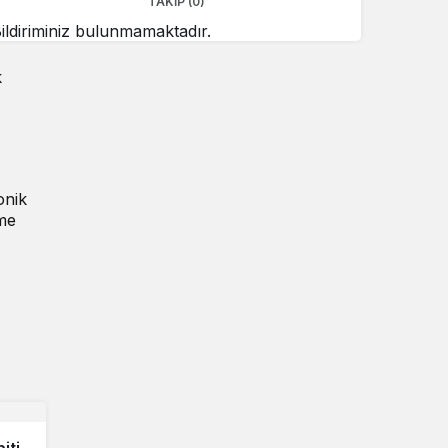
TAKIP (0)
ildiriminiz bulunmamaktadır.
k
onik
rme