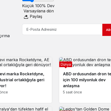
Küçük
100%
Dev
Varsayılana dön
Paylaş
AB
açırma
Dünya
evi marka Rocketdyne,
ABD ordusundan dron te
ustrial ortaklığıyla geri
için 100 milyonluk dev
or!
anlaşma
 önce
5 saat önce