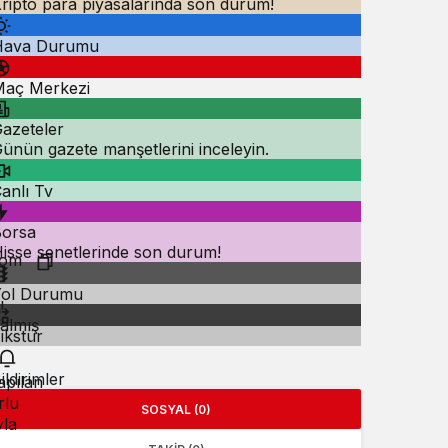
ripto para piyasalarında son durum!
Hava Durumu
aç Merkezi
azeteler
ünün gazete manşetlerini inceleyin.
anlı Tv
orsa
isse senetlerinde son durum!
Yol Durumu
ı
kalmış
ikstür
ildirimler
apılan
rlu
SOSYAL (0)
yla