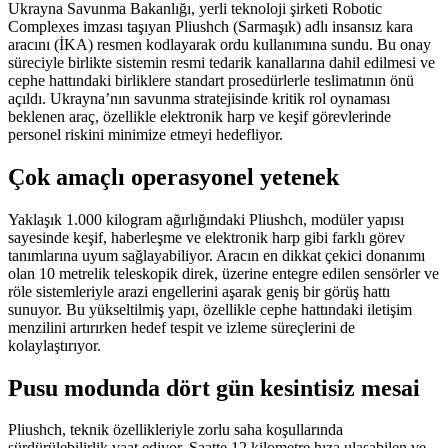
Ukrayna Savunma Bakanlığı, yerli teknoloji şirketi Robotic
Complexes imzası taşıyan Pliushch (Sarmaşık) adlı insansız kara
aracını (İKA) resmen kodlayarak ordu kullanımına sundu. Bu onay
süreciyle birlikte sistemin resmi tedarik kanallarına dahil edilmesi ve
cephe hattındaki birliklere standart prosedürlerle teslimatının önü
açıldı. Ukrayna’nın savunma stratejisinde kritik rol oynaması
beklenen araç, özellikle elektronik harp ve keşif görevlerinde
personel riskini minimize etmeyi hedefliyor.
Çok amaçlı operasyonel yetenek
Yaklaşık 1.000 kilogram ağırlığındaki Pliushch, modüler yapısı
sayesinde keşif, haberleşme ve elektronik harp gibi farklı görev
tanımlarına uyum sağlayabiliyor. Aracın en dikkat çekici donanımı
olan 10 metrelik teleskopik direk, üzerine entegre edilen sensörler ve
röle sistemleriyle arazi engellerini aşarak geniş bir görüş hattı
sunuyor. Bu yükseltilmiş yapı, özellikle cephe hattındaki iletişim
menzilini artırırken hedef tespit ve izleme süreçlerini de
kolaylaştırıyor.
Pusu modunda dört gün kesintisiz mesai
Pliushch, teknik özellikleriyle zorlu saha koşullarında
sürdürülebilirlik vaat ediyor. Saatte 12 kilometre hıza ulaşabilen ve