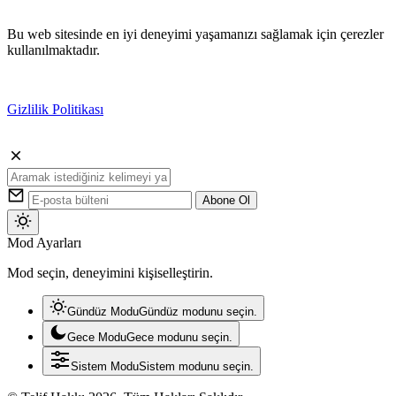
Bu web sitesinde en iyi deneyimi yaşamanızı sağlamak için çerezler
kullanılmaktadır.
Gizlilik Politikası
Kabul
Abone Ol
Mod
Mod Ayarları
değiştir
Mod seçin, deneyimini kişiselleştirin.
Gündüz Modu
Gündüz modunu seçin.
Gece Modu
Gece modunu seçin.
Sistem Modu
Sistem modunu seçin.