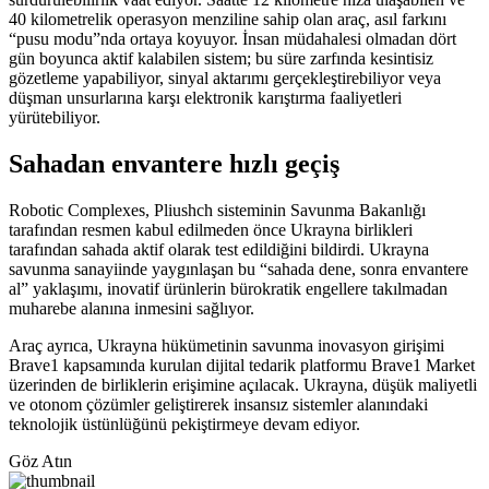
40 kilometrelik operasyon menziline sahip olan araç, asıl farkını
“pusu modu”nda ortaya koyuyor. İnsan müdahalesi olmadan dört
gün boyunca aktif kalabilen sistem; bu süre zarfında kesintisiz
gözetleme yapabiliyor, sinyal aktarımı gerçekleştirebiliyor veya
düşman unsurlarına karşı elektronik karıştırma faaliyetleri
yürütebiliyor.
Sahadan envantere hızlı geçiş
Robotic Complexes, Pliushch sisteminin Savunma Bakanlığı
tarafından resmen kabul edilmeden önce Ukrayna birlikleri
tarafından sahada aktif olarak test edildiğini bildirdi. Ukrayna
savunma sanayiinde yaygınlaşan bu “sahada dene, sonra envantere
al” yaklaşımı, inovatif ürünlerin bürokratik engellere takılmadan
muharebe alanına inmesini sağlıyor.
Araç ayrıca, Ukrayna hükümetinin savunma inovasyon girişimi
Brave1 kapsamında kurulan dijital tedarik platformu Brave1 Market
üzerinden de birliklerin erişimine açılacak. Ukrayna, düşük maliyetli
ve otonom çözümler geliştirerek insansız sistemler alanındaki
teknolojik üstünlüğünü pekiştirmeye devam ediyor.
Göz Atın