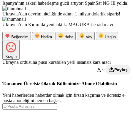
İspanya’nın askeri haberleşme gücü artıyor: SpainSat NG III yolda!
Ukrayna’dan devrim niteliğinde adım: 1 milyar dolarlık sipariş!
Ukrayna’dan Kırım’da yeni taktik: MAGURA ile radar avı!
Beğendim
Harika
Haha
Vay
Üzgün
Kızgın
Ukrayna ordusuna pusu kurabilen yerli insansız kara aracı
Paylaş
Tamamen Ücretsiz Olarak Bültenimize Abone Olabilirsin
Yeni haberlerden haberdar olmak için fırsatı kaçırma ve ücretsiz e-
posta aboneliğini hemen başlat.
Abone Ol