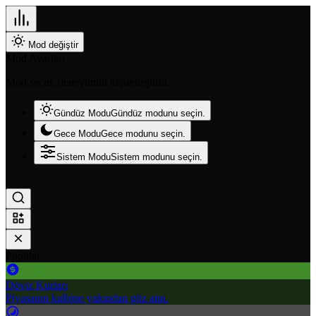
Mod değiştir
Mod Ayarları
Mod seçin, deneyimini kişiselleştirin.
Gündüz Modu
Gündüz modunu seçin.
Gece Modu
Gece modunu seçin.
Sistem Modu
Sistem modunu seçin.
Popüler
Döviz Kurları
Piyasanın kalbine yakından göz atın.