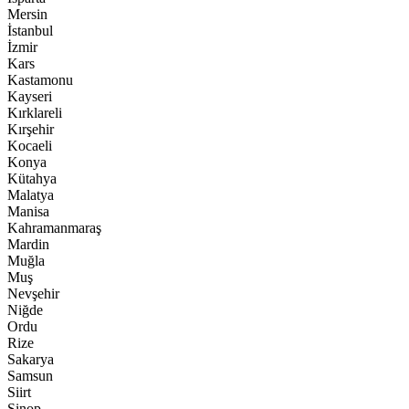
Mersin
İstanbul
İzmir
Kars
Kastamonu
Kayseri
Kırklareli
Kırşehir
Kocaeli
Konya
Kütahya
Malatya
Manisa
Kahramanmaraş
Mardin
Muğla
Muş
Nevşehir
Niğde
Ordu
Rize
Sakarya
Samsun
Siirt
Sinop