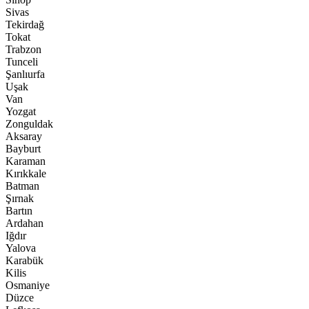
Sivas
Tekirdağ
Tokat
Trabzon
Tunceli
Şanlıurfa
Uşak
Van
Yozgat
Zonguldak
Aksaray
Bayburt
Karaman
Kırıkkale
Batman
Şırnak
Bartın
Ardahan
Iğdır
Yalova
Karabük
Kilis
Osmaniye
Düzce