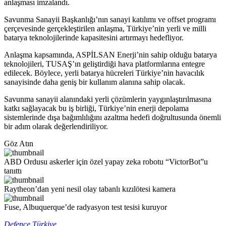
anlaşması imzalandı.
Savunma Sanayii Başkanlığı’nın sanayi katılımı ve offset programı
çerçevesinde gerçekleştirilen anlaşma, Türkiye’nin yerli ve milli
batarya teknolojilerinde kapasitesini artırmayı hedefliyor.
Anlaşma kapsamında, ASPİLSAN Enerji’nin sahip olduğu batarya
teknolojileri, TUSAŞ’ın geliştirdiği hava platformlarına entegre
edilecek. Böylece, yerli batarya hücreleri Türkiye’nin havacılık
sanayisinde daha geniş bir kullanım alanına sahip olacak.
Savunma sanayii alanındaki yerli çözümlerin yaygınlaştırılmasına
katkı sağlayacak bu iş birliği, Türkiye’nin enerji depolama
sistemlerinde dışa bağımlılığını azaltma hedefi doğrultusunda önemli
bir adım olarak değerlendiriliyor.
Göz Atın
ABD Ordusu askerler için özel yapay zeka robotu “VictorBot”u
tanıttı
Raytheon’dan yeni nesil olay tabanlı kızılötesi kamera
Fuse, Albuquerque’de radyasyon test tesisi kuruyor
Defence Türkiye