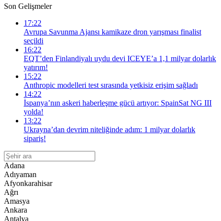
Son Gelişmeler
17:22
Avrupa Savunma Ajansı kamikaze dron yarışması finalist
seçildi
16:22
EQT’den Finlandiyalı uydu devi ICEYE’a 1,1 milyar dolarlık
yatırım!
15:22
Anthropic modelleri test sırasında yetkisiz erişim sağladı
14:22
İspanya’nın askeri haberleşme gücü artıyor: SpainSat NG III
yolda!
13:22
Ukrayna’dan devrim niteliğinde adım: 1 milyar dolarlık
sipariş!
Adana
Adıyaman
Afyonkarahisar
Ağrı
Amasya
Ankara
Antalya