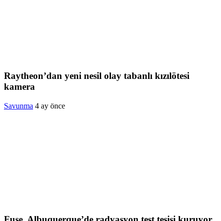
Raytheon’dan yeni nesil olay tabanlı kızılötesi
kamera
Savunma
4 ay önce
Fuse, Albuquerque’de radyasyon test tesisi kuruyor