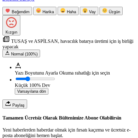
Beğendim
Harika
Haha
Vay
Üzgün
Kızgın
TUSAŞ ve ASPİLSAN, havacılık batarya üretimi için iş birliği
yapacak
Normal (100%)
Yazı Boyutunu Ayarla
Okuma rahatlığı için seçin
Küçük
100%
Dev
Varsayılana dön
Paylaş
Tamamen Ücretsiz Olarak Bültenimize Abone Olabilirsin
Yeni haberlerden haberdar olmak için fırsatı kaçırma ve ücretsiz e-
posta aboneliğini hemen başlat.