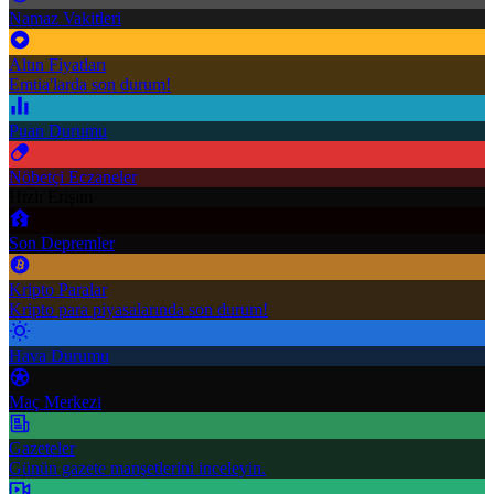
Namaz Vakitleri
Altın Fiyatları
Emtia'larda son durum!
Puan Durumu
Nöbetçi Eczaneler
Hızlı Erişim
Son Depremler
Kripto Paralar
Kripto para piyasalarında son durum!
Hava Durumu
Maç Merkezi
Gazeteler
Günün gazete manşetlerini inceleyin.