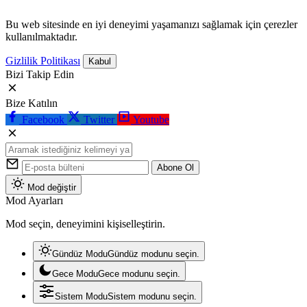
Bu web sitesinde en iyi deneyimi yaşamanızı sağlamak için çerezler
kullanılmaktadır.
Gizlilik Politikası
Kabul
Bizi Takip Edin
Bize Katılın
Facebook
Twitter
Youtube
Abone Ol
Mod değiştir
Mod Ayarları
Mod seçin, deneyimini kişiselleştirin.
Gündüz Modu
Gündüz modunu seçin.
Gece Modu
Gece modunu seçin.
Sistem Modu
Sistem modunu seçin.