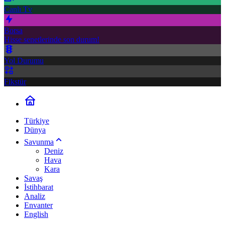
Canlı Tv
Borsa
Hisse senetlerinde son durum!
Yol Durumu
Fikstür
Türkiye
Dünya
Savunma
Deniz
Hava
Kara
Savaş
İstihbarat
Analiz
Envanter
English