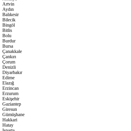
Artvin
Aydın
Balıkesir
Bilecik
Bingöl
Bitlis
Bolu
Burdur
Bursa
Çanakkale
Çankırı
Çorum
Denizli
Diyarbakır
Edirne
Elazığ
Erzincan
Erzurum
Eskişehir
Gaziantep
Giresun
Gümüşhane
Hakkari
Hatay
Isparta