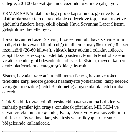
entegre, 20-100 kilovat gücünde çözümler üzerinde çalışılıyor.
ERMAKSAN’ın dahil olduğu proje kapsamında, gemi ve kara
platformlarına sistem olarak adapte edilecek ve top, havan roket ve
güdümlü füzelere karşı etkili olacak Hava Savunma Lazer Sistemi
geliştirilmesi hedefleniyor.
Hava Savunma Lazer Sistemi, füze ve namlulu hava sistemlerinin
maliyet etkin veya etkili olmadığı tehditlere karşı yüksek güçlü lazer
rezonatörü (20-60 kilovat), yüksek lazer gücünü odaklayabilecek
adaptif lazer teleskopu, hedef takip sistemi, komuta kontrol sistemi
ve alt sistemler gibi bileşenlerden oluşacak. Sistem, mevcut kara ve
deniz platformlarına entegre şekilde çalışacak.
Sistem, havadan yere atılan mühimmat ile top, havan ve roket
tehdidine karşı hedefe gerekli hassasiyette yönlenecek, takip edecek
ve uygun menzilde (hedef 3 kilometre) angaje olarak hedefi imha
edecek.
Türk Silahlı Kuvvetleri bünyesindeki hava savunma birlikleri ve
muharip gemiler için ortaya konulacak çözümler, MİLGEM ve
envanterdeki muharip gemiler, Kara, Deniz ve Hava kuvvetlerinin
kritik tesis, üs ve limanları, sivil tesis ve kritik yapılar ile sınır
bölgelerinde kullanılacak.