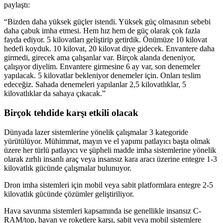
paylaştı:
“Bizden daha yüksek güçler istendi. Yüksek güç olmasının sebebi
daha çabuk imha etmesi. Hem hız hem de güç olarak çok fazla
fayda ediyor. 5 kilovatları geliştirip getirdik. Önümüze 10 kilovat
hedefi koyduk. 10 kilovat, 20 kilovat diye gidecek. Envantere daha
girmedi, girecek ama çalışanlar var. Birçok alanda deneniyor,
çalışıyor diyelim. Envantere girmesine 6 ay var, son denemeler
yapılacak. 5 kilovatlar bekleniyor denemeler için. Onları teslim
edeceğiz. Sahada denemeleri yapılanlar 2,5 kilovatlıklar, 5
kilovatlıklar da sahaya çıkacak.”
Birçok tehdide karşı etkili olacak
Dünyada lazer sistemlerine yönelik çalışmalar 3 kategoride
yürütülüyor. Mühimmat, mayın ve el yapımı patlayıcı başta olmak
üzere her türlü patlayıcı ve şüpheli madde imha sistemlerine yönelik
olarak zırhlı insanlı araç veya insansız kara aracı üzerine entegre 1-3
kilovatlık gücünde çalışmalar bulunuyor.
Dron imha sistemleri için mobil veya sabit platformlara entegre 2-5
kilovatlık gücünde çözümler geliştiriliyor.
Hava savunma sistemleri kapsamında ise genellikle insansız C-
RAM/top, havan ve roketlere karşı, sabit veya mobil sistemlere