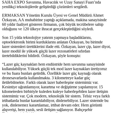
SAHA EXPO Savunma, Havacılık ve Uzay Sanayi Fuarı’nda
yenilikçi teknolojilerde geliştirdiği çözümleri sergiledi.
ERMAKSAN Yönetim Kurulu Üyesi ve Genel Müdürü Ahmet
Özkayan, AA muhabirine yaptığı açıklamada, makina sanayisinde
60 yıldır faaliyet gösteren firmanın, çok büyük tecrübelere sahip
olduğunu ve 120 ülkeye ihracat gerçekleştirdiğini söyledi.
Son 15 yılda teknolojiye yatırım yapmaya başladıklarını,
optoelektronik birimi kurduklarını anlatan Özkayan, bu birimde
lazer sistemleri ürettiklerini ifade etti. Özkayan, lazer çip, lazer diyot,
lazer modül ile yüksek güçlü lazer rezonatörleri sıfırdan
üretebildiklerini bildirdi. Özkayan, şöyle konuştu:
“Lazer güç kaynakları hem endüstride hem savunma sanayisinde
kullanılabiliyor. Yüksek güçlü tek mod lazer kaynakları üretiyoruz
ve bu fuara bunları getirdik. Özellikle lazer güç kaynağı olarak
dronesavarlarda kullanılmakta. 3 kilometreye kadar güç
iletilebilmekte. Farklı olarak lazer haberleşme sistemimiz var.
Kesintiye uğratılamıyor, karartma ve değiştirme yapılamıyor. 15
kilometreden birbiriyle kuleden kuleye haberleşebilen lazer iletişim
sistemimiz var. Çok modern, teknolojik bir sistem. Telsiz veya farklı
irtibatlarda bunlar karartılabiliyor, dinlenebiliyor. Lazer sistemde bu
yok, dinlenemez karartılamaz, irtibat devam eder. Hem görüntü
alışverişi, hem yazılı, sesli iletişim sağlanıyor. Bahçeşehir