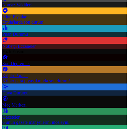
Namaz Vakitleri
Altın Fiyatları
Emtia'larda son durum!
Puan Durumu
Nöbetçi Eczaneler
Hızlı Erişim
Son Depremler
Kripto Paralar
Kripto para piyasalarında son durum!
Hava Durumu
Maç Merkezi
Gazeteler
Günün gazete manşetlerini inceleyin.