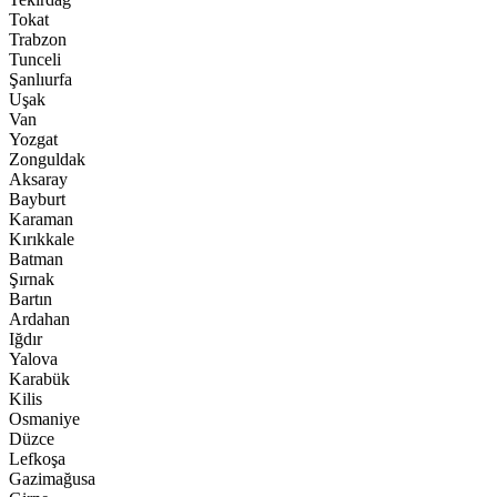
Tokat
Trabzon
Tunceli
Şanlıurfa
Uşak
Van
Yozgat
Zonguldak
Aksaray
Bayburt
Karaman
Kırıkkale
Batman
Şırnak
Bartın
Ardahan
Iğdır
Yalova
Karabük
Kilis
Osmaniye
Düzce
Lefkoşa
Gazimağusa