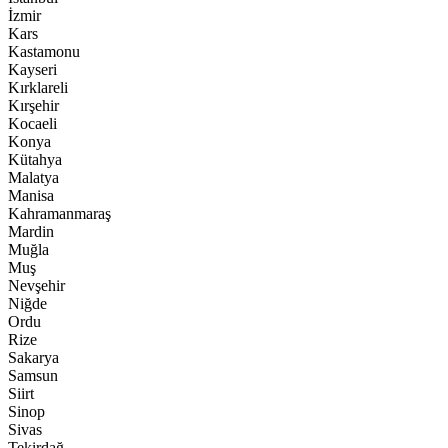
İzmir
Kars
Kastamonu
Kayseri
Kırklareli
Kırşehir
Kocaeli
Konya
Kütahya
Malatya
Manisa
Kahramanmaraş
Mardin
Muğla
Muş
Nevşehir
Niğde
Ordu
Rize
Sakarya
Samsun
Siirt
Sinop
Sivas
Tekirdağ