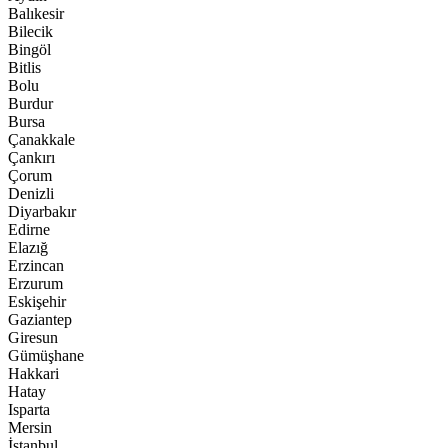
Balıkesir
Bilecik
Bingöl
Bitlis
Bolu
Burdur
Bursa
Çanakkale
Çankırı
Çorum
Denizli
Diyarbakır
Edirne
Elazığ
Erzincan
Erzurum
Eskişehir
Gaziantep
Giresun
Gümüşhane
Hakkari
Hatay
Isparta
Mersin
İstanbul