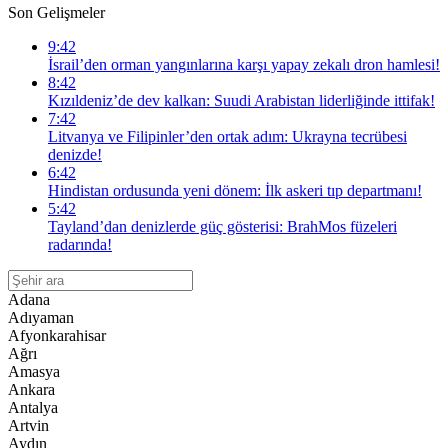
Son Gelişmeler
9:42
İsrail’den orman yangınlarına karşı yapay zekalı dron hamlesi!
8:42
Kızıldeniz’de dev kalkan: Suudi Arabistan liderliğinde ittifak!
7:42
Litvanya ve Filipinler’den ortak adım: Ukrayna tecrübesi
denizde!
6:42
Hindistan ordusunda yeni dönem: İlk askeri tıp departmanı!
5:42
Tayland’dan denizlerde güç gösterisi: BrahMos füzeleri
radarında!
Adana
Adıyaman
Afyonkarahisar
Ağrı
Amasya
Ankara
Antalya
Artvin
Aydın