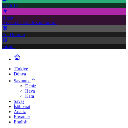
Canlı Tv
Borsa
Hisse senetlerinde son durum!
Yol Durumu
Fikstür
Türkiye
Dünya
Savunma
Deniz
Hava
Kara
Savaş
İstihbarat
Analiz
Envanter
English