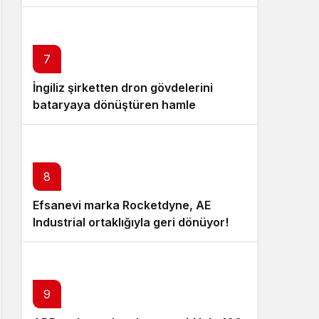
arıyorlar!
7
İngiliz şirketten dron gövdelerini
bataryaya dönüştüren hamle
8
Efsanevi marka Rocketdyne, AE
Industrial ortaklığıyla geri dönüyor!
9