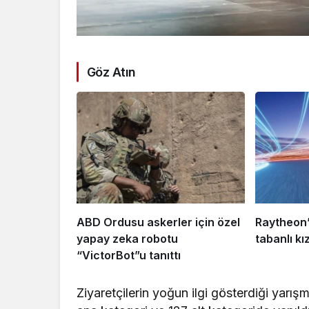
Göz Atın
ABD Ordusu askerler için özel
Raytheon’
yapay zeka robotu
tabanlı kı
“VictorBot”u tanıttı
Ziyaretçilerin yoğun ilgi gösterdiği yarı