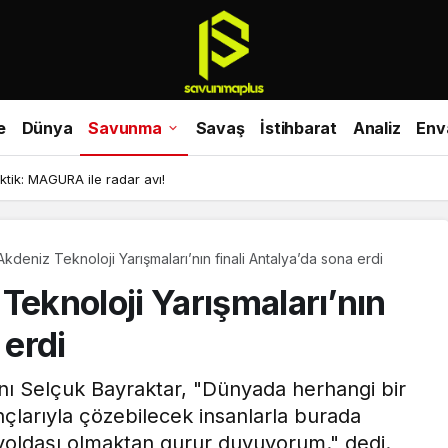
e
Dünya
Savunma
Savaş
İstihbarat
Analiz
Env
ktik: MAGURA ile radar avı!
eniz Teknoloji Yarışmaları’nın finali Antalya’da sona erdi
knoloji Yarışmaları’nın
 erdi
 Selçuk Bayraktar, "Dünyada herhangi bir
ançlarıyla çözebilecek insanlarla burada
 yoldaşı olmaktan gurur duyuyorum." dedi.