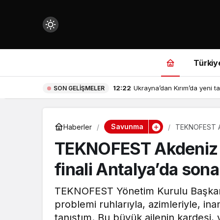
Mod
değiştir
Türkiy
12:22
Ukrayna’dan Kırım’da yeni ta
SON GELIŞMELER
çin.
Savunma
Haberler
TEKNOFEST Akd
TEKNOFEST Akdeniz Te
n.
finali Antalya’da sona
in.
TEKNOFEST Yönetim Kurulu Başkanı
problemi ruhlarıyla, azimleriyle, in
tanıştım. Bu büyük ailenin kardeşi,