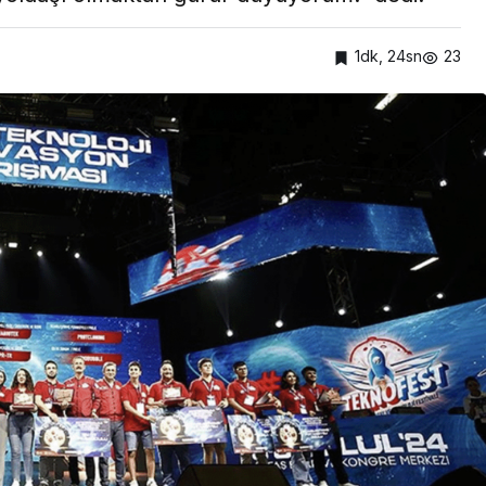
1dk, 24sn
23