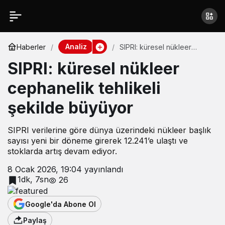
Analiz
Haberler
SIPRI: küresel nükleer
cephanelik tehlikeli şekilde
SIPRI: küresel nükleer
büyüyor
cephanelik tehlikeli
şekilde büyüyor
SIPRI verilerine göre dünya üzerindeki nükleer başlık
sayısı yeni bir döneme girerek 12.241’e ulaştı ve
stoklarda artış devam ediyor.
8 Ocak 2026, 19:04
yayınlandı
1dk, 7sn
26
Google'da Abone Ol
Paylaş