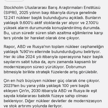
Stockholm Uluslararası Barış Araştırmaları Enstitüsü
(SIPRI), 2025 yılının başı itibarıyla dünya genelinde
12.241 nükleer başlık bulunduğunu açıkladı. Bunların
yaklaşık 9.600’ü aktif stoklarda yer alıyor ve 2.100’ü
yüksek alarm durumunda konuşlandırılmış durumda.
Bu, uzun süredir süren silah azaltma eğilimlerine karşı
ters yönde bir hareket olarak öne çıkıyor.
Rapor, ABD ve Rusya’nın toplam nükleer cephaneliğin
yaklaşık %90’ını ellerinde bulundurduğunu belirtiyor.
Her iki ülke 2024 yılı itibarıyla operasyona hazır başlık
sayılarını sabit tutsa da, aynı zamanda kapsamlı bir
modernizasyon süreci yürütüyor. Dobrumun
bitmesiyle birlikte stratejik füzelerde artış görülebilir.
Çin en hızlı büyüyen nükleer güç olarak öne çıkıyor.
2023’ten bu yana yılda yaklaşık 100 yeni başlık
ekleyen Çin’in, 2030 itibarıyla ABD ve Rusya ile eşit
sayıda kıtalararası balistik füzeye sahip olması
bekleniyor. Diğer nükleer devletler de modernizasyon
ve stok artırımı yolunda ilerliyor.