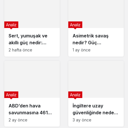
Analiz
Analiz
Sert, yumuşak ve
Asimetrik savaş
akıllı güç nedir:
nedir? Güç
Küresel rekabetin
dengesini değiştiren
2 hafta önce
1 ay önce
şifreleri
taktikler
Analiz
Analiz
ABD’den hava
İngiltere uzay
savunmasına 461
güvenliğinde neden
milyon dolarlık dev
yetersiz?
2 ay önce
3 ay önce
yatırım