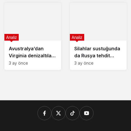
Analiz
Analiz
Avustralya’dan
Silahlar sustuğunda
Virginia denizaltıları
da Rusya tehdit
için Lockheed kararı
olmaya devam
3 ay önce
3 ay önce
edecek