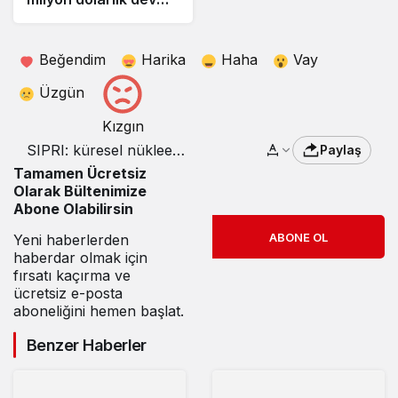
yatırım
Beğendim
Harika
Haha
Vay
Üzgün
Kızgın
SIPRI: küresel nükleer
Paylaş
cephanelik tehlikeli
Tamamen Ücretsiz
şekilde büyüyor
Olarak Bültenimize
Abone Olabilirsin
ABONE OL
Yeni haberlerden
haberdar olmak için
fırsatı kaçırma ve
ücretsiz e-posta
aboneliğini hemen başlat.
Benzer Haberler