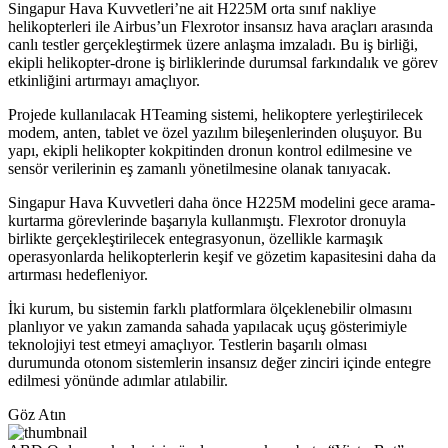
Singapur Hava Kuvvetleri’ne ait H225M orta sınıf nakliye
helikopterleri ile Airbus’un Flexrotor insansız hava araçları arasında
canlı testler gerçekleştirmek üzere anlaşma imzaladı. Bu iş birliği,
ekipli helikopter-drone iş birliklerinde durumsal farkındalık ve görev
etkinliğini artırmayı amaçlıyor.
Projede kullanılacak HTeaming sistemi, helikoptere yerleştirilecek
modem, anten, tablet ve özel yazılım bileşenlerinden oluşuyor. Bu
yapı, ekipli helikopter kokpitinden dronun kontrol edilmesine ve
sensör verilerinin eş zamanlı yönetilmesine olanak tanıyacak.
Singapur Hava Kuvvetleri daha önce H225M modelini gece arama-
kurtarma görevlerinde başarıyla kullanmıştı. Flexrotor dronuyla
birlikte gerçekleştirilecek entegrasyonun, özellikle karmaşık
operasyonlarda helikopterlerin keşif ve gözetim kapasitesini daha da
artırması hedefleniyor.
İki kurum, bu sistemin farklı platformlara ölçeklenebilir olmasını
planlıyor ve yakın zamanda sahada yapılacak uçuş gösterimiyle
teknolojiyi test etmeyi amaçlıyor. Testlerin başarılı olması
durumunda otonom sistemlerin insansız değer zinciri içinde entegre
edilmesi yönünde adımlar atılabilir.
Göz Atın