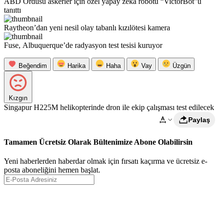
ABD Ordusu askerler için özel yapay zeka robotu “VictorBot”u
tanıttı
Raytheon’dan yeni nesil olay tabanlı kızılötesi kamera
Fuse, Albuquerque’de radyasyon test tesisi kuruyor
Beğendim
Harika
Haha
Vay
Üzgün
Kızgın
Singapur H225M helikopterinde dron ile ekip çalışması test edilecek
Paylaş
Tamamen Ücretsiz Olarak Bültenimize Abone Olabilirsin
Yeni haberlerden haberdar olmak için fırsatı kaçırma ve ücretsiz e-
posta aboneliğini hemen başlat.
Abone Ol