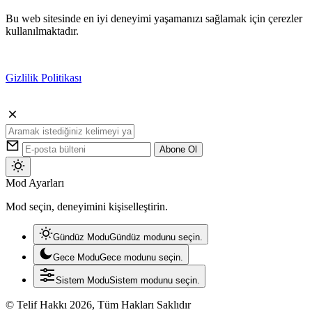
Bu web sitesinde en iyi deneyimi yaşamanızı sağlamak için çerezler
kullanılmaktadır.
Gizlilik Politikası
Kabul
Abone Ol
Mod
Mod Ayarları
değiştir
Mod seçin, deneyimini kişiselleştirin.
Gündüz Modu
Gündüz modunu seçin.
Gece Modu
Gece modunu seçin.
Sistem Modu
Sistem modunu seçin.
© Telif Hakkı 2026, Tüm Hakları Saklıdır