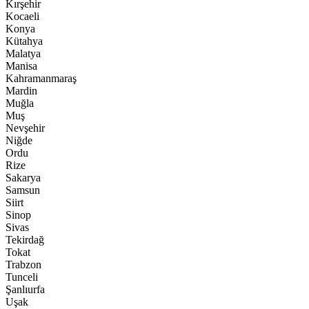
Kırşehir
Kocaeli
Konya
Kütahya
Malatya
Manisa
Kahramanmaraş
Mardin
Muğla
Muş
Nevşehir
Niğde
Ordu
Rize
Sakarya
Samsun
Siirt
Sinop
Sivas
Tekirdağ
Tokat
Trabzon
Tunceli
Şanlıurfa
Uşak