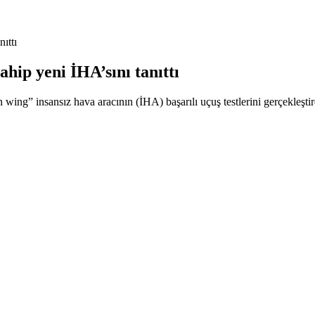
ıttı
ahip yeni İHA’sını tanıttı
wing” insansız hava aracının (İHA) başarılı uçuş testlerini gerçekleştir