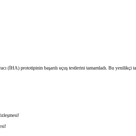
cı (İHA) prototipinin başarılı uçuş testlerini tamamladı. Bu yenilikçi t
sözleşmesi!
si!