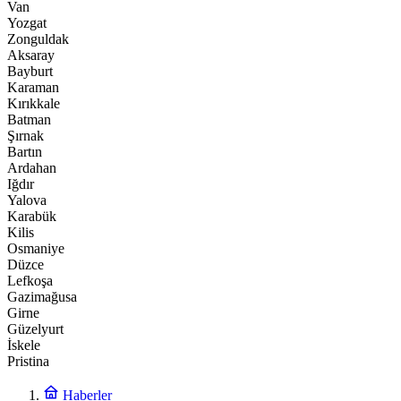
Van
Yozgat
Zonguldak
Aksaray
Bayburt
Karaman
Kırıkkale
Batman
Şırnak
Bartın
Ardahan
Iğdır
Yalova
Karabük
Kilis
Osmaniye
Düzce
Lefkoşa
Gazimağusa
Girne
Güzelyurt
İskele
Pristina
Haberler