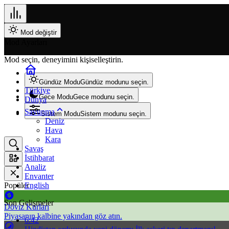
Mod değiştir
Mod Ayarları
Mod seçin, deneyimini kişiselleştirin.
Gündüz Modu
Gündüz modunu seçin.
Türkiye
Gece Modu
Gece modunu seçin.
Dünya
Savunma
Sistem Modu
Sistem modunu seçin.
Deniz
Hava
Kara
Savaş
İstihbarat
Analiz
Envanter
Popüler
English
Son Gelişmeler
Döviz Kurları
Piyasanın kalbine yakından göz atın.
6:42