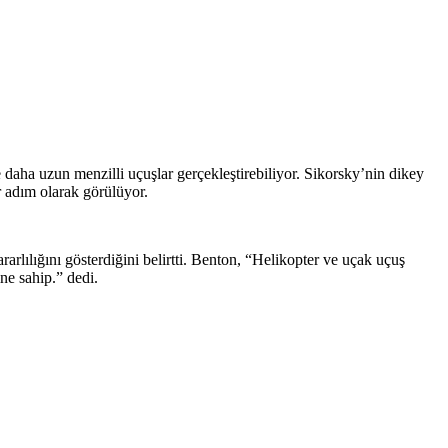
e daha uzun menzilli uçuşlar gerçekleştirebiliyor. Sikorsky’nin dikey
r adım olarak görülüyor.
lılığını gösterdiğini belirtti. Benton, “Helikopter ve uçak uçuş
ine sahip.” dedi.