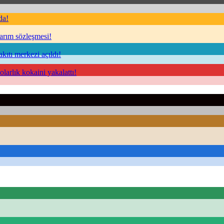
da!
sarım sözleşmesi!
kıtı merkezi açıldı!
arlık kokaini yakalattı!