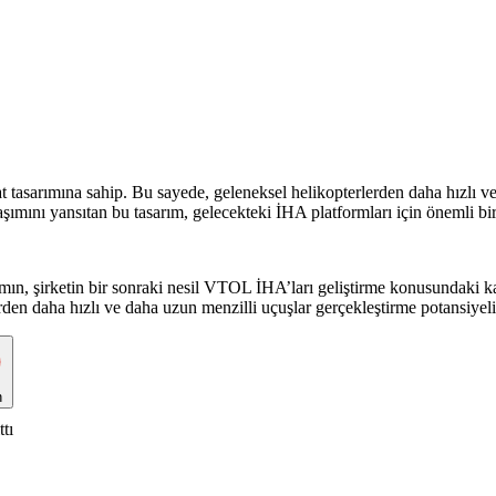
at tasarımına sahip. Bu sayede, geleneksel helikopterlerden daha hızlı v
aşımını yansıtan bu tasarım, gelecekteki İHA platformları için önemli bi
 şirketin bir sonraki nesil VTOL İHA’ları geliştirme konusundaki karar
lerden daha hızlı ve daha uzun menzilli uçuşlar gerçekleştirme potansiyel
n
tı