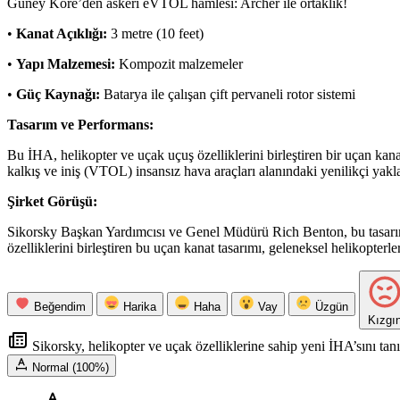
Güney Kore’den askeri eVTOL hamlesi: Archer ile ortaklık!
•
Kanat Açıklığı:
3 metre (10 feet)
•
Yapı Malzemesi:
Kompozit malzemeler
•
Güç Kaynağı:
Batarya ile çalışan çift pervaneli rotor sistemi
Tasarım ve Performans:
Bu İHA, helikopter ve uçak uçuş özelliklerini birleştiren bir uçan kan
kalkış ve iniş (VTOL) insansız hava araçları alanındaki yenilikçi yakl
Şirket Görüşü:
Sikorsky Başkan Yardımcısı ve Genel Müdürü Rich Benton, bu tasarımın,
özelliklerini birleştiren bu uçan kanat tasarımı, geleneksel helikopter
Beğendim
Harika
Haha
Vay
Üzgün
Kızgı
Sikorsky, helikopter ve uçak özelliklerine sahip yeni İHA’sını tanıt
Normal (100%)