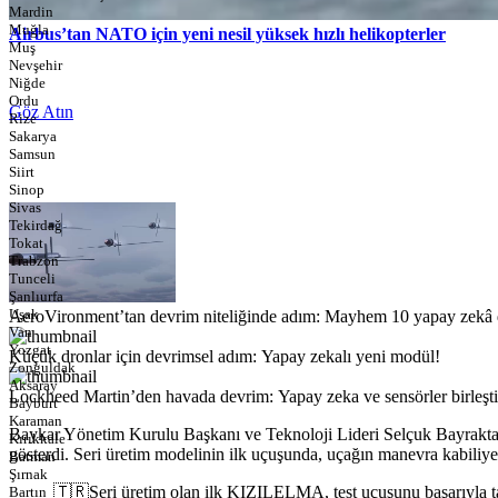
Mardin
Muğla
Airbus’tan NATO için yeni nesil yüksek hızlı helikopterler
Muş
Nevşehir
Niğde
Ordu
Göz Atın
Rize
Sakarya
Samsun
Siirt
Sinop
Sivas
Tekirdağ
Tokat
Trabzon
Tunceli
Şanlıurfa
Uşak
AeroVironment’tan devrim niteliğinde adım: Mayhem 10 yapay zekâ de
Van
Yozgat
Küçük dronlar için devrimsel adım: Yapay zekalı yeni modül!
Zonguldak
Aksaray
Lockheed Martin’den havada devrim: Yapay zeka ve sensörler birleşti
Bayburt
Karaman
Baykar Yönetim Kurulu Başkanı ve Teknoloji Lideri Selçuk Bayraktar
Kırıkkale
gösterdi. Seri üretim modelinin ilk uçuşunda, uçağın manevra kabiliyeti, 
Batman
Şırnak
🇹🇷Seri üretim olan ilk KIZILELMA, test uçuşunu başarıyla 
Bartın