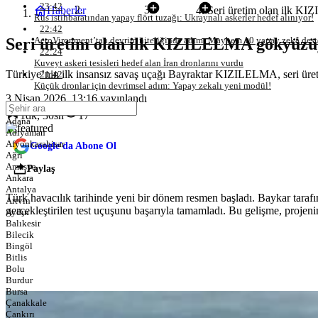
23:42
Haberler
Seri üretim olan ilk K
Savunma
Hava
Rus istihbaratından yapay flört tuzağı: Ukraynalı askerler hedef alınıyor!
22:42
Seri üretim olan ilk KIZILELMA gökyüzüy
AeroVironment’tan devrim niteliğinde adım: Mayhem 10 yapay zekâ deste
22:24
Kuveyt askeri tesisleri hedef alan İran dronlarını vurdu
Türkiye’nin ilk insansız savaş uçağı Bayraktar KIZILELMA, seri üret
21:42
Küçük dronlar için devrimsel adım: Yapay zekalı yeni modül!
3 Nisan 2026, 13:16
yayınlandı
1dk, 30sn
17
Adana
Adıyaman
Afyonkarahisar
Google'da Abone Ol
Ağrı
Amasya
Paylaş
Ankara
Antalya
Türk havacılık tarihinde yeni bir dönem resmen başladı. Baykar tarafın
Artvin
gerçekleştirilen test uçuşunu başarıyla tamamladı. Bu gelişme, projen
Aydın
Balıkesir
Bilecik
Bingöl
Bitlis
Bolu
Burdur
Bursa
Çanakkale
Çankırı