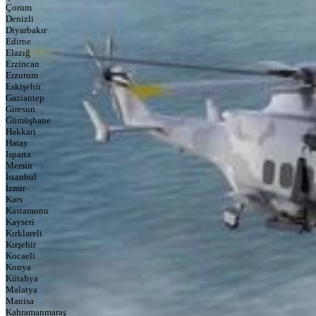
Çorum
Denizli
Diyarbakır
Edirne
Elazığ
Erzincan
Erzurum
Eskişehir
Gaziantep
Giresun
Gümüşhane
Hakkari
Hatay
Isparta
Mersin
İstanbul
İzmir
Kars
Kastamonu
Kayseri
Kırklareli
Kırşehir
Kocaeli
Konya
Kütahya
Malatya
Manisa
Kahramanmaraş