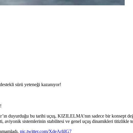
stekli sürü yeteneği kazanıyor!
!
’ın duyurduğu bu tarihi uçuş, KIZILELMA’nın sadece bir konsept deği
aviyonik sistemlerinin stabilitesi ve genel uçuş dinamikleri titizlikle te
tamamladı.
pic.twitter.com/XdeArliIG7