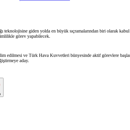
eknolojisine giden yolda en büyük sıçramalarından biri olarak kabul edi
imlilikle görev yapabilecek.
eslim edilmesi ve Türk Hava Kuvvetleri bünyesinde aktif görevlere ba
ğiştirmeye aday.
n