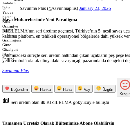
Ardahan
Iğdır
— Savunma Plus (@savunmaplus)
January 23, 2026
Yalova
Karabük
Hava Muharebesinde Yeni Paradigma
Kilis
Osmaniye
KIZILELMA’nın seri üretime geçmesi, Türkiye’nin 5. nesil savaş uçağı t
Düzce
Lefkoşa
kaldıran platform, en tehlikeli operasyonel bölgelerde dahi yüksek ver
Gazimağusa
Girne
Güzelyurt
İskele
Önümüzdeki süreçte seri üretim hattından çıkan uçakların peş peşe t
Pristina
yeni sembolü olarak dünyadaki savaş uçağı pazarında da dengeleri de
Savunma Plus
Beğendim
Harika
Haha
Vay
Üzgün
Kızgı
Seri üretim olan ilk KIZILELMA gökyüzüyle buluştu
Tamamen Ücretsiz Olarak Bültenimize Abone Olabilirsin