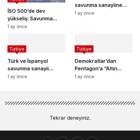
savunma sanayiine
İSO 500’de dev
övgü: Büyük fırsat
1 ay önce
yükseliş: Savunma
kapıda
sanayisi uçuşa geçti
1 ay önce
Türkiye
Türkiye
Türk ve İspanyol
Demokratlar’dan
savunma sanayii
Pentagon’a “Altın
güçlerini birleştiriyor
Kubbe” sorgusu
1 ay önce
1 ay önce
Tekrar deneyiniz.