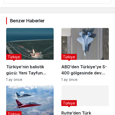
Benzer Haberler
Türkiye
Türkiye
Türkiye’nin balistik
ABD’den Türkiye’ye S-
gücü: Yeni Tayfun
400 gölgesinde dev
teslimatı yapıldı
motor satışı
1 ay önce
1 ay önce
Türkiye
Rutte’den Türk
Türkiye