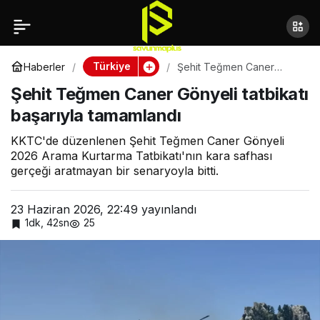
Şehit Teğmen Caner
Gönyeli tatbikatı
Türkiye
Haberler
Şehit Teğmen Caner
Gönyeli tatbikatı başarıyla
Şehit Teğmen Caner Gönyeli tatbikatı
tamamlandı
başarıyla tamamlandı
başarıyla tamamlandı
KKTC'de düzenlenen Şehit Teğmen Caner Gönyeli
2026 Arama Kurtarma Tatbikatı'nın kara safhası
gerçeği aratmayan bir senaryoyla bitti.
23 Haziran 2026, 22:49
yayınlandı
1dk, 42sn
25