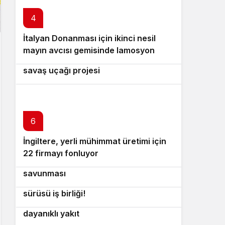
4
İtalyan Donanması için ikinci nesil
5
mayın avcısı gemisinde lamosyon
İsrail f-35 esinli yeni nesil pilotsuz
aşaması!
savaş uçağı projesi
6
İngiltere, yerli mühimmat üretimi için
7
22 firmayı fonluyor
ABD’den Avrupa’ya lazer silahlı dron
8
savunması
ABD platformları için otonom dron
9
sürüsü iş birliği!
Hindistan ordusundan aşırı soğuklara
10
dayanıklı yakıt
Rus istihbaratından yapay flört tuzağı: