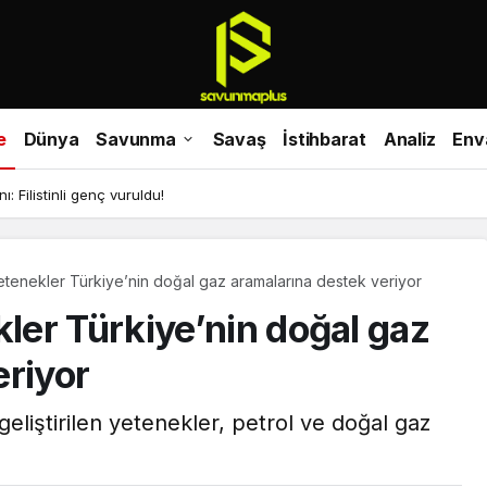
e
Dünya
Savunma
Savaş
İstihbarat
Analiz
Env
ı: Filistinli genç vuruldu!
enekler Türkiye’nin doğal gaz aramalarına destek veriyor
er Türkiye’nin doğal gaz
eriyor
liştirilen yetenekler, petrol ve doğal gaz