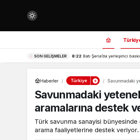
Mod
değiştir
Türkiy
8:22
Batı Şeria’da yerleşimci baskın
SON GELIŞMELER
çin.
Türkiye
Haberler
Savunmadaki yet
Savunmadaki yetenekl
n.
aramalarına destek v
in.
Türk savunma sanayisi bünyesinde ge
arama faaliyetlerine destek veriyor.