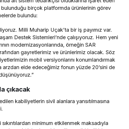
unda alt sistem tedarikçisi olduklarına işaret eden
 bulunduğu birçok platformda ürünlerinin görev
melerde bulundu:
iyoruz. Milli Muharip Uçak’ta bir iş payımız var.
aşam Destek Sistemleri’nde çalışıyoruz. Hem yeni
arının modernizasyonlarında, örneğin SAR
tarafından gayretlerimiz ve ürünlerimiz olacak. Söz
iyetlerimizin mobil versiyonlarını konumlandırmak
ka arzdan elde edeceğimiz fonun yüzde 20’sini de
 düşünüyoruz.”
da çıkacak
len kabiliyetlerin sivil alanlara yansıtılmasına
i.
i sıkıntılardan minimum etkilenmek maksadıyla