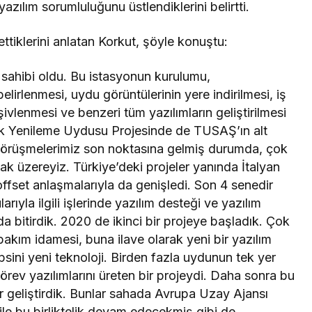
yazılım sorumluluğunu üstlendiklerini belirtti.
iklerini anlatan Korkut, şöyle konuştu:
 sahibi oldu. Bu istasyonun kurulumu,
belirlenmesi, uydu görüntülerinin yere indirilmesi, iş
ivlenmesi ve benzeri tüm yazılımların geliştirilmesi
türk Yenileme Uydusu Projesinde de TUSAŞ’ın alt
 Görüşmelerimiz son noktasına gelmiş durumda, çok
 üzereyiz. Türkiye’deki projeler yanında İtalyan
, offset anlaşmalarıyla da genişledi. Son 4 senedir
yla ilgili işlerinde yazılım desteği ve yazılım
nda bitirdik. 2020 de ikinci bir projeye başladık. Çok
bakım idamesi, buna ilave olarak yeni bir yazılım
epsini yeni teknoloji. Birden fazla uydunun tek yer
rev yazılımlarını üreten bir projeydi. Daha sonra bu
ar geliştirdik. Bunlar sahada Avrupa Uzay Ajansı
 ile bu birliktelik devam edecekmiş gibi de