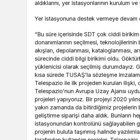
aldıklarını, yer istasyonlarının kurulum ve 
Yer istasyonuna destek vermeye devam ett
“Bu süre içerisinde SDT çok ciddi birikim
donanımlarının seçilmesi, teknolojilerinin 
akışları, depolanması, kataloglanması, arş
sürecinde ciddi bilgi birikimi oldu. Gök
yüklenicisi olarak seçilmiş durumdayız.
kısa sürede TUSAŞ’la sözleşme imzalamak
Telespazio ile ilk projeden kurulan ilişki
Telespazio’nun Avrupa Uzay Ajansı uyduları
projeleri yapıyoruz. Bir projeyi 2020 yılı
yakın zamanda da bitirdiğimiz projelerin 
geliştirme siparişi daha aldık. Bunların h
istasyonundan kontrolünü sağlayabilen gö
projenin buluta taşınmış halinde yazılıml
tarafından kullanılan projeler. Telespazio