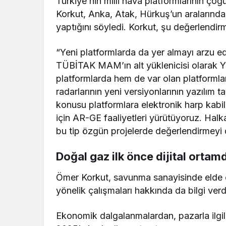
Türkiye’nin milli hava platformlarının çoğ
Korkut, Anka, Atak, Hürkuş’un aralarında
yaptığını söyledi. Korkut, şu değerlendir
“Yeni platformlarda da yer almayı arzu ed
TÜBİTAK MAM’ın alt yüklenicisi olarak Y
platformlarda hem de var olan platforml
radarlarının yeni versiyonlarının yazılım 
konusu platformlara elektronik harp kabil
için AR-GE faaliyetleri yürütüyoruz. Hal
bu tip özgün projelerde değerlendirmeyi
Doğal gaz ilk önce dijital ortam
Ömer Korkut, savunma sanayisinde elde edi
yönelik çalışmaları hakkında da bilgi verd
Ekonomik dalgalanmalardan, pazarla ilgil