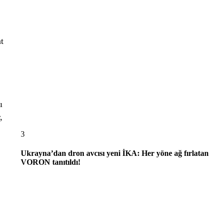
t
ı
,
3
Ukrayna’dan dron avcısı yeni İKA: Her yöne ağ fırlatan
VORON tanıtıldı!