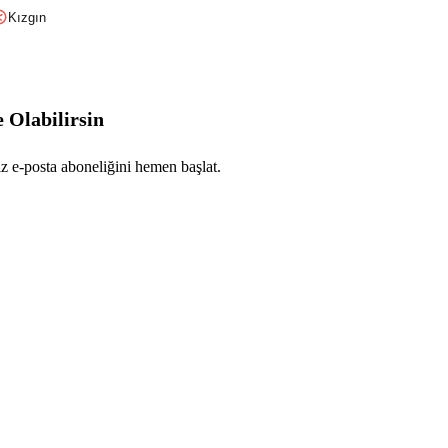
Kızgın
 Olabilirsin
iz e-posta aboneliğini hemen başlat.
Abone Ol