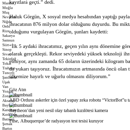
kayıtlara geçti.” dedi.
Mardin
Muğla
Muş
Haluk Görgün, X sosyal medya hesabından yaptığı paylaş
Nevşehir
Niğde
ihracatının 876 milyon dolar olduğunu duyurdu. Bu miktar
Ordu
Rize
olduğunu vurgulayan Görgün, şunları kaydetti:
Sakarya
Samsun
Siirt
“İlk 5 aydaki ihracatımız, geçen yılın aynı dönemine gör
Sinop
olarak gerçekleşti. Rekor seviyedeki yüksek teknoloji i
Sivas
Tekirdağ
etmiyor, aynı zamanda 65 doların üzerindeki kilogram ba
Tokat
Trabzon
da yukarı taşıyoruz. İhracatımızın artmasında öncü olan t
Tunceli
ülkemize hayırlı ve uğurlu olmasını diliyorum.”
Şanlıurfa
Uşak
Van
Göz Atın
Yozgat
Zonguldak
ABD Ordusu askerler için özel yapay zeka robotu “VictorBot”u ta
Aksaray
Bayburt
Karaman
Raytheon’dan yeni nesil olay tabanlı kızılötesi kamera
Kırıkkale
Batman
Fuse, Albuquerque’de radyasyon test tesisi kuruyor
Şırnak
Bartın