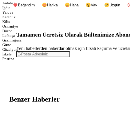
Ardahan
Beğendim
Harika
Haha
Vay
Üzgün
Iğdır
Yalova
Karabük
Kilis
Osmaniye
Düzce
Tamamen Ücretsiz Olarak Bültenimize Abone
Lefkoşa
Gazimağusa
Girne
Yeni haberlerden haberdar olmak için fırsatı kaçırma ve ücrets
Güzelyurt
İskele
Pristina
Benzer Haberler