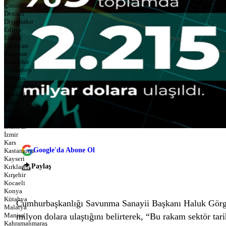
Çorum
Denizli
Diyarbakır
Edirne
Elazığ
Erzincan
Erzurum
Eskişehir
Gaziantep
Giresun
Gümüşhane
Hakkari
Hatay
Isparta
Mersin
İstanbul
İzmir
Kars
Google'da Abone Ol
Kastamonu
Kayseri
Paylaş
Kırklareli
Kırşehir
Kocaeli
Konya
Kütahya
Cumhurbaşkanlığı Savunma Sanayii Başkanı Haluk Görgün
Malatya
Manisa
milyon dolara ulaştığını belirterek, “Bu rakam sektör ta
Kahramanmaraş