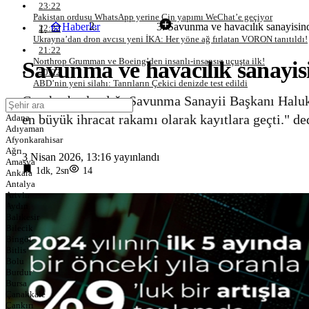
23:22
Pakistan ordusu WhatsApp yerine Çin yapımı WeChat’e geçiyor
Haberler
Savunma ve havacılık sanayisin
Savunma
22:22
Ukrayna’dan dron avcısı yeni İKA: Her yöne ağ fırlatan VORON tanıtıldı!
21:22
Northrop Grumman ve Boeing’den insanlı-insansız uçuşta ilk!
Savunma ve havacılık sanayis
20:22
ABD’nin yeni silahı: Tanrıların Çekici denizde test edildi
Cumhurbaşkanlığı Savunma Sanayii Başkanı Haluk 
en büyük ihracat rakamı olarak kayıtlara geçti." de
Adana
Adıyaman
Afyonkarahisar
Ağrı
3 Nisan 2026, 13:16
yayınlandı
Amasya
1dk, 2sn
14
Ankara
Antalya
Artvin
Aydın
Balıkesir
Bilecik
Bingöl
Bitlis
Bolu
Burdur
Bursa
Çanakkale
Çankırı