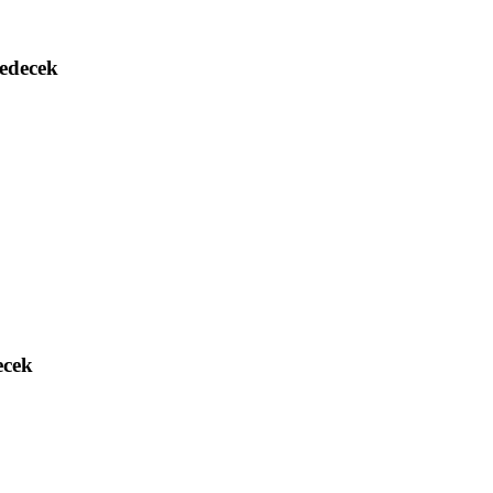
 edecek
ecek