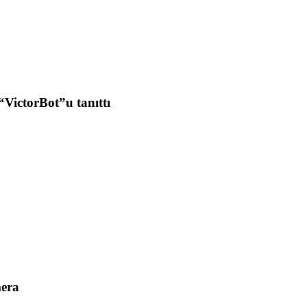
VictorBot”u tanıttı
mera