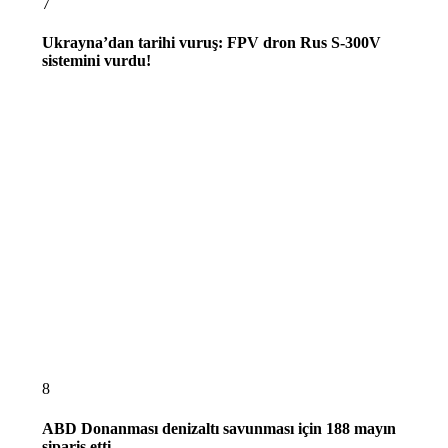
7
Ukrayna’dan tarihi vuruş: FPV dron Rus S-300V
sistemini vurdu!
8
ABD Donanması denizaltı savunması için 188 mayın
sipariş etti