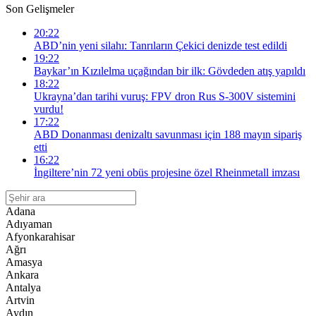
Son Gelişmeler
20:22
ABD’nin yeni silahı: Tanrıların Çekici denizde test edildi
19:22
Baykar’ın Kızılelma uçağından bir ilk: Gövdeden atış yapıldı
18:22
Ukrayna’dan tarihi vuruş: FPV dron Rus S-300V sistemini
vurdu!
17:22
ABD Donanması denizaltı savunması için 188 mayın sipariş
etti
16:22
İngiltere’nin 72 yeni obüs projesine özel Rheinmetall imzası
Adana
Adıyaman
Afyonkarahisar
Ağrı
Amasya
Ankara
Antalya
Artvin
Aydın