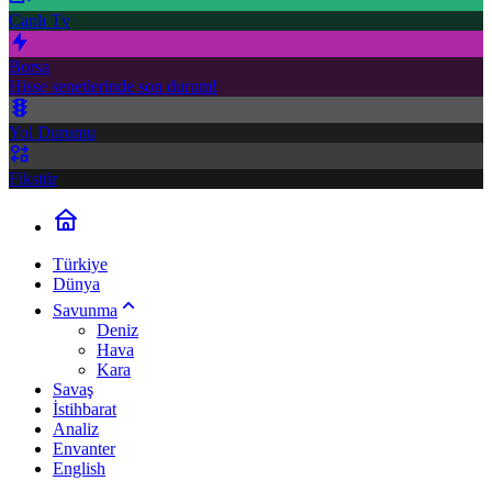
Canlı Tv
Borsa
Hisse senetlerinde son durum!
Yol Durumu
Fikstür
Türkiye
Dünya
Savunma
Deniz
Hava
Kara
Savaş
İstihbarat
Analiz
Envanter
English