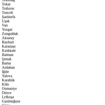
Tokat
Trabzon
Tunceli
Şanlıurfa
Uşak
Van
Yozgat
Zonguldak
Aksaray
Bayburt
Karaman
Kırıkkale
Batman
Şırnak
Bartın
Ardahan
Iğdır
Yalova
Karabük
Kilis
Osmaniye
Düzce
Lefkoşa
Gazimağusa