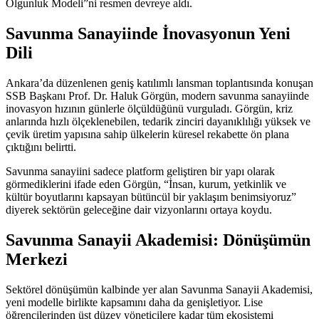
Olgunluk Modeli”ni resmen devreye aldı.
Savunma Sanayiinde İnovasyonun Yeni
Dili
Ankara’da düzenlenen geniş katılımlı lansman toplantısında konuşan
SSB Başkanı Prof. Dr. Haluk Görgün, modern savunma sanayiinde
inovasyon hızının günlerle ölçüldüğünü vurguladı. Görgün, kriz
anlarında hızlı ölçeklenebilen, tedarik zinciri dayanıklılığı yüksek ve
çevik üretim yapısına sahip ülkelerin küresel rekabette ön plana
çıktığını belirtti.
Savunma sanayiini sadece platform geliştiren bir yapı olarak
görmediklerini ifade eden Görgün, “İnsan, kurum, yetkinlik ve
kültür boyutlarını kapsayan bütüncül bir yaklaşım benimsiyoruz”
diyerek sektörün geleceğine dair vizyonlarını ortaya koydu.
Savunma Sanayii Akademisi: Dönüşümün
Merkezi
Sektörel dönüşümün kalbinde yer alan Savunma Sanayii Akademisi,
yeni modelle birlikte kapsamını daha da genişletiyor. Lise
öğrencilerinden üst düzey yöneticilere kadar tüm ekosistemi