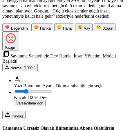
anlayışıyla harmanlamayı hedefleyen SSB, bu sayede Türkiye’nin
savunma sanayiindeki rekabet gücünü uzun vadede garanti altına
almayı planlıyor. Görgün, “Güçlü ekosistemler güçlü insan
yönetimiyle kalıcı hale gelir” sözleriyle hedeflerini özetledi.
Beğendim
Harika
Haha
Vay
Üzgün
Kızgın
Savunma Sanayiinde Dev Hamle: İnsan Yönetimi Modeli
Başladı!
Normal (100%)
Yazı Boyutunu Ayarla
Okuma rahatlığı için seçin
Küçük
100%
Dev
Varsayılana dön
Paylaş
Tamamen Ücretsiz Olarak Bültenimize Abone Olabilirsin