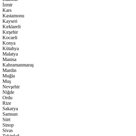
İzmir
Kars
Kastamonu
Kayseri
Kırklareli
Kırşehir
Kocaeli
Konya
Kütahya
Malatya
Manisa
Kahramanmaraş
Mardin
Muğla
Muş
Nevşehir
Niğde
Ordu
Rize
Sakarya
Samsun
Siirt
Sinop
Sivas
Tekirdağ