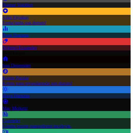
Namaz Vakitleri
Altın Fiyatları
Emtia'larda son durum!
Puan Durumu
Nöbetçi Eczaneler
Hızlı Erişim
Son Depremler
Kripto Paralar
Kripto para piyasalarında son durum!
Hava Durumu
Maç Merkezi
Gazeteler
Günün gazete manşetlerini inceleyin.