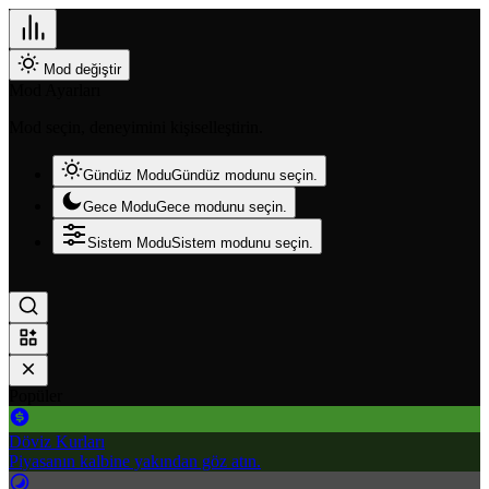
Mod değiştir
Mod Ayarları
Mod seçin, deneyimini kişiselleştirin.
Gündüz Modu
Gündüz modunu seçin.
Gece Modu
Gece modunu seçin.
Sistem Modu
Sistem modunu seçin.
Popüler
Döviz Kurları
Piyasanın kalbine yakından göz atın.