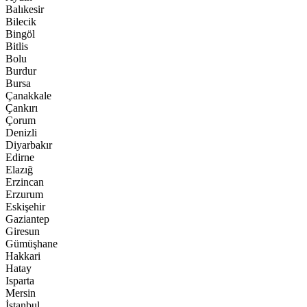
Balıkesir
Bilecik
Bingöl
Bitlis
Bolu
Burdur
Bursa
Çanakkale
Çankırı
Çorum
Denizli
Diyarbakır
Edirne
Elazığ
Erzincan
Erzurum
Eskişehir
Gaziantep
Giresun
Gümüşhane
Hakkari
Hatay
Isparta
Mersin
İstanbul