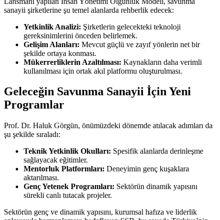
Lansmanı yapılan İnsan Yönetimi Olgunluk Modeli, savunma
sanayii şirketlerine şu temel alanlarda rehberlik edecek:
Yetkinlik Analizi:
Şirketlerin gelecekteki teknoloji
gereksinimlerini önceden belirlemek.
Gelişim Alanları:
Mevcut güçlü ve zayıf yönlerin net bir
şekilde ortaya konması.
Mükerrerliklerin Azaltılması:
Kaynakların daha verimli
kullanılması için ortak akıl platformu oluşturulması.
Geleceğin Savunma Sanayii İçin Yeni
Programlar
Prof. Dr. Haluk Görgün, önümüzdeki dönemde atılacak adımları da
şu şekilde sıraladı:
Teknik Yetkinlik Okulları:
Spesifik alanlarda derinleşme
sağlayacak eğitimler.
Mentorluk Platformları:
Deneyimin genç kuşaklara
aktarılması.
Genç Yetenek Programları:
Sektörün dinamik yapısını
sürekli canlı tutacak projeler.
Sektörün genç ve dinamik yapısını, kurumsal hafıza ve liderlik