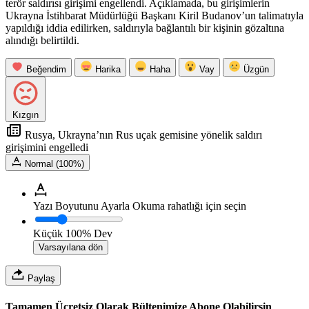
terör saldırısı girişimi engellendi. Açıklamada, bu girişimlerin
Ukrayna İstihbarat Müdürlüğü Başkanı Kiril Budanov’un talimatıyla
yapıldığı iddia edilirken, saldırıyla bağlantılı bir kişinin gözaltına
alındığı belirtildi.
Beğendim
Harika
Haha
Vay
Üzgün
Kızgın
Rusya, Ukrayna’nın Rus uçak gemisine yönelik saldırı
girişimini engelledi
Normal (100%)
Yazı Boyutunu Ayarla
Okuma rahatlığı için seçin
Küçük
100%
Dev
Varsayılana dön
Paylaş
Tamamen Ücretsiz Olarak Bültenimize Abone Olabilirsin