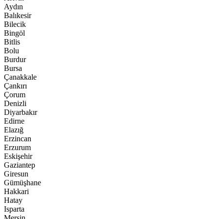
Aydın
Balıkesir
Bilecik
Bingöl
Bitlis
Bolu
Burdur
Bursa
Çanakkale
Çankırı
Çorum
Denizli
Diyarbakır
Edirne
Elazığ
Erzincan
Erzurum
Eskişehir
Gaziantep
Giresun
Gümüşhane
Hakkari
Hatay
Isparta
Mersin