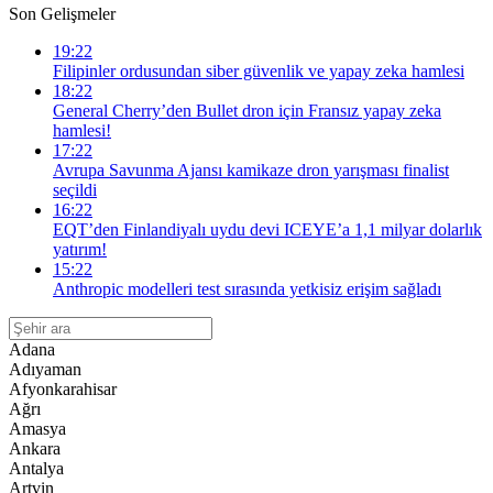
Son Gelişmeler
19:22
Filipinler ordusundan siber güvenlik ve yapay zeka hamlesi
18:22
General Cherry’den Bullet dron için Fransız yapay zeka
hamlesi!
17:22
Avrupa Savunma Ajansı kamikaze dron yarışması finalist
seçildi
16:22
EQT’den Finlandiyalı uydu devi ICEYE’a 1,1 milyar dolarlık
yatırım!
15:22
Anthropic modelleri test sırasında yetkisiz erişim sağladı
Adana
Adıyaman
Afyonkarahisar
Ağrı
Amasya
Ankara
Antalya
Artvin