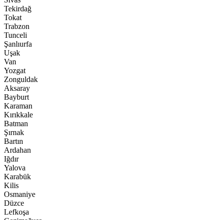
Tekirdağ
Tokat
Trabzon
Tunceli
Şanlıurfa
Uşak
Van
Yozgat
Zonguldak
Aksaray
Bayburt
Karaman
Kırıkkale
Batman
Şırnak
Bartın
Ardahan
Iğdır
Yalova
Karabük
Kilis
Osmaniye
Düzce
Lefkoşa