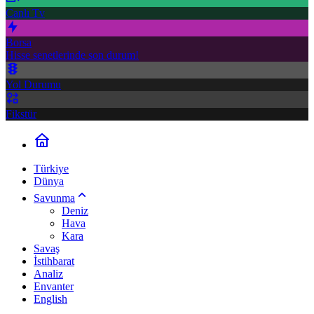
Canlı Tv
Borsa
Hisse senetlerinde son durum!
Yol Durumu
Fikstür
Türkiye
Dünya
Savunma
Deniz
Hava
Kara
Savaş
İstihbarat
Analiz
Envanter
English