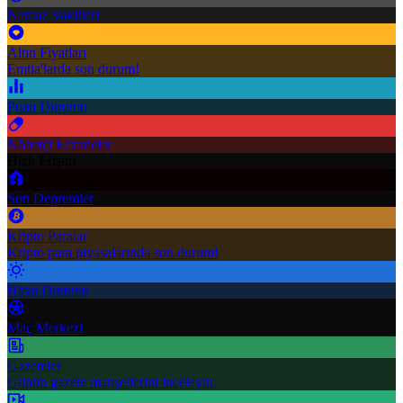
Namaz Vakitleri
Altın Fiyatları
Emtia'larda son durum!
Puan Durumu
Nöbetçi Eczaneler
Hızlı Erişim
Son Depremler
Kripto Paralar
Kripto para piyasalarında son durum!
Hava Durumu
Maç Merkezi
Gazeteler
Günün gazete manşetlerini inceleyin.