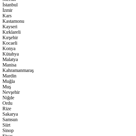
İstanbul
İzmir
Kars
Kastamonu
Kayseri
Kırklareli
Kırşehir
Kocaeli
Konya
Kütahya
Malatya
Manisa
Kahramanmaraş
Mardin
Muğla
Muş
Nevşehir
Niğde
Ordu
Rize
Sakarya
Samsun
Siirt
Sinop
Sivas