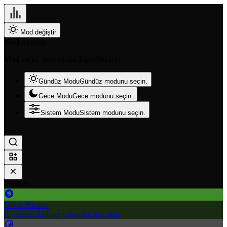
Mod değiştir
Mod Ayarları
Mod seçin, deneyimini kişiselleştirin.
Gündüz Modu
Gündüz modunu seçin.
Gece Modu
Gece modunu seçin.
Sistem Modu
Sistem modunu seçin.
Popüler
Döviz Kurları
Piyasanın kalbine yakından göz atın.