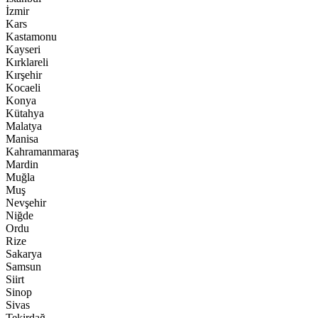
İzmir
Kars
Kastamonu
Kayseri
Kırklareli
Kırşehir
Kocaeli
Konya
Kütahya
Malatya
Manisa
Kahramanmaraş
Mardin
Muğla
Muş
Nevşehir
Niğde
Ordu
Rize
Sakarya
Samsun
Siirt
Sinop
Sivas
Tekirdağ