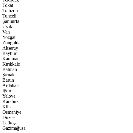
Tokat
Trabzon
Tunceli
Şanlıurfa
Uşak
Van
Yozgat
Zonguldak
Aksaray
Bayburt
Karaman
Kırıkkale
Batman
Şırnak
Bartın
Ardahan
Iğdır
Yalova
Karabük
Kilis
Osmaniye
Düzce
Lefkoşa
Gazimağusa