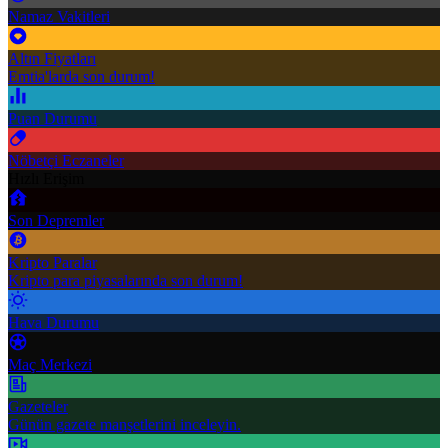
Namaz Vakitleri
Altın Fiyatları
Emtia'larda son durum!
Puan Durumu
Nöbetçi Eczaneler
Hızlı Erişim
Son Depremler
Kripto Paralar
Kripto para piyasalarında son durum!
Hava Durumu
Maç Merkezi
Gazeteler
Günün gazete manşetlerini inceleyin.