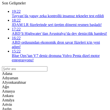
Son Gelişmeler
19:22
Tayvan’da yapay zeka kontrollü insansız tekneler test edildi
18:22
JDAM LR füzelerinde seri üretim dönemi resmen başladı!
17:22
ABD’li Highwater’dan Avustralya’da dev denizcilik hamlesi!
16:22
ABD ordusundan ekonomik dron savar füzeleri için yeni
adım!
15:22
Blue Ops’tan V7 deniz dronuna Volvo Penta dizel motor
entegrasyonu!
Adana
Adıyaman
Afyonkarahisar
Ağrı
Amasya
Ankara
Antalya
Artvin
Aydın