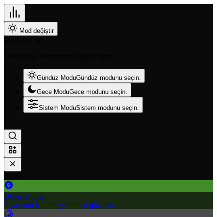
Mod değiştir
Mod Ayarları
Mod seçin, deneyimini kişiselleştirin.
Gündüz Modu
Gündüz modunu seçin.
Gece Modu
Gece modunu seçin.
Sistem Modu
Sistem modunu seçin.
Popüler
Döviz Kurları
Piyasanın kalbine yakından göz atın.