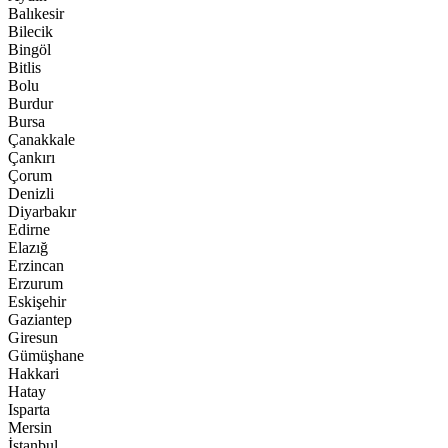
Balıkesir
Bilecik
Bingöl
Bitlis
Bolu
Burdur
Bursa
Çanakkale
Çankırı
Çorum
Denizli
Diyarbakır
Edirne
Elazığ
Erzincan
Erzurum
Eskişehir
Gaziantep
Giresun
Gümüşhane
Hakkari
Hatay
Isparta
Mersin
İstanbul