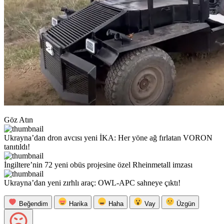
Göz Atın
Ukrayna’dan dron avcısı yeni İKA: Her yöne ağ fırlatan VORON
tanıtıldı!
İngiltere’nin 72 yeni obüs projesine özel Rheinmetall imzası
Ukrayna’dan yeni zırhlı araç: OWL-APC sahneye çıktı!
Beğendim
Harika
Haha
Vay
Üzgün