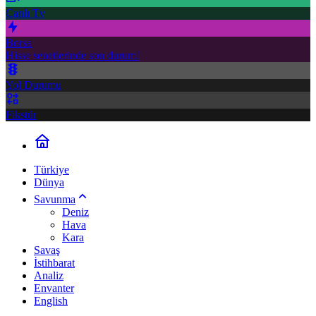
Canlı Tv
Borsa
Hisse senetlerinde son durum!
Yol Durumu
Fikstür
Türkiye
Dünya
Savunma
Deniz
Hava
Kara
Savaş
İstihbarat
Analiz
Envanter
English