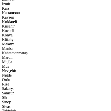
İzmir
Kars
Kastamonu
Kayseri
Kırklareli
Kırşehir
Kocaeli
Konya
Kütahya
Malatya
Manisa
Kahramanmaraş
Mardin
Muğla
Muş
Nevşehir
Niğde
Ordu
Rize
Sakarya
Samsun
Siirt
Sinop
Sivas
Tekirdağ