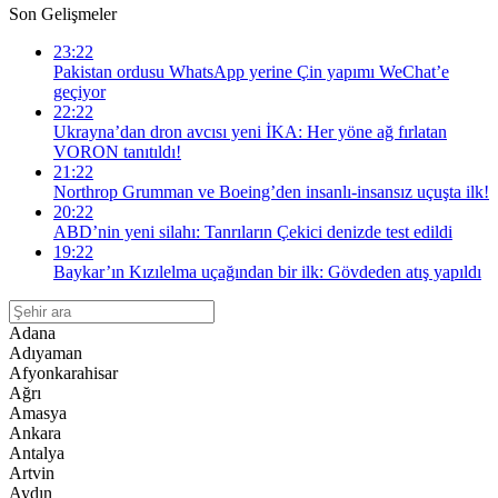
Son Gelişmeler
23:22
Pakistan ordusu WhatsApp yerine Çin yapımı WeChat’e
geçiyor
22:22
Ukrayna’dan dron avcısı yeni İKA: Her yöne ağ fırlatan
VORON tanıtıldı!
21:22
Northrop Grumman ve Boeing’den insanlı-insansız uçuşta ilk!
20:22
ABD’nin yeni silahı: Tanrıların Çekici denizde test edildi
19:22
Baykar’ın Kızılelma uçağından bir ilk: Gövdeden atış yapıldı
Adana
Adıyaman
Afyonkarahisar
Ağrı
Amasya
Ankara
Antalya
Artvin
Aydın