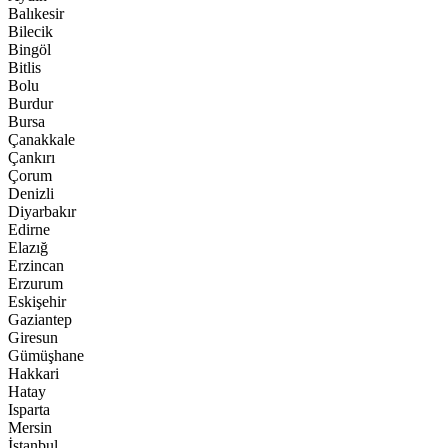
Balıkesir
Bilecik
Bingöl
Bitlis
Bolu
Burdur
Bursa
Çanakkale
Çankırı
Çorum
Denizli
Diyarbakır
Edirne
Elazığ
Erzincan
Erzurum
Eskişehir
Gaziantep
Giresun
Gümüşhane
Hakkari
Hatay
Isparta
Mersin
İstanbul