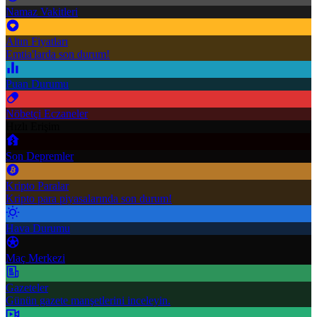
Namaz Vakitleri
Altın Fiyatları
Emtia'larda son durum!
Puan Durumu
Nöbetçi Eczaneler
Hızlı Erişim
Son Depremler
Kripto Paralar
Kripto para piyasalarında son durum!
Hava Durumu
Maç Merkezi
Gazeteler
Günün gazete manşetlerini inceleyin.