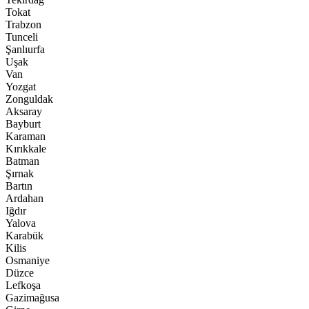
Tokat
Trabzon
Tunceli
Şanlıurfa
Uşak
Van
Yozgat
Zonguldak
Aksaray
Bayburt
Karaman
Kırıkkale
Batman
Şırnak
Bartın
Ardahan
Iğdır
Yalova
Karabük
Kilis
Osmaniye
Düzce
Lefkoşa
Gazimağusa