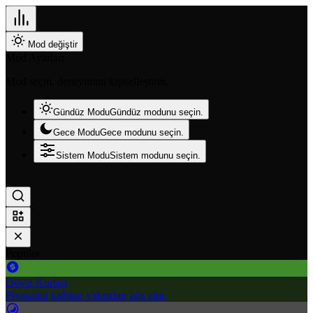
Mod değiştir
Mod Ayarları
Mod seçin, deneyimini kişiselleştirin.
Gündüz Modu
Gündüz modunu seçin.
Gece Modu
Gece modunu seçin.
Sistem Modu
Sistem modunu seçin.
Popüler
Döviz Kurları
Piyasanın kalbine yakından göz atın.