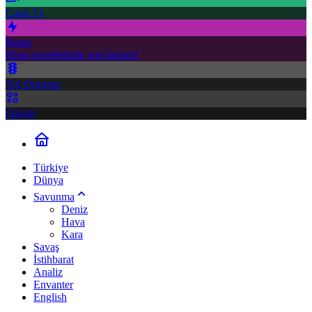
Canlı Tv
Borsa
Hisse senetlerinde son durum!
Yol Durumu
Fikstür
Türkiye
Dünya
Savunma
Deniz
Hava
Kara
Savaş
İstihbarat
Analiz
Envanter
English