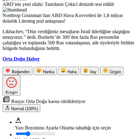
ABD’nin yeni silahı: Tanrıların Çekici denizde test edildi
Northrop Grumman’dan ABD Hava Kuvvetleri ile 1,8 milyar
dolarlık Litening pod anlaşması!
Likhachev, “Dün verdiğimiz mesajların İsrail liderliğine ulaştığını
umuyoruz.” dedi. Bushehr’de 300’den fazla Rus personelin
çalıştığını ve toplamda 500 Rus vatandaşının, aile üyeleriyle birlikte
bölgede bulunduğunu belirtti.
Orta Doğu Haber
Beğendim
Harika
Haha
Vay
Üzgün
Kızgın
Rusya: Orta Doğu kaosa sürükleniyor
Normal (100%)
Yazı Boyutunu Ayarla
Okuma rahatlığı için seçin